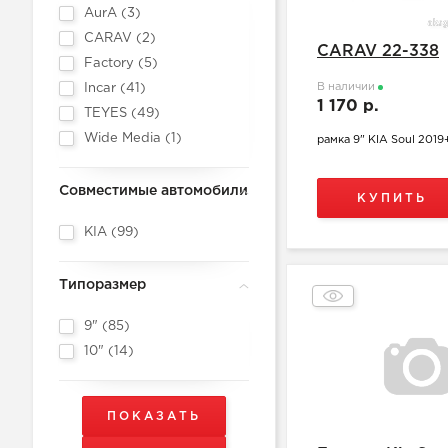
AurA (
3
)
CARAV (
2
)
CARAV 22-338
Factory (
5
)
В наличии
Incar (
41
)
1 170 р.
TEYES (
49
)
Wide Media (
1
)
рамка 9" KIA Soul 2019
Совместимые автомобили
КУПИТЬ
KIA (
99
)
Типоразмер
9" (
85
)
10" (
14
)