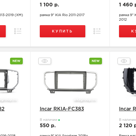
1 100 р.
1 460 
013-2019 (XM)
рамка 9" KIA Rio 2011-2017
рамка 9" 
2012
Сравнение
Сравнение
КУПИТЬ
К
NEW
NEW
82
Incar RKIA-FC383
Incar 
В наличии
В наличи
550 р.
2 120 