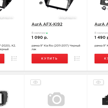
AurA AFX-KI92
AurA 
В наличии
В наличи
1 090 р.
1 490 
7-2020), K2,
рамка 9" Kia Rio (2011-2017) Черный
рамка 9" 
Черный
лак
Сравнение
Сравнение
КУПИТЬ
К