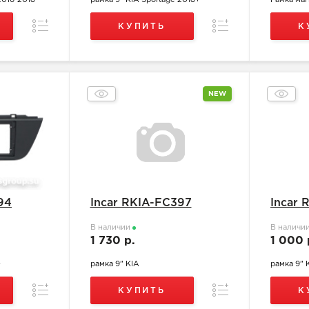
2016-2018
рамка 9" KIA Sportage 2018+
Рамка маг
Сравнение
Сравнение
КУПИТЬ
К
NEW
94
Incar RKIA-FC397
Incar 
В наличии
В наличи
1 730 р.
1 000 
+
рамка 9" KIA
рамка 9" 
Сравнение
Сравнение
КУПИТЬ
К