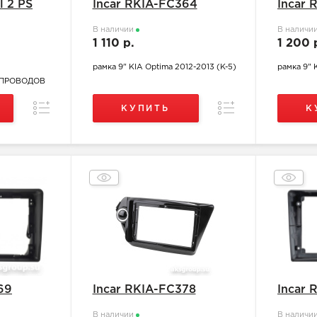
l 2 PS
Incar RKIA-FC364
Incar 
В наличии
В наличи
1 110 р.
1 200 
рамка 9" KIA Optima 2012-2013 (K-5)
рамка 9" 
Т ПРОВОДОВ
Сравнение
Сравнение
КУПИТЬ
К
69
Incar RKIA-FC378
Incar 
В наличии
В наличи