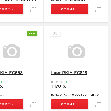
нитолы 9" KIA Soul 2018+l
рамка 9" KIA Seltos 2020+
Сравнение
Сравнен
УПИТЬ
КУПИТЬ
NEW
RKIA-FC658
Incar RKIA-FC828
и
В наличии
р.
1 170 р.
KIA
рамка 9" KIA Rio 2005-2011 (JB), 9" l
Сравнение
Сравнен
УПИТЬ
КУПИТЬ