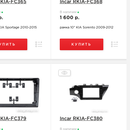
RKIA-FC365
Incar RKIA-FC368
и
В наличии
р.
1 600 р.
KIA Sportage 2010-2015
рамка 10" KIA Sorento 2009-2012
Сравнение
Сравнен
УПИТЬ
КУПИТЬ
RKIA-FC379
Incar RKIA-FC380
и
В наличии