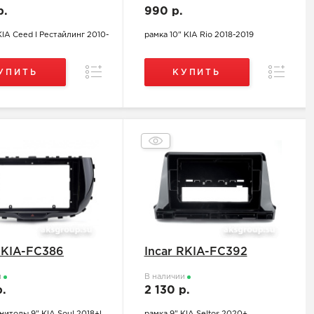
р.
990 р.
KIA Ceed I Рестайлинг 2010-
рамка 10" KIA Rio 2018-2019
Сравнение
Сравнен
УПИТЬ
КУПИТЬ
RKIA-FC386
Incar RKIA-FC392
и
В наличии
р.
2 130 р.