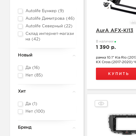
Autolife Бункер (
9
)
Autolife Димитрова (
46
)
Autolife Северный (
22
)
AurA AFX-KI13
Склад интернет-магази
на (
42
)
В наличии
1 390 р.
Новый
рамка 10.1" Kia Rio (201
KX Cross (2017-2020) 
Да (
16
)
КУПИТЬ
Нет (
85
)
Хит
Да (
1
)
Нет (
100
)
Бренд