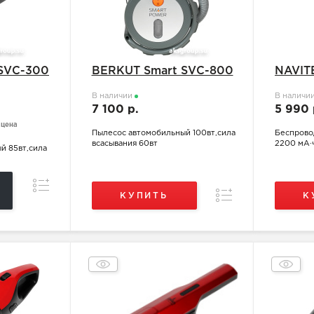
SVС-300
BERKUT Smart SVС-800
NAVIT
В наличии
В наличи
7 100 р.
5 990
 цена
Пылесос автомобильный 100вт,сила
Беспроводн
всасывания 60вт
2200 мА∙ч,
й 85вт,сила
Сравнение
Сравнение
КУПИТЬ
К