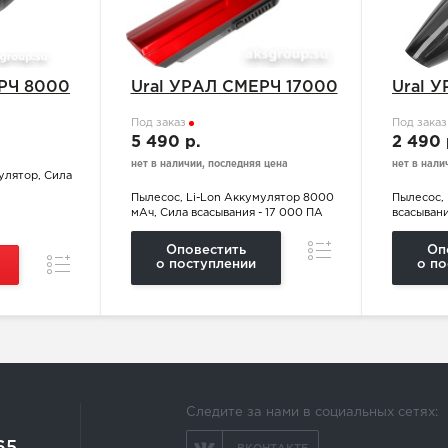
РЧ 8000
Ural УРАЛ СМЕРЧ 17000
Ural 
Под заказ
Под зака
5 490 р.
2 490
нет в наличии, последняя цена
нет в нали
улятор, Сила
Пылесос, Li-Lon Аккумулятор 8000
Пылесос, 
мАч, Сила всасывания - 17 000 ПА
всасывани
Сравнение
Оповестить
Оп
Сравнение
о поступлении
о по
Следите за нами в социальных сетях:
65