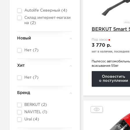
Autolife Северный (
4
)
Склад интернет-магази
на (
2
)
BERKUT Smart 
Новый
Под заказ
3 770 р.
Нет (
7
)
нет в наличии, последняя
Пылесос автомобильны
Хит
всасывания 55вт
Оповестить
Нет (
7
)
о поступлении
Бренд
BERKUT (
2
)
NAVITEL (
1
)
Ural (
4
)