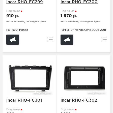
Incar RHO-FC299
Incar RHO-FC300
Под заказ
Под заказ
910 р.
1 670 р.
нет в наличии, последняя цена
нет в наличии, последняя цена
Рамка 9" Honda
Рамка 10" Honda Civic 2006-2011
Сравнение
Сравн
Incar RHO-FC301
Incar RHO-FC302
Под заказ
Под заказ