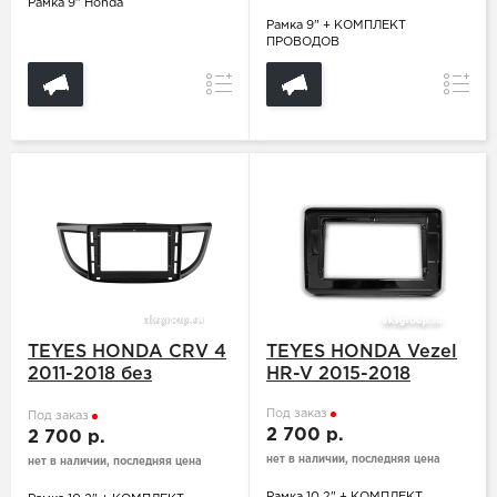
Рамка 9" Honda
Рамка 9" + КОМПЛЕКТ
ПРОВОДОВ
Сравнение
Сравн
TEYES HONDA CRV 4
TEYES HONDA Vezel
2011-2018 без
HR-V 2015-2018
разъема саба
Под заказ
Под заказ
2 700 р.
2 700 р.
нет в наличии, последняя цена
нет в наличии, последняя цена