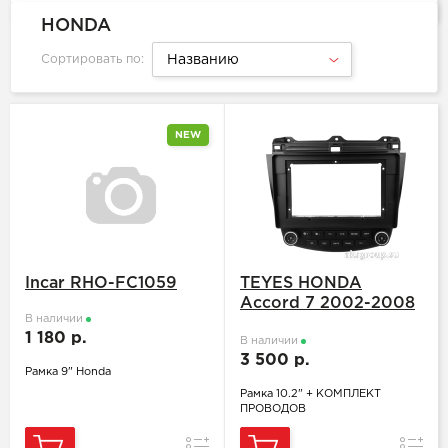
HONDA
Сортировать по:
Названию
NEW
Incar RHO-FC1059
TEYES HONDA
Accord 7 2002-2008
В наличии
CM UC CL
1 180 р.
В наличии
3 500 р.
Рамка 9" Honda
Рамка 10.2" + КОМПЛЕКТ
ПРОВОДОВ
Сравнение
Сравн