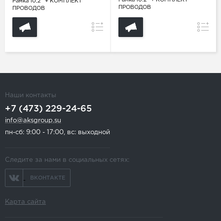
Рамка 10.2" + КОМПЛЕКТ
Рамка 10,2" + КОМПЛЕКТ
ПРОВОДОВ
ПРОВОДОВ
Сравнение
Сравн
Наши контакты
+7 (473) 229-24-65
info@aksgroup.su
пн-сб: 9:00 - 17:00, вс: выходной
Следите за нами в социальных сетях:
ВКОНТАКТЕ
Карта сайта