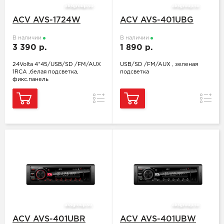
ACV AVS-1724W
ACV AVS-401UBG
В наличии
В наличии
3 390 р.
1 890 р.
24Volta 4*45/USB/SD /FM/AUX
USB/SD /FM/AUX , зеленая
1RCA ,белая подсветка,
подсветка
фикс.панель
Сравнение
Сравн
ACV AVS-401UBR
ACV AVS-401UBW