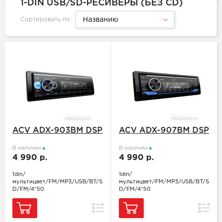
1-DIN USB/SD-РЕСИВЕРЫ (БЕЗ CD)
Сортировать по:
Названию
ACV ADX-903BM DSP
ACV ADX-907BM DSP
В наличии
В наличии
4 990 р.
4 990 р.
1din/
1din/
мультицвет/FM/MP3/USB/BT/S
мультицвет/FM/MP3/USB/BT/S
D/FM/4*50
D/FM/4*50
Сравнение
Сравн