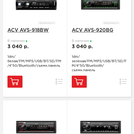
ACV AVS-918BW
ACV AVS-920BG
В наличии
В наличии
3 040 р.
3 040 р.
1din/
1din/
белая/FM/MP3/USB/BT/SD/FM
зеленая/FM/MP3/USB/BT/SD/F
/4*50/Bluetooth/съемн.панель
M/4*50/Bluetooth/
съемн.панель
Сравнение
Сравн