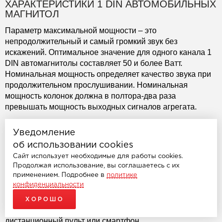
ХАРАКТЕРИСТИКИ 1 DIN АВТОМОБИЛЬНЫХ
МАГНИТОЛ
Параметр максимальной мощности – это
непродолжительный и самый громкий звук без
искажений. Оптимальное значение для одного канала 1
DIN автомагнитолы составляет 50 и более Ватт.
Номинальная мощность определяет качество звука при
продолжительном прослушивании. Номинальная
мощность колонок должна в полтора-два раза
превышать мощность выходных сигналов агрегата.
Если вы часто оставляете машину на неохраняемых
Уведомление
автомобильных парковках, то лучшим вариантом будет 1
DIN магнитола со съемной верхней частью. Кража таких
об использовании cookies
моделей из автомобиля исключена по понятным
Сайт использует необходимые для работы cookies.
причинам. Премиальные магнитолы, которые можно
Продолжая использование, вы соглашаетесь с их
применением. Подробнее в
политике
купить в машину в нашем интернет-магазине, имеют
конфиденциальности
выдвижные, встроенные, подключаемые дисплеи.
Водитель, пассажиры могут выбирать режимы работы,
ХОРОШО
прибавлять или убавлять громкость через
дистанционный пульт или смартфон.