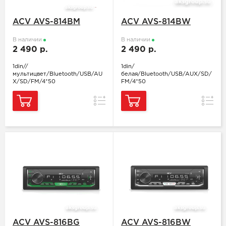
ACV AVS-814BM
ACV AVS-814BW
В наличии
В наличии
2 490 р.
2 490 р.
1din//
1din/
мультицвет/Bluetooth/USB/AU
белая/Bluetooth/USB/AUX/SD/
X/SD/FM/4*50
FM/4*50
Сравнение
Сравн
ACV AVS-816BG
ACV AVS-816BW