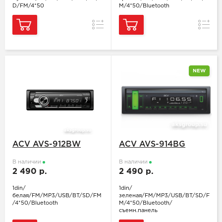
D/FM/4*50
M/4*50/Bluetooth
Сравнение
Сравн
NEW
ACV AVS-912BW
ACV AVS-914BG
В наличии
В наличии
2 490 р.
2 490 р.
1din/
1din/
белая/FM/MP3/USB/BT/SD/FM
зеленая/FM/MP3/USB/BT/SD/F
/4*50/Bluetooth
M/4*50/Bluetooth/
съемн.панель