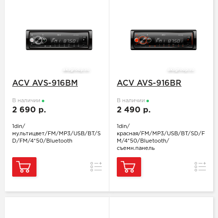
ACV AVS-916BM
ACV AVS-916BR
В наличии
В наличии
2 690 р.
2 490 р.
1din/
1din/
мультицвет/FM/MP3/USB/BT/S
красная/FM/MP3/USB/BT/SD/F
D/FM/4*50/Bluetooth
M/4*50/Bluetooth/
съемн.панель
Сравнение
Сравн