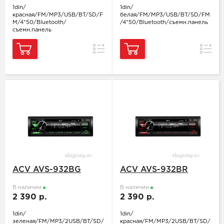
1din/
1din/
красная/FM/MP3/USB/BT/SD/F
белая/FM/MP3/USB/BT/SD/FM
M/4*50/Bluetooth/
/4*50/Bluetooth/съемн.панель
съемн.панель
Сравнение
Сравн
ACV AVS-932BG
ACV AVS-932BR
В наличии
В наличии
2 390 р.
2 390 р.
1din/
1din/
зеленая/FM/MP3/2USB/BT/SD/
красная/FM/MP3/2USB/BT/SD/