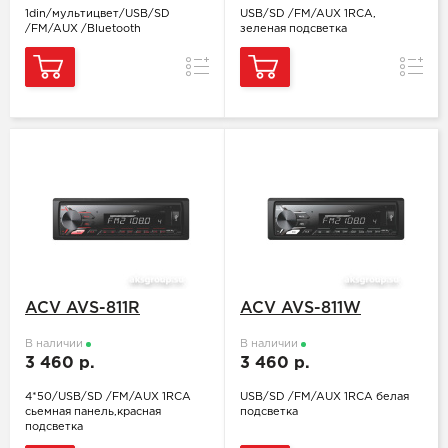
1din/мультицвет/USB/SD
USB/SD /FM/AUX 1RCA,
/FM/AUX /Bluetooth
зеленая подсветка
Сравнение
Сравн
ACV AVS-811R
ACV AVS-811W
В наличии
В наличии
3 460 р.
3 460 р.
4*50/USB/SD /FM/AUX 1RCA
USB/SD /FM/AUX 1RCA белая
сьемная панель,красная
подсветка
подсветка