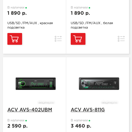
В наличии
В наличии
1 890 р.
1 890 р.
USB/SD /FM/AUX , красная
USB/SD /FM/AUX , белая
подсветка
подсветка
Сравнение
Сравн
ACV AVS-402UBM
ACV AVS-811G
В наличии
В наличии
2 590 р.
3 460 р.