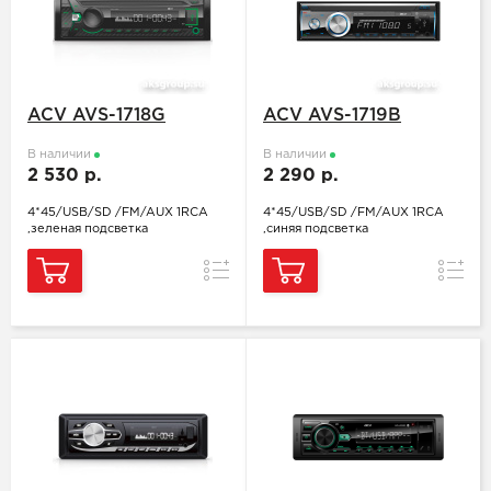
ACV AVS-1718G
ACV AVS-1719B
В наличии
В наличии
2 530 р.
2 290 р.
4*45/USB/SD /FM/AUX 1RCA
4*45/USB/SD /FM/AUX 1RCA
,зеленая подсветка
,синяя подсветка
Сравнение
Сравн