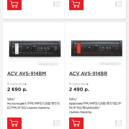
Сравнение
Сравн
ACV AVS-914BM
ACV AVS-914BR
В наличии
В наличии
2 690 р.
2 490 р.
1din/
1din/
мультицвет/FM/MP3/USB/BT/S
красная/FM/MP3/USB/BT/SD/F
D/FM/4*50/съемн.панель
M/4*50/Bluetooth/
съемн.панель
Сравнение
Сравн