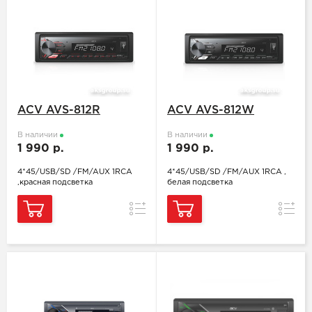
ACV AVS-812R
ACV AVS-812W
В наличии
В наличии
1 990 р.
1 990 р.
4*45/USB/SD /FM/AUX 1RCA
4*45/USB/SD /FM/AUX 1RCA ,
,красная подсветка
белая подсветка
Сравнение
Сравн