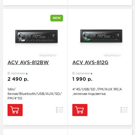
NEW
ACV AVS-812BW
ACV AVS-812G
В наличии
В наличии
2 490 р.
1 990 р.
1din/
4*45/USB/SD /FM/AUX 1RCA
белая/Bluetooth/USB/AUX/SD/
,зеленая подсветка
FM/4*50
Сравнение
Сравн