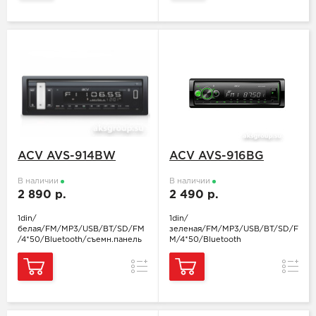
ACV AVS-914BW
ACV AVS-916BG
В наличии
В наличии
2 890 р.
2 490 р.
1din/
1din/
белая/FM/MP3/USB/BT/SD/FM
зеленая/FM/MP3/USB/BT/SD/F
/4*50/Bluetooth/съемн.панель
M/4*50/Bluetooth
Сравнение
Сравн