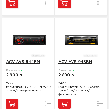
Сравнение
Сравн
ACV AVS-944BM
ACV AVS-948BM
В наличии
В наличии
2 900 р.
2 890 р.
24V!/
24V!/
мультицвет/BT/USB/SD/FM/AU
мультицвет/BT/2USB/Charge/S
X/MP3/4*45/фикс.панель
D/FM/AUX/MP3/4*45/
фикс.панель
Сравнение
Сравн