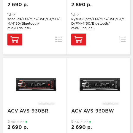
2 690 р.
2 890 р.
1din/
1din/
зеленая/FM/MP3/USB/BT/SD/F
мультицвет/FM/MP3/USB/BT/S
M/4*50/Bluetooth/
D/FM/4*50/Bluetooth/
съемн.панель
съемн.панель
Сравнение
Сравн
ACV AVS-930BR
ACV AVS-930BW
В наличии
В наличии
2 690 р.
2 690 р.