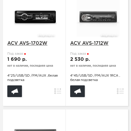
ACV AVS-1702W
ACV AVS-1712W
Под заказ
Под заказ
1 690 р.
2 530 р.
нет в наличии, последняя цена
нет в наличии, последняя цена
4*25/USB/SD /FM/AUX ,белая
4*45/USB/SD /FM/AUX 1RCA ,
подсветка
белая подсветка
Сравнение
Сравн