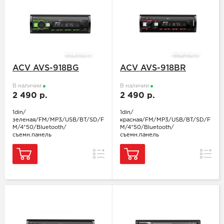
ACV AVS-918BG
ACV AVS-918BR
В наличии
В наличии
2 490 р.
2 490 р.
1din/
1din/
зеленая/FM/MP3/USB/BT/SD/F
красная/FM/MP3/USB/BT/SD/F
M/4*50/Bluetooth/
M/4*50/Bluetooth/
съемн.панель
съемн.панель
Сравнение
Сравн