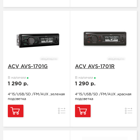
ACV AVS-1701G
ACV AVS-1701R
В наличии
В наличии
1 290 р.
1 290 р.
4*15/USB/SD /FM/AUX ,зеленая
4*15/USB/SD /FM/AUX ,красная
подсветка
подсветка
Сравнение
Сравн