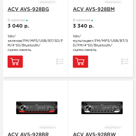
ACV AVS-928BG
ACV AVS-928BM
В наличии
В наличии
3 040 р.
3 340 р.
1din/
1din/
зеленая/FM/MP3/USB/BT/SD/F
мультицвет/FM/MP3/USB/BT/S
M/4*50/Bluetooth/
D/FM/4*50/Bluetooth/
съемн.панель
съемн.панель
Сравнение
Сравн
ACV AVS-928BR
ACV AVS-928BW