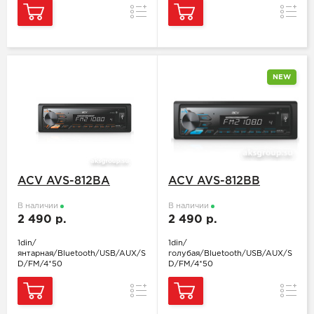
Сравнение
Сравн
NEW
ACV AVS-812BA
ACV AVS-812BB
В наличии
В наличии
2 490 р.
2 490 р.
1din/
1din/
янтарная/Bluetooth/USB/AUX/S
голубая/Bluetooth/USB/AUX/S
D/FM/4*50
D/FM/4*50
Сравнение
Сравн