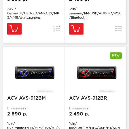
24V!/
1din/
белая/BT/USB/SD/FM/AUX/MP
зеленая/FM/USB/AUX/SD/4*50
3/4*45/фикс.панель
/Bluetooth
Сравнение
Сравн
NEW
ACV AVS-912BM
ACV AVS-912BR
В наличии
В наличии
2 690 р.
2 490 р.
1din/
1din/
мультицвет/FM/MP3/USB/BT/S
красная/FM/MP3/USB/BT/SD/F