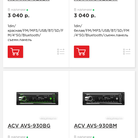
В наличии
В наличии
3 040 р.
3 040 р.
1din/
1din/
красная/FM/MP3/USB/BT/SD/F
белая/FM/MP3/USB/BT/SD/FM
M/4*50/Bluetooth/
/4*50/Bluetooth/съемн.панель
съемн.панель
Сравнение
Сравн
ACV AVS-930BG
ACV AVS-930BM
В наличии
В наличии