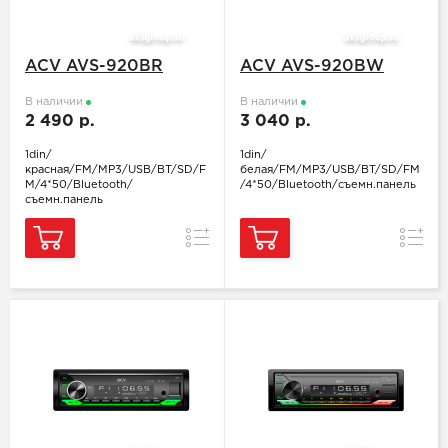
ACV AVS-920BR
ACV AVS-920BW
В наличии
В наличии
2 490 р.
3 040 р.
1din/
1din/
красная/FM/MP3/USB/BT/SD/F
белая/FM/MP3/USB/BT/SD/FM
M/4*50/Bluetooth/
/4*50/Bluetooth/съемн.панель
съемн.панель
Сравнение
Сравн