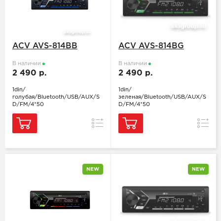
ACV AVS-814BB
ACV AVS-814BG
В наличии
В наличии
2 490 р.
2 490 р.
1din/
1din/
голубая/Bluetooth/USB/AUX/S
зеленая/Bluetooth/USB/AUX/S
D/FM/4*50
D/FM/4*50
Сравнение
Сравн
NEW
NEW