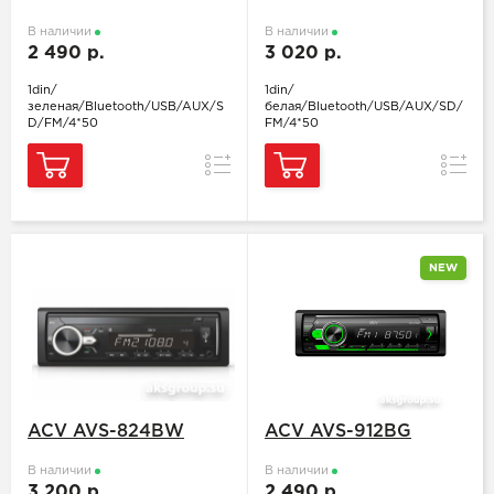
В наличии
В наличии
2 490 р.
3 020 р.
1din/
1din/
зеленая/Bluetooth/USB/AUX/S
белая/Bluetooth/USB/AUX/SD/
D/FM/4*50
FM/4*50
Сравнение
Сравн
NEW
ACV AVS-824BW
ACV AVS-912BG
В наличии
В наличии
3 200 р.
2 490 р.