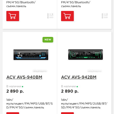
FM/4*50/Bluetooth/
FM/4*50/Bluetooth/
съемн.панель
съемн.панель
Сравнение
Сравн
NEW
ACV AVS-940BM
ACV AVS-942BM
В наличии
В наличии
2 890 р.
2 890 р.
1din/
1din/
мультицвет/FM/MP3/USB/BT/S
мультицвет/FM/MP3/2USB/BT/
D/FM/4*50/съемн.панель
SD/FM/4*50/съемн.панель