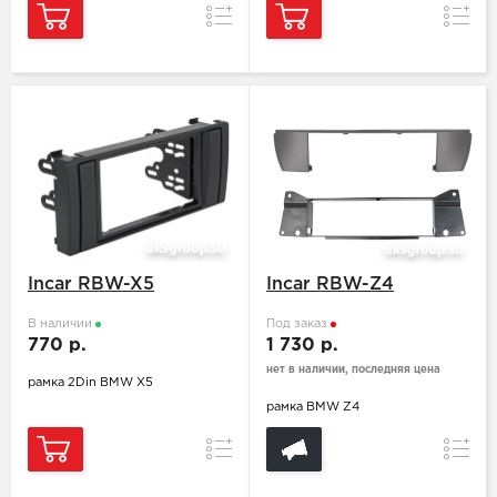
Сравнение
Сравн
Incar RBW-X5
Incar RBW-Z4
В наличии
Под заказ
770 р.
1 730 р.
нет в наличии, последняя цена
рамка 2Din BMW X5
рамка BMW Z4
Сравнение
Сравн