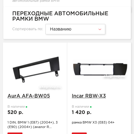
автомобильные рамки BMW
ПЕРЕХОДНЫЕ АВТОМОБИЛЬНЫЕ
РАМКИ BMW
Сортировать по:
Названию
AurA AFA-BW05
Incar RBW-X3
В наличии
В наличии
520 р.
1 420 р.
1 DIN, BMW 1 (E87) (2004+), 3
рамка BMW X3 (E83) 04+
(E90) (2004+) (аналог R...