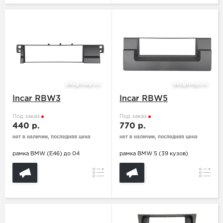
Incar RBW3
Incar RBW5
Под заказ
Под заказ
440 р.
770 р.
нет в наличии, последняя цена
нет в наличии, последняя цена
рамка BMW (E46) до 04
рамка BMW 5 (39 кузов)
Сравнение
Сравн