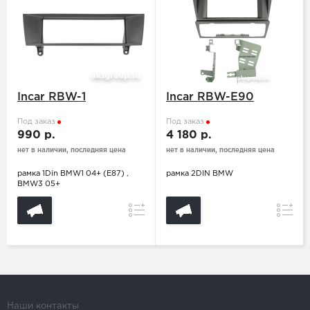
Incar RBW-1
Incar RBW-E90
Под заказ
Под заказ
990 р.
4 180 р.
нет в наличии, последняя цена
нет в наличии, последняя цена
рамка 1Din BMW1 04+ (E87) ,
рамка 2DIN BMW
BMW3 05+
Сравнение
Сравн
Наши контакты