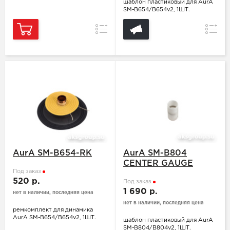
шаблон пластиковый для AurA
SM-B654/B654v2, 1ШТ.
Сравнение
Сравн
AurA SM-B654-RK
AurA SM-B804
CENTER GAUGE
Под заказ
520 р.
Под заказ
1 690 р.
нет в наличии, последняя цена
нет в наличии, последняя цена
ремкомплект для динамика
AurA SM-B654/B654v2, 1ШТ.
шаблон пластиковый для AurA
SM-B804/B804v2, 1ШТ.