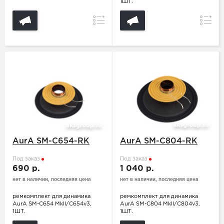
1ШТ.
Сравнение
Сравн
AurA SM-С654-RK
AurA SM-С804-RK
Под заказ
Под заказ
690 р.
1 040 р.
нет в наличии, последняя цена
нет в наличии, последняя цена
ремкомплект для динамика
ремкомплект для динамика
AurA SM-С654 MkII/C654v3,
AurA SM-С804 MkII/C804v3,
1ШТ.
1ШТ.