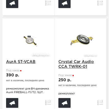
Сравнение
Сравн
AurA ST-VCAB
Crystal Car Audio
CCA TWRK-01
Под заказ
390 р.
Под заказ
250 р.
нет в наличии, последняя цена
нет в наличии, последняя цена
ремкомплект для ВЧ-динамика
AurA FIREBALL-T1/T2, 1ШТ.
ремкоплект
Сравнение
Сравн