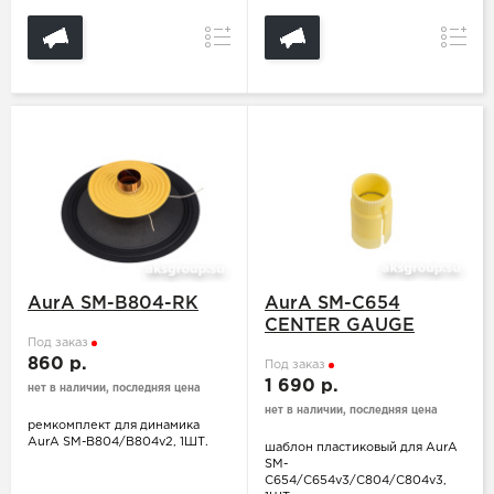
Сравнение
Сравн
AurA SM-B804-RK
AurA SM-C654
CENTER GAUGE
Под заказ
860 р.
Под заказ
1 690 р.
нет в наличии, последняя цена
нет в наличии, последняя цена
ремкомплект для динамика
AurA SM-B804/B804v2, 1ШТ.
шаблон пластиковый для AurA
SM-
C654/C654v3/C804/C804v3,