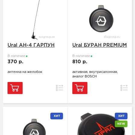
Ural АН-4 ГАРПУН
Ural БУРАН PREMIUM
В наличии
В наличии
370 р.
810 р.
антенна на желобок
активная, внутрисалонная,
аналог BOSCH
Сравнение
Сравн
ХИТ
ХИТ
NEW