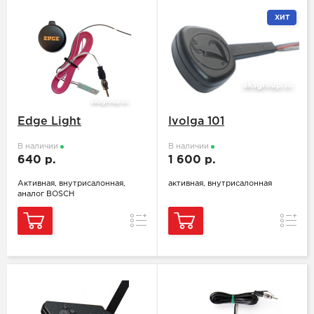
ХИТ
Edge Light
Ivolga 101
В наличии
В наличии
640 р.
1 600 р.
Активная, внутрисалонная,
активная, внутрисалонная
аналог BOSCH
Сравнение
Сравн