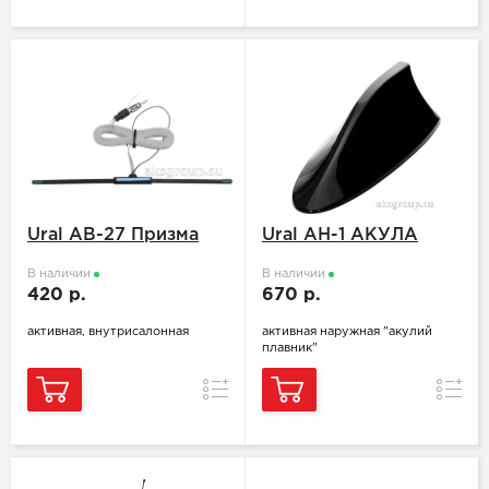
Ural AB-27 Призма
Ural АН-1 АКУЛА
В наличии
В наличии
420 р.
670 р.
активная, внутрисалонная
активная наружная "акулий
плавник"
Сравнение
Сравн