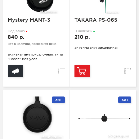
Mystery MANT-3
TAKARA PS-065
Под заказ
В наличии
840 р.
210 р.
нет в наличии, последняя цена
антенна внутрисалонная
активная внутрисалонная, типа
"Bosch" без усов
Сравнение
Сравн
ХИТ
ХИТ