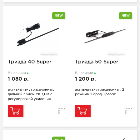
NEW
NEW
Триада 40 Super
Триада 50 Super
В наличии
В наличии
1 080 р.
1 200 р.
активная внутрисалонная,
активная внутрисалонная, 2
дальний прием УКВ,FM с
режима "Город-Трасса"
регулировкой усиления
Сравнение
Сравн