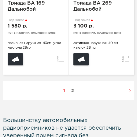
Триада BA 169
Триада BA 269
Дальнобой
Дальнобой
Под заказ
Под заказ
1 580 р.
3 100 р.
нет в наличии, последняя цена
нет в наличии, последняя цена
пасивная наружная, 43см, угол
активная наружная, 40 см,
наклона 28гр
наклон 28 гр,
Сравнение
Сравн
1
2
Большинству автомобильных
радиоприемников не удается обеспечить
уверенный прием сигнала без