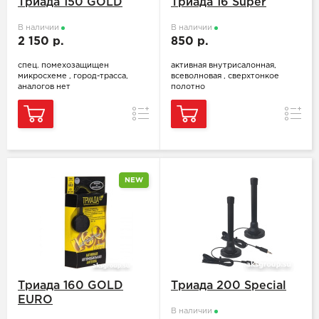
Триада 150 GOLD
Триада 16 Super
В наличии
В наличии
2 150 р.
850 р.
спец. помехозащищен
активная внутрисалонная,
микросхеме , город-трасса,
всеволновая , сверхтонкое
аналогов нет
полотно
Сравнение
Сравн
NEW
Триада 160 GOLD
Триада 200 Special
EURO
В наличии