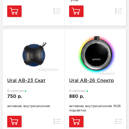
"усов"
Сравнение
Сравн
Ural AB-23 Скат
Ural AB-26 Спектр
В наличии
В наличии
750 р.
880 р.
активная, внутрисалонная
активная, внутрисалонная, RGB
подсветка
Сравнение
Сравн