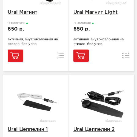
Ural Магнит
Ural Магнит Light
В наличии
В наличии
650 р.
650 р.
активная, внутрисалонная на
активная, внутрисалонная на
стекло, без усов
стекло, без усов
Сравнение
Сравн
Ural Цеппелин 1
Ural Цеппелин 2