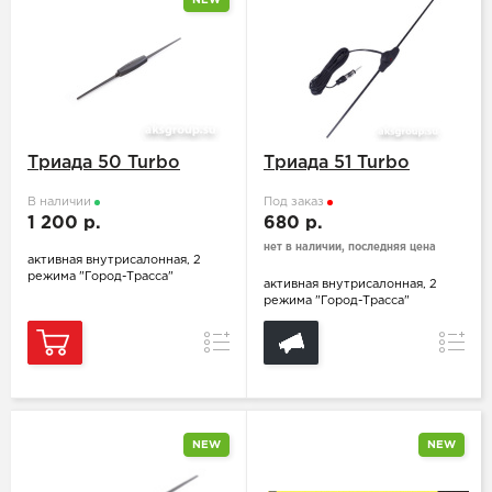
NEW
Триада 50 Turbo
Триада 51 Turbo
В наличии
Под заказ
1 200 р.
680 р.
нет в наличии, последняя цена
активная внутрисалонная, 2
режима "Город-Трасса"
активная внутрисалонная, 2
режима "Город-Трасса"
Сравнение
Сравн
NEW
NEW