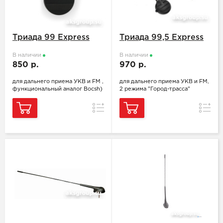
Триада 99 Express
Триада 99,5 Express
В наличии
В наличии
850 р.
970 р.
для дальнего приема УКВ и FM ,
для дальнего приема УКВ и FM,
функциональный аналог Bocsh)
2 режима "Город-трасса"
Сравнение
Сравн