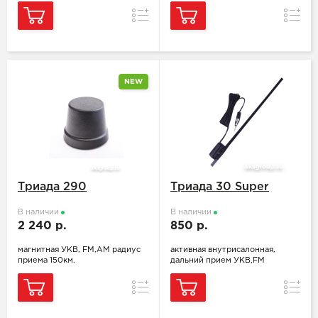
Сравнение
Сравн
NEW
Триада 290
Триада 30 Super
В наличии
В наличии
2 240 р.
850 р.
магнитная УКВ, FM,АМ радиус
активная внутрисалонная,
приема 150км.
дальний прием УКВ,FM
Сравнение
Сравн