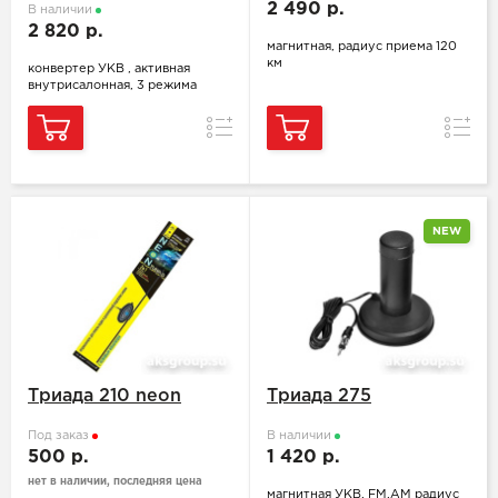
2 490 р.
В наличии
2 820 р.
магнитная, радиус приема 120
км
конвертер УКВ , активная
внутрисалонная, 3 режима
Сравнение
Сравн
NEW
Триада 210 neon
Триада 275
Под заказ
В наличии
500 р.
1 420 р.
нет в наличии, последняя цена
магнитная УКВ, FM,АМ радиус