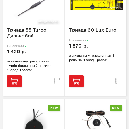
Триада 55 Turbo
Триада 60 Lux Euro
Дальнобой
В наличии
1 870 р.
В наличии
1 420 р.
активная внутрисалонная, 3
режима "Город-Трасса"
активная внутрисалонная с
турбо-фильтром 2 режима
"Город-Трасса"
Сравнение
Сравн
NEW
NEW