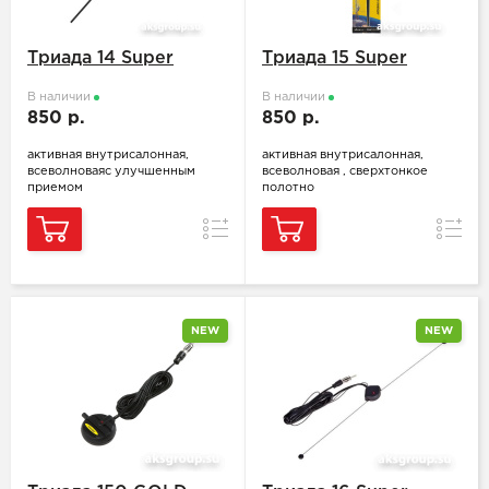
Триада 14 Super
Триада 15 Super
В наличии
В наличии
850 р.
850 р.
активная внутрисалонная,
активная внутрисалонная,
всеволноваяс улучшенным
всеволновая , сверхтонкое
приемом
полотно
Сравнение
Сравн
NEW
NEW