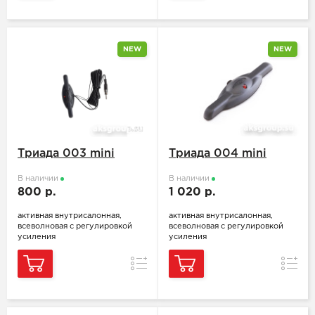
NEW
NEW
Триада 003 mini
Триада 004 mini
В наличии
В наличии
800 р.
1 020 р.
активная внутрисалонная,
активная внутрисалонная,
всеволновая с регулировкой
всеволновая с регулировкой
усиления
усиления
Сравнение
Сравн