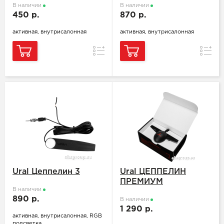
В наличии
В наличии
450 р.
870 р.
активная, внутрисалонная
активная, внутрисалонная
Сравнение
Сравн
Ural Цеппелин 3
Ural ЦЕППЕЛИН
ПРЕМИУМ
В наличии
890 р.
В наличии
1 290 р.
активная, внутрисалонная, RGB
подсветка