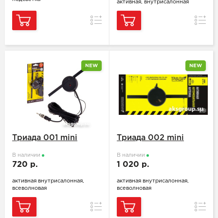
активная, внутрисалонная
Сравнение
Сравн
NEW
NEW
Триада 001 mini
Триада 002 mini
В наличии
В наличии
720 р.
1 020 р.
активная внутрисалонная,
активная внутрисалонная,
всеволновая
всеволновая
Сравнение
Сравн