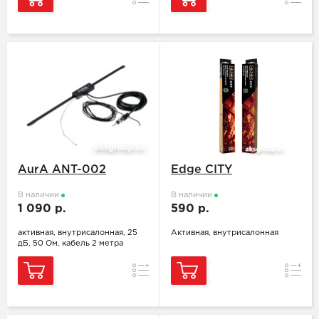
AurA ANT-002
Edge CITY
В наличии
В наличии
1 090 р.
590 р.
активная, внутрисалонная, 25
Активная, внутрисалонная
дБ, 50 Ом, кабель 2 метра
Сравнение
Сравн