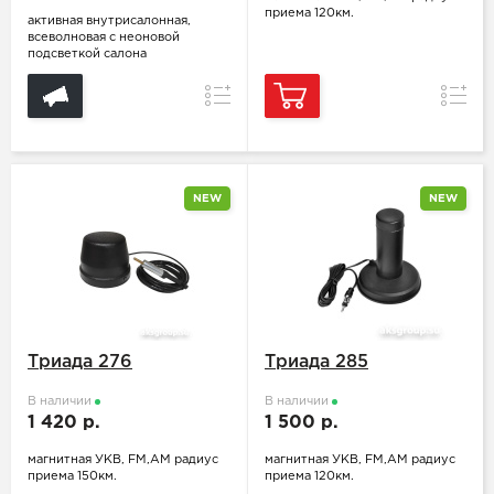
приема 120км.
активная внутрисалонная,
всеволновая с неоновой
подсветкой салона
Сравнение
Сравн
NEW
NEW
Триада 276
Триада 285
В наличии
В наличии
1 420 р.
1 500 р.
магнитная УКВ, FM,АМ радиус
магнитная УКВ, FM,АМ радиус
приема 150км.
приема 120км.