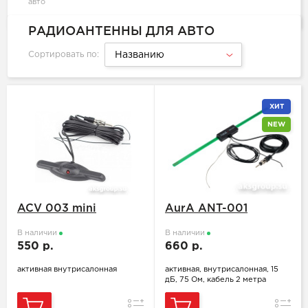
авто
РАДИОАНТЕННЫ ДЛЯ АВТО
Сортировать по:
Названию
ХИТ
NEW
ACV 003 mini
AurA ANT-001
В наличии
В наличии
550 р.
660 р.
активная внутрисалонная
активная, внутрисалонная, 15
дБ, 75 Ом, кабель 2 метра
Сравнение
Сравн