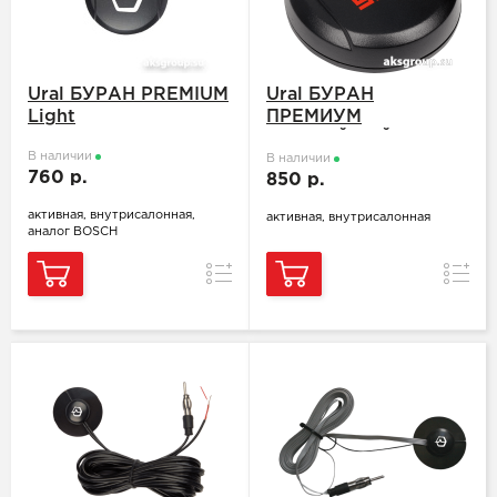
Ural БУРАН PREMIUM
Ural БУРАН
Light
ПРЕМИУМ
ЮБИЛЕЙНЫЙ
В наличии
В наличии
760 р.
850 р.
активная, внутрисалонная,
активная, внутрисалонная
аналог BOSCH
Сравнение
Сравн