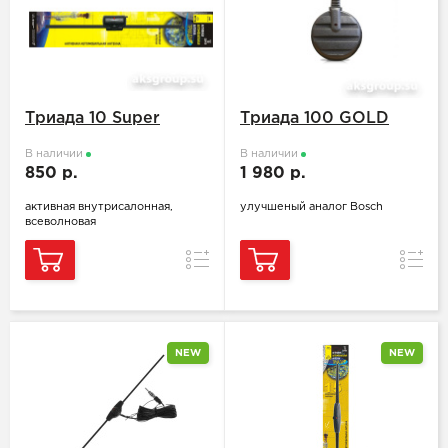
Триада 10 Super
Триада 100 GOLD
В наличии
В наличии
850 р.
1 980 р.
активная внутрисалонная,
улучшеный аналог Bosch
всеволновая
Сравнение
Сравн
NEW
NEW