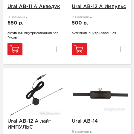
Ural AB-11 A Акведук
Ural AB-12 A Импульс
В наличии
В наличии
650 р.
500 р.
активная, внутрисалонная без
активная, внутрисалонная
"усов"
Сравнение
Сравн
Ural AB-12 A лайт
Ural AB-14
ИМПУЛЬС
В наличии