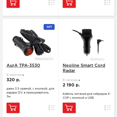
Сравнение
Сравн
ХИТ
AurA TPA-3530
Neoline Smart Cord
Radar
В наличии
320 р.
В наличии
2 190 р.
джек 3.5 прямой, с кнопкой, для
радара 12V, в прикуриватель,
Кабель питания для гибридов X-
3м.
COP с кнопкой и USB
Сравнение
Сравн