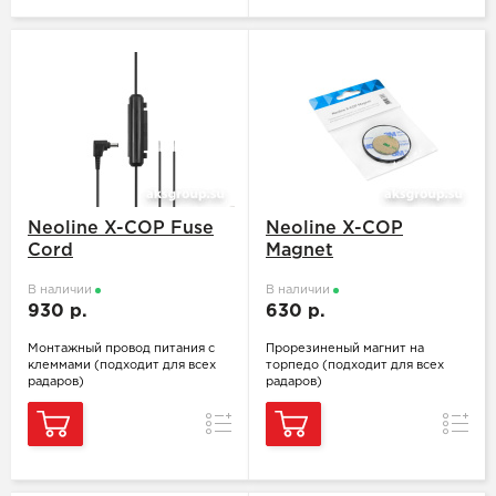
Neoline X-COP Fuse
Neoline X-COP
Cord
Magnet
В наличии
В наличии
930 р.
630 р.
Монтажный провод питания с
Прорезиненый магнит на
клеммами (подходит для всех
торпедо (подходит для всех
радаров)
радаров)
Сравнение
Сравн