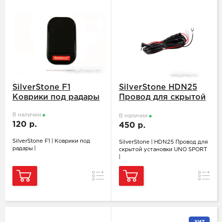
SilverStone F1
SilverStone HDN25
Коврики под радары
Провод для скрытой
установки UNO
В наличии
SPORT
В наличии
120 р.
450 р.
SilverStone F1 | Коврики под
SilverStone | HDN25 Провод для
радары |
скрытой установки UNO SPORT
|
Сравнение
Сравн