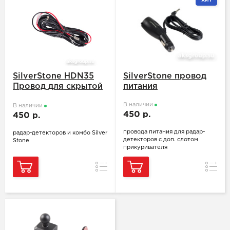
ХИТ
SilverStone HDN35
SilverStone провод
Провод для скрытой
питания
установки
В наличии
В наличии
450 р.
450 р.
провода питания для радар-
радар-детекторов и комбо Silver
детекторов с доп. слотом
Stone
прикуривателя
Сравнение
Сравн