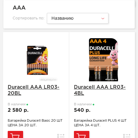
ААА
Сортировать по:
Названию
Duracell ААA LR03-
Duracell ААA LR03-
20BL
4BL
В наличии
В наличии
2 580 р.
540 р.
Батарейка Duracell Basic 20 ШТ
Батарейка Duracell PLUS 4 ШТ
ЦЕНА ЗА 20 ШТ.
ЦЕНА ЗА 4 ШТ.
Сравнение
Сравн