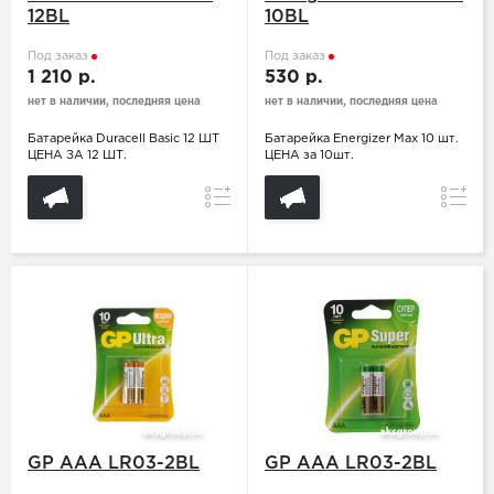
12BL
10BL
Под заказ
Под заказ
1 210 р.
530 р.
нет в наличии, последняя цена
нет в наличии, последняя цена
Батарейка Duracell Basic 12 ШТ
Батарейка Energizer Max 10 шт.
ЦЕНА ЗА 12 ШТ.
ЦЕНА за 10шт.
Сравнение
Сравн
GP ААA LR03-2BL
GP ААA LR03-2BL