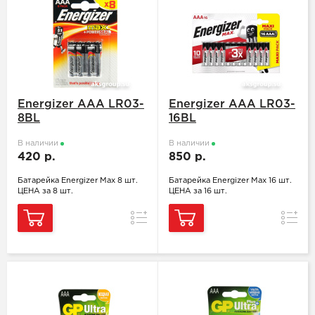
Energizer ААA LR03-
Energizer ААА LR03-
8BL
16BL
В наличии
В наличии
420 р.
850 р.
Батарейка Energizer Max 8 шт.
Батарейка Energizer Max 16 шт.
ЦЕНА за 8 шт.
ЦЕНА за 16 шт.
Сравнение
Сравн