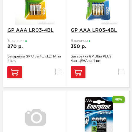
GP ААA LR03-4BL
GP ААA LR03-4BL
В наличии
В наличии
270 р.
350 р.
Батарейка GP Ultra 4шт.ЦЕНА за
Батарейка GP Ultra PLUS
4 шт.
4шт.ЦЕНА за 4 шт.
Сравнение
Сравн
NEW