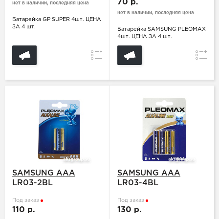
70 р.
нет в наличии, последняя цена
нет в наличии, последняя цена
Батарейка GP SUPER 4шт. ЦЕНА
ЗА 4 шт.
Батарейка SAMSUNG PLEOMAX
4шт. ЦЕНА ЗА 4 шт.
Сравнение
Сравн
SAMSUNG ААA
SAMSUNG ААA
LR03-2BL
LR03-4BL
Под заказ
Под заказ
110 р.
130 р.