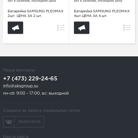
нет в наличии, последняя цена
нет в наличии, последняя цена
Батарейка SAMSUNG PLEOMAX
Батарейка SAMSUNG PLEOMAX
2шт. ЦЕНА ЗА 2 шт.
4шт.ЦЕНА ЗА 4 шт.
Сравнение
Сравн
Наши контакты
+7 (473) 229-24-65
info@aksgroup.su
пн-сб: 9:00 - 17:00, вс: выходной
Следите за нами в социальных сетях:
ВКОНТАКТЕ
Карта сайта