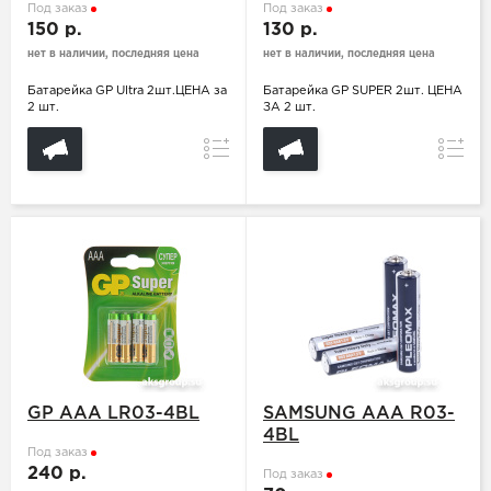
Под заказ
Под заказ
150 р.
130 р.
нет в наличии, последняя цена
нет в наличии, последняя цена
Батарейка GP Ultra 2шт.ЦЕНА за
Батарейка GP SUPER 2шт. ЦЕНА
2 шт.
ЗА 2 шт.
Сравнение
Сравн
GP ААA LR03-4BL
SAMSUNG АAА R03-
4BL
Под заказ
240 р.
Под заказ