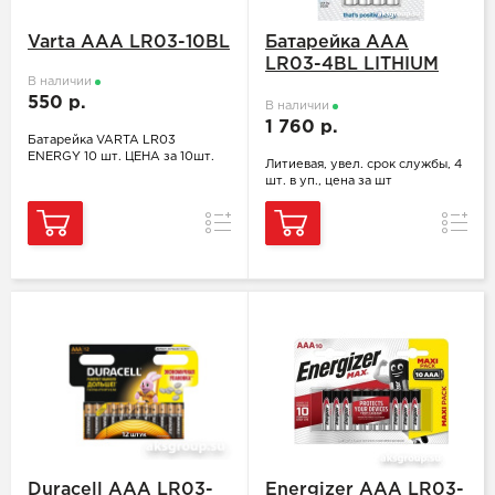
Varta ААA LR03-10BL
Батарейка ААA
LR03-4BL LITHIUM
В наличии
ENERGIZER
550 р.
В наличии
1 760 р.
Батарейка VARTA LR03
ENERGY 10 шт. ЦЕНА за 10шт.
Литиевая, увел. срок службы, 4
шт. в уп., цена за шт
Сравнение
Сравн
Duracell ААA LR03-
Energizer ААA LR03-