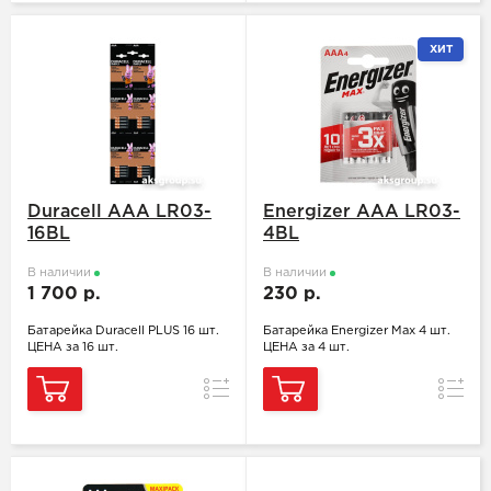
ХИТ
Duracell ААА LR03-
Energizer ААA LR03-
16BL
4BL
В наличии
В наличии
1 700 р.
230 р.
Батарейка Duracell PLUS 16 шт.
Батарейка Energizer Max 4 шт.
ЦЕНА за 16 шт.
ЦЕНА за 4 шт.
Сравнение
Сравн