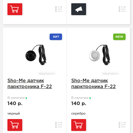
Сравнение
Сравн
ХИТ
NEW
Sho-Me датчик
Sho-Me датчик
парктроника F-22
парктроника F-22
Black 22мм
Silver 22мм
В наличии
В наличии
140 р.
140 р.
черный
серебро
Сравнение
Сравн