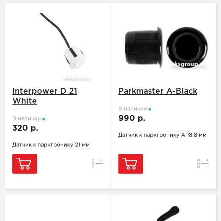
Interpower D 21
Parkmaster A-Black
White
В наличии
990 р.
В наличии
320 р.
Датчик к парктронику A 18.8 мм
Датчик к парктронику 21 мм
Сравнение
Сравн