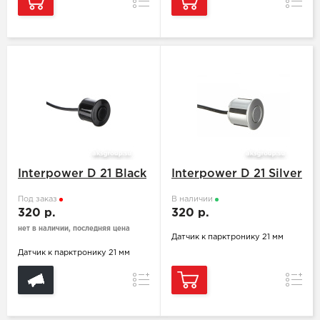
Сравнение
Сравн
Interpower D 21 Black
Interpower D 21 Silver
Под заказ
В наличии
320 р.
320 р.
нет в наличии, последняя цена
Датчик к парктронику 21 мм
Датчик к парктронику 21 мм
Сравнение
Сравн