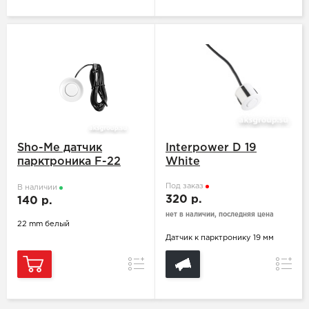
Sho-Me датчик
Interpower D 19
парктроника F-22
White
White
Под заказ
В наличии
320 р.
140 р.
нет в наличии, последняя цена
22 mm белый
Датчик к парктронику 19 мм
Сравнение
Сравн