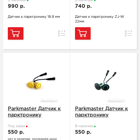
В наличии
В наличии
990 р.
740 р.
Датчик к парктронику 18.8 мм
Датчик к парктронику ZJ-W
22мм
Сравнение
Сравн
Parkmaster Датчик к
Parkmaster Датчик к
парктронику
парктронику
Под заказ
В наличии
550 р.
550 р.
нет в наличии, последняя цена