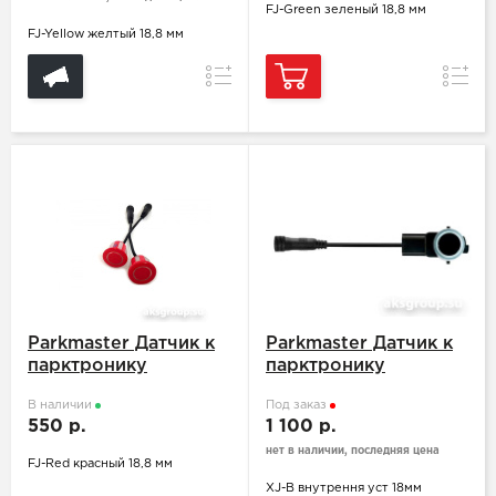
FJ-Green зеленый 18,8 мм
FJ-Yellow желтый 18,8 мм
Сравнение
Сравн
Parkmaster Датчик к
Parkmaster Датчик к
парктронику
парктронику
В наличии
Под заказ
550 р.
1 100 р.
нет в наличии, последняя цена
FJ-Red красный 18,8 мм
XJ-B внутрення уст 18мм