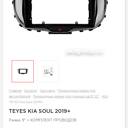
Главная
-
Каталог
-
Автозвук
-
Переходные рамки для
автомобилей
-
Переходные рамки для планшетов 9"-12"
-
KIA
-
TEYES Kia Soul 2019+
TEYES KIA SOUL 2019+
Рамка 9" + КОМПЛЕКТ ПРОВОДОВ