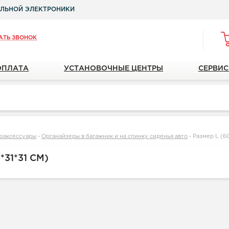
ЛЬНОЙ ЭЛЕКТРОНИКИ
АТЬ ЗВОНОК
ОПЛАТА
УСТАНОВОЧНЫЕ ЦЕНТРЫ
СЕРВИС
оаксессуары
-
Органайзеры в багажник и на спинку сиденья авто
-
Размер L (60
*31*31 СМ)