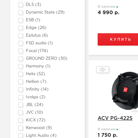
DLS (
3
)
В наличии
4 990 р.
Dynamic State (
29
)
ESB (
1
)
Edge (
26
)
Eplutus (
6
)
КУПИТЬ
FSD audio (
1
)
Focal (
174
)
GROUND ZERO (
30
)
Harmony (
1
)
Helix (
52
)
Hellion (
7
)
Infinity (
14
)
Ivolga (
2
)
JBL (
24
)
JVC (
10
)
ACV PG-422S
KICX (
72
)
Kenwood (
9
)
В наличии
1 750 р.
Light Audio (
4
)