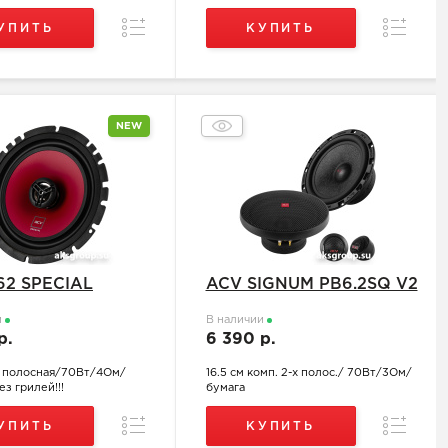
Сравнение
Сравнен
УПИТЬ
КУПИТЬ
NEW
62 SPECIAL
ACV SIGNUM PB6.2SQ V2
и
В наличии
р.
6 390 р.
-х полосная/70Вт/4Ом/
16.5 см комп. 2-х полос./ 70Вт/3Ом/
ез грилей!!!
бумага
Сравнение
Сравнен
УПИТЬ
КУПИТЬ