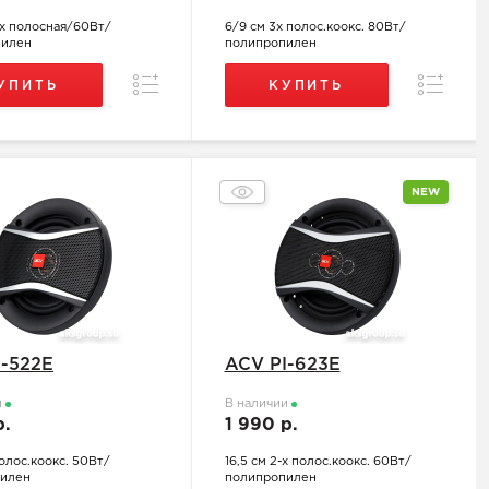
-х полосная/60Вт/
6/9 см 3х полос.коокс. 80Вт/
пилен
полипропилен
Сравнение
Сравнен
УПИТЬ
КУПИТЬ
NEW
I-522E
ACV PI-623E
и
В наличии
р.
1 990 р.
полос.коокс. 50Вт/
16,5 см 2-х полос.коокс. 60Вт/
илен
полипропилен