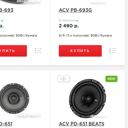
B-693
ACV PB-693G
и
В наличии
р.
2 490 р.
полосная/ 80Вт/бумага
6/9 /3-х полосная/ 80Вт/бумага
Сравнение
Сравнен
УПИТЬ
КУПИТЬ
NEW
D-651
ACV PD-651 BEATS