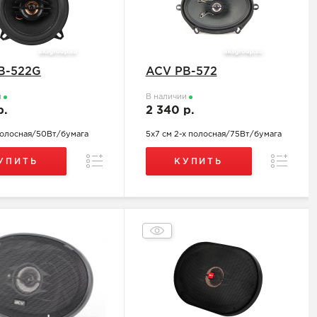
B-522G
ACV PB-572
и
В наличии
р.
2 340 р.
 полосная/50Вт/бумага
5х7 см 2-х полосная/75Вт/бумага
Сравнение
Сравнен
УПИТЬ
КУПИТЬ