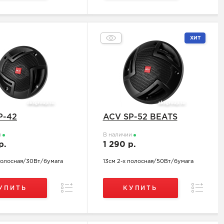
ХИТ
P-42
ACV SP-52 BEATS
и
В наличии
р.
1 290 р.
 полосная/30Вт/бумага
13см 2-х полосная/50Вт/бумага
Сравнение
Сравнен
УПИТЬ
КУПИТЬ