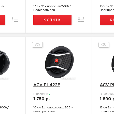
Вт/
13 см/2-х полосная/50Вт/
16.5 см/2
Полипропилен
Полипро
Сравнение
Сравнение
КУПИТЬ
К
ACV PI-422E
ACV P
В наличии
В наличи
1 750 р.
1 890 
 80Вт/
10 см 3х полос.коокс. 30Вт/
13 см 2х 
полипропилен
полипроп