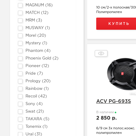
MAGNUM (
16
)
10 см/2-х полосная/30
Полипропилен
MATCH (
12
)
MRM (
3
)
КУПИТЬ
MUSWAY (
1
)
Morel (
20
)
Mystery (
1
)
Phantom (
4
)
Phoenix Gold (
2
)
Pioneer (
12
)
Pride (
7
)
Prology (
20
)
Rainbow (
1
)
Recoil (
42
)
ACV PG-693S
Sony (
4
)
Swat (
21
)
В наличии
2 850 р.
TAKARA (
5
)
Tonemix (
1
)
6/9 см 3х полос.коокс.
полипропилен
Ural (
31
)