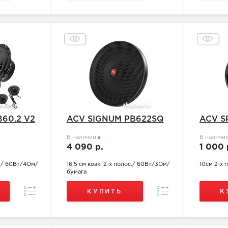
60.2 V2
ACV SIGNUM PB622SQ
ACV S
В наличии
В наличи
4 090 р.
1 000 
с./ 60Вт/4Ом/
16.5 см коак. 2-х полос./ 60Вт/3Ом/
10см 2-х
бумага
Сравнение
Сравнение
КУПИТЬ
К