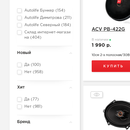
Autolife Бункер (
154
)
Autolife Димитрова (
211
)
Autolife Северный (
184
)
ACV PB-422G
Склад интернет-магази
на (
404
)
В наличии
1 990 р.
Новый
10см 2-х полосная/30В
Да (
100
)
КУПИТЬ
Нет (
958
)
Хит
Да (
77
)
Нет (
981
)
Бренд