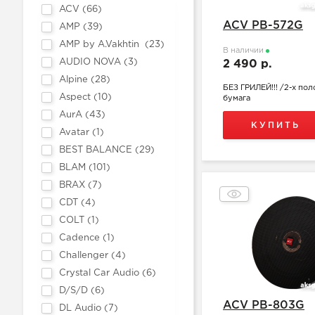
ACV (
66
)
ACV PB-572G
AMP (
39
)
AMP by A.Vakhtin (
23
)
В наличии
AUDIO NOVA (
3
)
2 490 р.
Alpine (
28
)
БЕЗ ГРИЛЕЙ!!! /2-х по
Aspect (
10
)
бумага
AurA (
43
)
КУПИТЬ
Avatar (
1
)
BEST BALANCE (
29
)
BLAM (
101
)
BRAX (
7
)
CDT (
4
)
COLT (
1
)
Cadence (
1
)
Challenger (
4
)
Crystal Car Audio (
6
)
D/S/D (
6
)
ACV PB-803G
DL Audio (
7
)