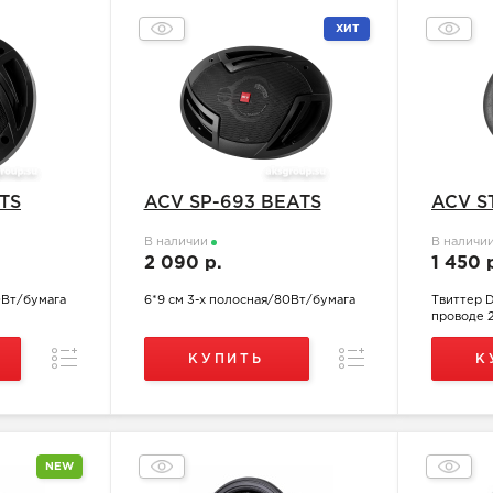
ХИТ
TS
ACV SP-693 BEATS
ACV S
В наличии
В наличи
2 090 р.
1 450 
0Вт/бумага
6*9 см 3-х полосная/80Вт/бумага
Твиттер 
проводе 
Сравнение
Сравнение
КУПИТЬ
К
NEW