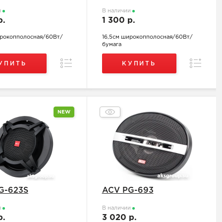
и
В наличии
р.
1 300 р.
ирокопполосная/60Вт/
16,5см широкопполосная/60Вт/
бумага
Сравнение
Сравнен
УПИТЬ
КУПИТЬ
NEW
G-623S
ACV PG-693
и
В наличии
р.
3 020 р.