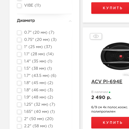
VIBE (
11
)
КУПИТЬ
Диаметр
0.7" (20 мм) (
7
)
0.75" (20 мм) (
3
)
1" (25 мм) (
37
)
1.1" (28 мм) (
14
)
1.4" (35 мм) (
1
)
1.5" (38 мм) (
1
)
1.7" (43.5 мм) (
6
)
ACV PI-694E
1.8" (45 мм) (
2
)
1.8" (46 мм) (
3
)
В наличии
2 490 р.
1.9" (48 мм) (
2
)
1.25" (32 мм) (
7
)
6/9 см 4х полос.коокс.
1.65" (40 мм) (
1
)
полипропилен
2" (50 мм) (
20
)
КУПИТЬ
2.2" (58 мм) (
1
)