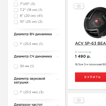
7"х10" (
3
)
7.2" (18 см) (
1
)
8" (20 см) (
41
)
10" (25 см) (
2
)
Диаметр ВЧ динамика
ACV SP-63 BEA
1" (25.5 мм) (
1
)
В наличии
1 490 р.
Диаметр СЧ динамика
16.5см 3-х полосная/6
30 мм (
1
)
КУПИТЬ
Диаметр звуковой
катушки
1" (25.5 мм) (
3
)
Диапазон частот