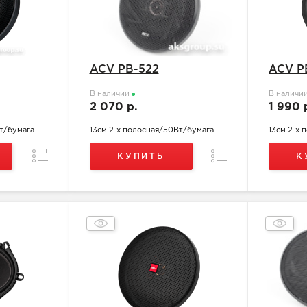
ACV PB-522
ACV P
В наличии
В наличи
2 070 р.
1 990 
т/бумага
13см 2-х полосная/50Вт/бумага
13см 2-х
Сравнение
Сравнение
КУПИТЬ
К