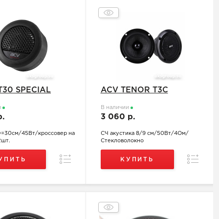
T30 SPECIAL
ACV TENOR T3C
и
В наличии
р.
3 060 р.
D=30см/45Вт/кроссовер на
СЧ акустика 8/9 см/50Вт/4Ом/
2шт.
Стекловолокно
Сравнение
Сравнен
УПИТЬ
КУПИТЬ