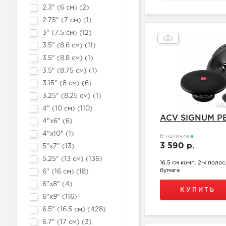
2.3" (6 см) (
2
)
2.75" (7 см) (
1
)
3" (7.5 см) (
12
)
3.5" (8.6 см) (
11
)
3.5" (8.8 см) (
1
)
3.5" (8.75 см) (
1
)
3.15" (8 см) (
6
)
3.25" (8.25 см) (
1
)
4" (10 см) (
110
)
ACV SIGNUM PB
4"х6" (
6
)
4"х10" (
1
)
В наличии
3 590 р.
5"х7" (
13
)
5.25" (13 см) (
136
)
16.5 см комп. 2-х поло
бумага
6" (16 см) (
18
)
6"х8" (
4
)
КУПИТЬ
6"х9" (
116
)
6.5" (16.5 см) (
428
)
6.7" (17 см) (
3
)