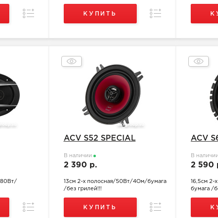
Сравнение
Сравнение
КУПИТЬ
К
ACV S52 SPECIAL
ACV S
В наличии
В наличи
2 390 р.
2 590 
 80Вт/
13см 2-х полосная/50Вт/4Ом/бумага
16,5см 2
/без грилей!!!
бумага /б
Сравнение
Сравнение
КУПИТЬ
К