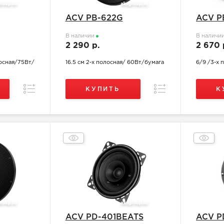
ACV PB-622G
ACV P
В наличии
В наличи
2 290 р.
2 670 
лосная/75Вт/
16.5 см 2-х полосная/ 60Вт/бумага
6/9 /3-х 
Сравнение
Сравнение
КУПИТЬ
К
ACV PD-401BEATS
ACV P