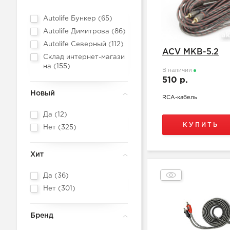
Autolife Бункер (
65
)
Autolife Димитрова (
86
)
Autolife Северный (
112
)
ACV MKB-5.2
Склад интернет-магази
на (
155
)
В наличии
510 р.
Новый
RCA-кабель
Да (
12
)
КУПИТЬ
Нет (
325
)
Хит
Да (
36
)
Нет (
301
)
Бренд