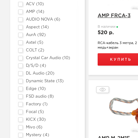
ACV (
10
)
AMP (
14
)
AMP FRCA-3
AUDIO NOVA (
6
)
В наличии
Aspect (
14
)
520 р.
AurA (
92
)
Axtel (
5
)
RCA-кабель 3 метра, 2 
медь+экран
COLT (
2
)
Crystal Car Audio (
10
)
КУПИТЬ
D/S/D (
4
)
DL Audio (
20
)
Dynamic State (
13
)
Edge (
10
)
FSD audio (
8
)
Factory (
1
)
Focal (
5
)
KICX (
30
)
Mivo (
6
)
Mystery (
4
)