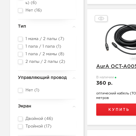
ь) (
6
)
Нет (
16
)
Тип
1 мама / 2 папы (
7
)
1 папа / 1 папа (
1
)
1 папа / 2 мамы (
8
)
2 папы / 2 папы (
2
)
AurA OCT-A00
Управляющий провод
В наличии
360 р.
Нет (
1
)
оптический кабель (TO
метров
Экран
КУПИТЬ
Двойной (
46
)
Тройной (
17
)