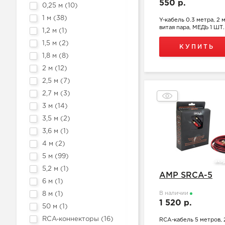
550 р.
0,25 м (
10
)
1 м (
38
)
Y-кабель 0.3 метра, 2 
витая пара, МЕДЬ 1 ШТ.
1,2 м (
1
)
1,5 м (
2
)
КУПИТЬ
1,8 м (
8
)
2 м (
12
)
2,5 м (
7
)
2,7 м (
3
)
3 м (
14
)
3,5 м (
2
)
3,6 м (
1
)
4 м (
2
)
5 м (
99
)
5,2 м (
1
)
AMP SRCA-5
6 м (
1
)
В наличии
8 м (
1
)
1 520 р.
50 м (
1
)
RCA-коннекторы (
16
)
RCA-кабель 5 метров, 2