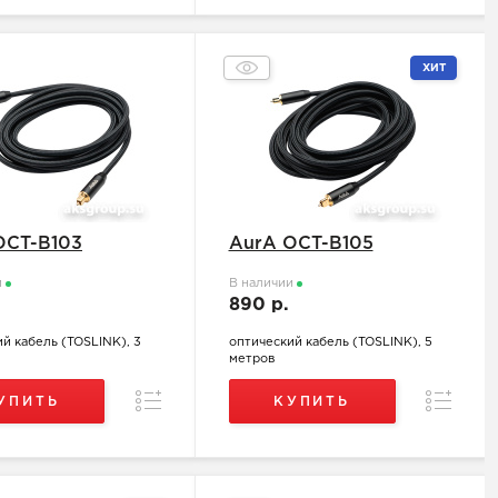
ХИТ
OCT-B103
AurA OCT-B105
и
В наличии
.
890 р.
й кабель (TOSLINK), 3
оптический кабель (TOSLINK), 5
метров
Сравнение
Сравнен
УПИТЬ
КУПИТЬ