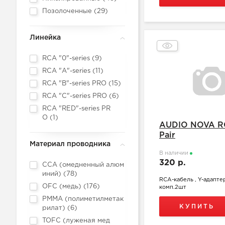
Позолоченные (
29
)
Линейка
RCA "0"-series (
9
)
RCA "A"-series (
11
)
RCA "B"-series PRO (
15
)
RCA "C"-series PRO (
6
)
RCA "RED"-series PR
O (
1
)
AUDIO NOVA R
Pair
Материал проводника
В наличии
320 р.
CCA (омедненный алюм
иний) (
78
)
RCA-кабель , Y-адапте
OFC (медь) (
176
)
комп.2шт
PMMA (полиметилметак
КУПИТЬ
рилат) (
6
)
TOFC (луженая мед