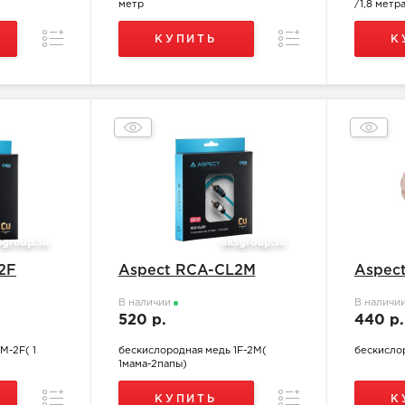
метр
/1,8 метр
Сравнение
Сравнение
КУПИТЬ
К
2F
Aspect RCA-CL2M
Aspec
В наличии
В наличи
520 р.
440 р
M-2F( 1
бескислородная медь 1F-2M(
бескисло
1мама-2папы)
Сравнение
Сравнение
КУПИТЬ
К