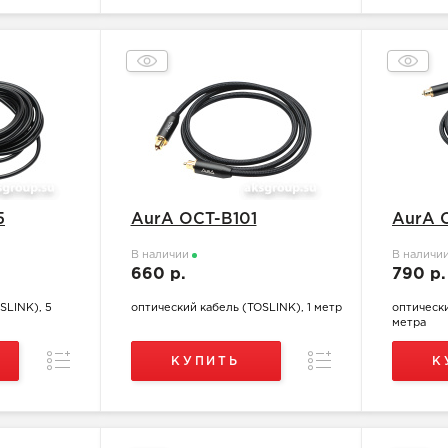
5
AurA OCT-B101
AurA 
В наличии
В наличи
660 р.
790 р
SLINK), 5
оптический кабель (TOSLINK), 1 метр
оптически
метра
Сравнение
Сравнение
КУПИТЬ
К