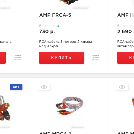
AMP FRCA-5
AMP H
В наличии
В наличи
730 р.
2 690
канала,
RCA-кабель 5 метров, 2 канала,
RCA-кабел
медь+экран
витая пар
Сравнение
Сравнение
КУПИТЬ
К
ХИТ