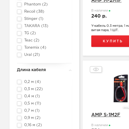
AMP M-2M1F
Phantom (
2
)
В наличии
Recoil (
38
)
240 р.
Stinger (
1
)
TAKARA (
13
)
Y-кабель 0.3 метра, 1 
витая пара, 1 ШТ.
TG (
2
)
Teac (
2
)
КУПИТЬ
Tonemix (
4
)
Ural (
21
)
Длина кабеля
0,2 м (
4
)
0,3 м (
22
)
0,4 м (
1
)
0,5 м (
11
)
0,7 м (
1
)
AMP S-1M2F
0,9 м (
2
)
0,16 м (
2
)
В наличии