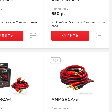
RCA-3
AMP MRCA-5
и
В наличии
.
650 р.
ь 3 метра, 2 канала, витая
RCA-кабель 5 метров, 2 канала, витая
пара
Сравнение
Сравнен
УПИТЬ
КУПИТЬ
RCA-1
AMP SRCA-3
и
В наличии