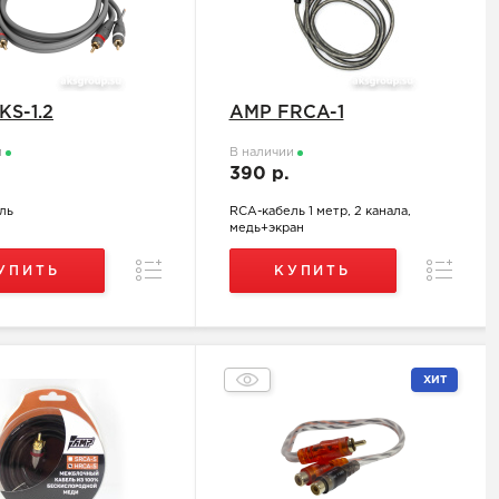
KS-1.2
AMP FRCA-1
и
В наличии
.
390 р.
ль
RCA-кабель 1 метр, 2 канала,
медь+экран
Сравнение
Сравнен
УПИТЬ
КУПИТЬ
ХИТ