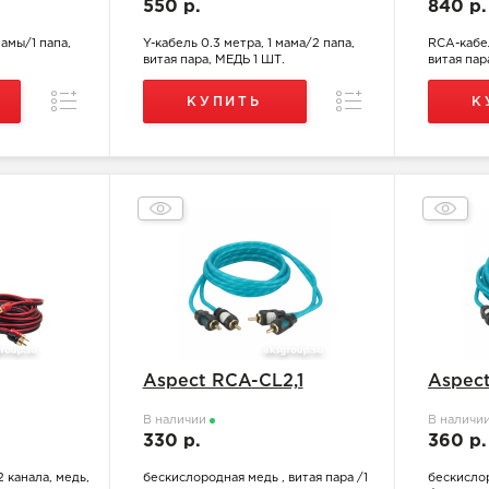
550 р.
840 р
мамы/1 папа,
Y-кабель 0.3 метра, 1 мама/2 папа,
RCA-кабел
витая пара, МЕДЬ 1 ШТ.
витая пар
Сравнение
Сравнение
КУПИТЬ
К
Aspect RCA-CL2,1
Aspect
В наличии
В наличи
330 р.
360 р
 канала, медь,
бескислородная медь , витая пара /1
бескислор