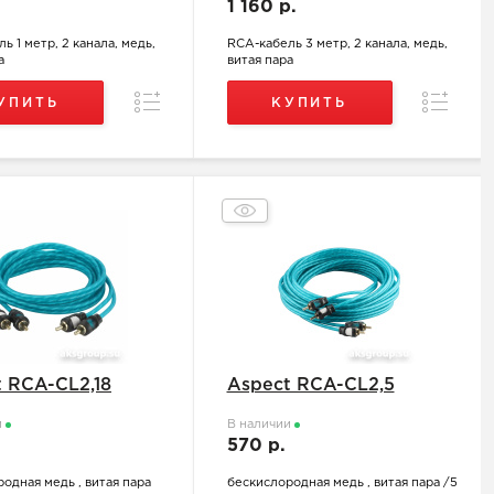
.
1 160 р.
ь 1 метр, 2 канала, медь,
RCA-кабель 3 метр, 2 канала, медь,
а
витая пара
Сравнение
Сравнен
УПИТЬ
КУПИТЬ
 RCA-CL2,18
Aspect RCA-CL2,5
и
В наличии
.
570 р.
одная медь , витая пара
бескислородная медь , витая пара /5