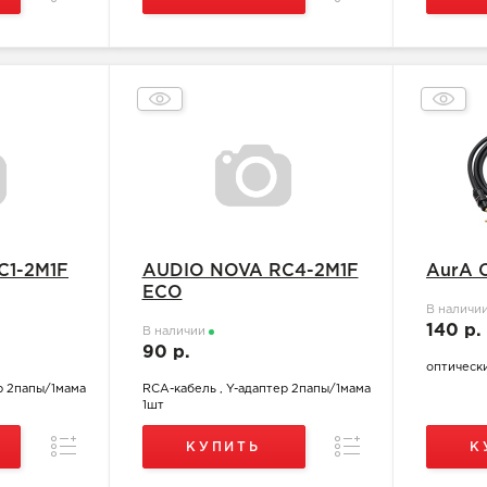
C1-2M1F
AUDIO NOVA RC4-2M1F
AurA 
ECO
В наличи
140 р.
В наличии
90 р.
оптически
р 2папы/1мама
RCA-кабель , Y-адаптер 2папы/1мама
1шт
Сравнение
Сравнение
КУПИТЬ
К