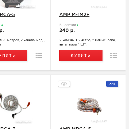
RCA-5
AMP M-1M2F
и
В наличии
 р.
240 р.
ь 5 метров, 2 канала, медь,
Y-кабель 0.3 метра, 2 мамы/1 папа,
а
витая пара, 1 ШТ.
Сравнение
Сравнен
УПИТЬ
КУПИТЬ
ХИТ