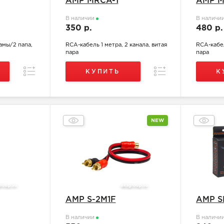
AMP MRCA-1
AMP M
В наличии
В наличи
350 р.
480 р
мамы/2 папа,
RCA-кабель 1 метра, 2 канала, витая
RCA-кабел
пара
пара
Сравнение
Сравнение
КУПИТЬ
К
NEW
AMP S-2M1F
AMP S
В наличии
В наличи