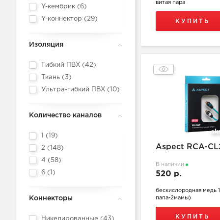
витая пара
Y-кембрик (
6
)
Y-коннектор (
29
)
КУПИТЬ
Изоляция
Гибкий ПВХ (
42
)
Ткань (
3
)
Ультра-гибкий ПВХ (
10
)
Количество каналов
1 (
19
)
Aspect RCA-CL
2 (
148
)
4 (
58
)
В наличии
6 (
1
)
520 р.
бескислородная медь 1
Коннекторы
папа-2мамы)
КУПИТЬ
Никелированные (
43
)