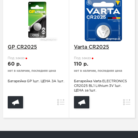
GP CR2025
Varta CR2025
Под заказ
Под заказ
60 р.
110 р.
нет в наличии, последняя цена
нет в наличии, последняя цена
Батарейка GP 1шт. ЦЕНА ЗА 1шт.
Батарейка Varta ELECTRONICS
CR2025 BL1 Lithium 3V 1шт.
ЦЕНА за 1шт.
Сравнение
Сравн