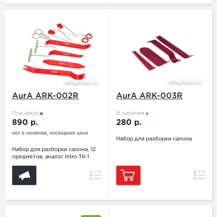
AurA ARK-002R
AurA ARK-003R
Под заказ
В наличии
890 р.
280 р.
нет в наличии, последняя цена
Набор для разборки салона
Набор для разборки салона, 12
предметов, аналог Intro TK-1
Сравнение
Сравн