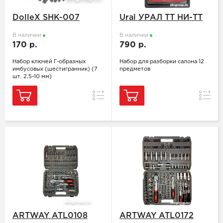
DolleX SHK-007
Ural УРАЛ ТТ НИ-ТТ
В наличии
В наличии
170 р.
790 р.
Набор ключей Г-образных
Набор для разборки салона 12
имбусовых (шестигранник) (7
предметов
шт. 2,5-10 мм)
Сравнение
Сравн
ARTWAY ATL0108
ARTWAY ATL0172