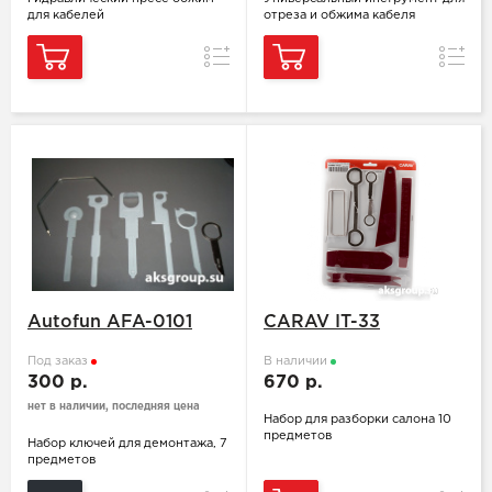
для кабелей
отреза и обжима кабеля
Сравнение
Сравн
Autofun AFA-0101
CARAV IT-33
Под заказ
В наличии
300 р.
670 р.
нет в наличии, последняя цена
Набор для разборки салона 10
предметов
Набор ключей для демонтажа, 7
предметов