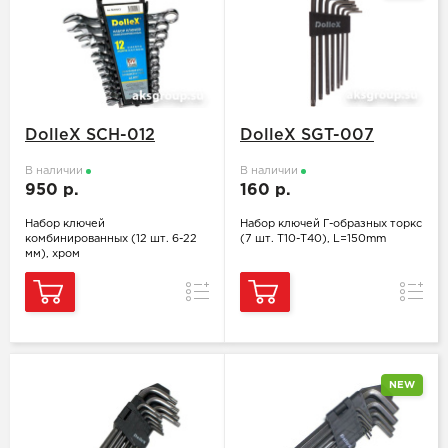
DolleX SCH-012
DolleX SGT-007
В наличии
В наличии
950 р.
160 р.
Набор ключей
Набор ключей Г-образных торкс
комбинированных (12 шт. 6-22
(7 шт. Т10-Т40), L=150mm
мм), хром
Сравнение
Сравн
NEW