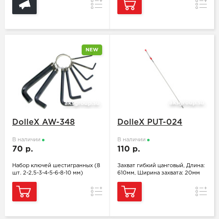
Сравнение
Сравн
NEW
DolleX AW-348
DolleX PUT-024
В наличии
В наличии
70 р.
110 р.
Набор ключей шестигранных (8
Захват гибкий цанговый, Длина:
шт. 2-2,5-3-4-5-6-8-10 мм)
610мм, Ширина захвата: 20мм
Сравнение
Сравн