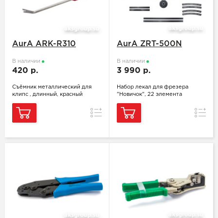
AurA ARK-R310
AurA ZRT-500N
В наличии
В наличии
420 р.
3 990 р.
Съёмник металлический для
Набор лекал для фрезера
клипс , длинный, красный
"Новичок", 22 элемента
Сравнение
Сравн