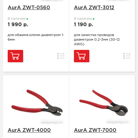
AurA ZWT-0560
AurA ZWT-3012
В наличии
В наличии
1 990 р.
1 190 р.
для обжима клемм диаметром 1-
для зачистки проводов
6мм
диаметром 0.2-3мм (30-12
AWG)
Сравнение
Сравн
AurA ZWT-4000
AurA ZWT-7000