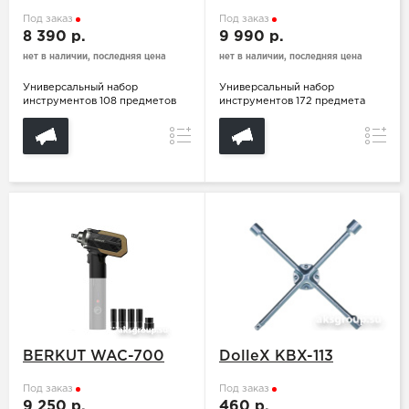
Под заказ
Под заказ
8 390 р.
9 990 р.
нет в наличии, последняя цена
нет в наличии, последняя цена
Универсальный набор
Универсальный набор
инструментов 108 предметов
инструментов 172 предмета
Сравнение
Сравн
BERKUT WAC-700
DolleX KBX-113
Под заказ
Под заказ
9 250 р.
460 р.