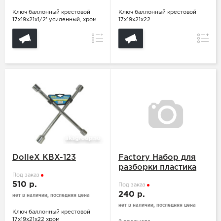
Ключ баллонный крестовой
Ключ баллонный крестовой
17х19х21х1/2' усиленный, хром
17x19x21x22
Сравнение
Сравн
DolleX KBX-123
Factory Набор для
разборки пластика
Под заказ
510 р.
Под заказ
240 р.
нет в наличии, последняя цена
нет в наличии, последняя цена
Ключ баллонный крестовой
17x19x21x22 хром