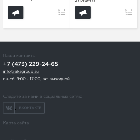
2 предмета
Сравнение
Сравн
Наши контакты
+7 (473) 229-24-65
info@aksgroup.su
пн-сб: 9:00 - 17:00, вс: выходной
Следите за нами в социальных сетях:
ВКОНТАКТЕ
Карта сайта