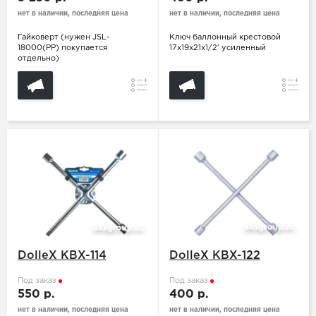
нет в наличии, последняя цена
нет в наличии, последняя цена
Гайковерт (нужен JSL-
Ключ баллонный крестовой
18000(PP) покупается
17х19х21х1/2' усиленный
отдельно)
Сравнение
Сравн
DolleX KBX-114
DolleX KBX-122
Под заказ
Под заказ
550 р.
400 р.
нет в наличии, последняя цена
нет в наличии, последняя цена