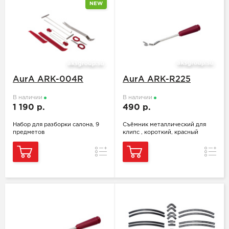
NEW
AurA ARK-004R
AurA ARK-R225
В наличии
В наличии
1 190 р.
490 р.
Набор для разборки салона, 9
Съёмник металлический для
предметов
клипс , короткий, красный
Сравнение
Сравн