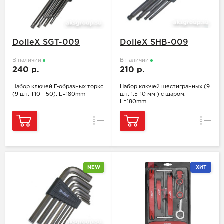
DolleX SGT-009
DolleX SHB-009
В наличии
В наличии
240 р.
210 р.
Набор ключей Г-образных торкс
Набор ключей шестигранных (9
(9 шт. Т10-Т50), L=180mm
шт. 1,5-10 мм ) с шаром,
L=180mm
Сравнение
Сравн
NEW
ХИТ