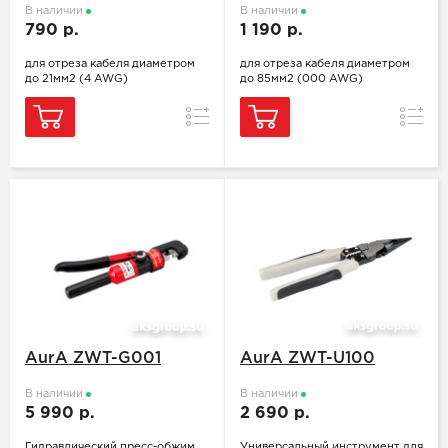
В наличии
В наличии
790 р.
1 190 р.
для отреза кабеля диаметром
для отреза кабеля диаметром
до 21мм2 (4 AWG)
до 85мм2 (000 AWG)
Сравнение
Сравн
AurA ZWT-G001
AurA ZWT-U100
В наличии
В наличии
5 990 р.
2 690 р.
Гидравлический пресс-обжим
Универсальный инструмент для