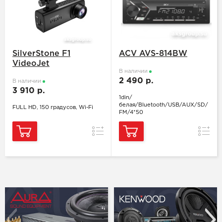
SilverStone F1
ACV AVS-814BW
VideoJet
В наличии
2 490 р.
В наличии
3 910 р.
1din/
белая/Bluetooth/USB/AUX/SD/
FULL HD, 150 градусов, Wi-Fi
FM/4*50
Сравнить
Сравн