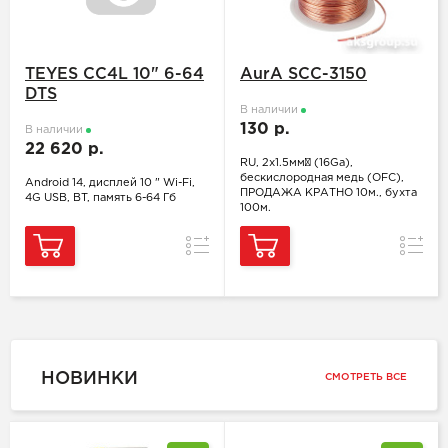
TEYES CC4L 10" 6-64
AurA SCC-3150
DTS
В наличии
130 р.
В наличии
22 620 р.
RU, 2x1.5мм² (16Ga),
бескислородная медь (OFC),
Android 14, дисплей 10 " Wi-Fi,
ПРОДАЖА КРАТНО 10м., бухта
4G USB, BT, память 6-64 Гб
100м.
Сравнить
Сравн
НОВИНКИ
СМОТРЕТЬ ВСЕ