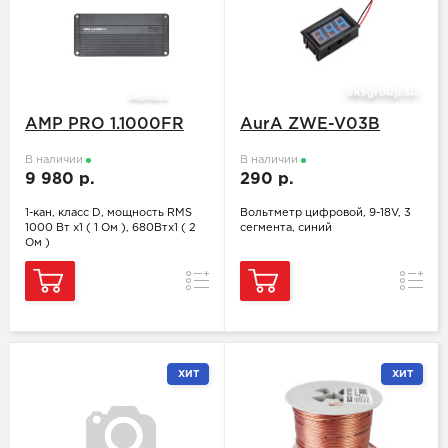
AMP PRO 1.1000FR
AurA ZWE-V03B
В наличии
В наличии
9 980 р.
290 р.
1-кан, класс D, мощность RMS
Вольтметр цифровой, 9-18V, 3
1000 Вт х1 ( 1 Ом ), 680Втх1 ( 2
сегмента, синий
Ом )
Сравнить
Сравн
ХИТ
ХИТ