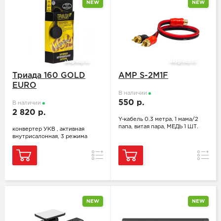
NEW
NEW
Триада 160 GOLD
AMP S-2M1F
EURO
В наличии
550 р.
В наличии
2 820 р.
Y-кабель 0.3 метра, 1 мама/2
папа, витая пара, МЕДЬ 1 ШТ.
конвертер УКВ , активная
внутрисалонная, 3 режима
Сравнить
Сравн
NEW
NEW