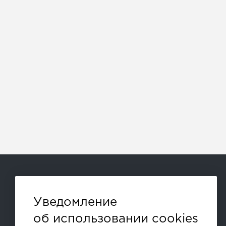
Способы оплаты:
Уведомление
об использовании cookies
и другие