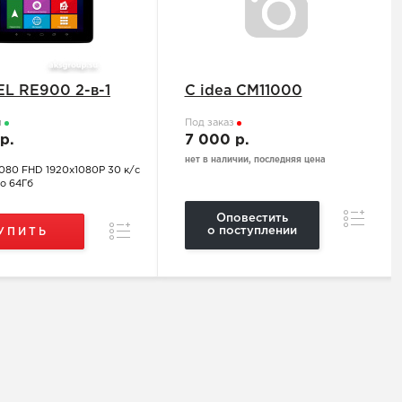
EL RE900 2-в-1
C idea CM11000
и
Под заказ
 р.
7 000 р.
нет в наличии, последняя цена
1080 FHD 1920x1080P 30 к/с
о 64Гб
Сравнен
Оповестить
Сравнение
о поступлении
УПИТЬ