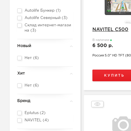
Autolife Бункер (
1
)
Autolife Северный (
3
)
Склад интернет-магази
NAVITEL C500
на (
3
)
В наличии
6 500 р.
Новый
Россия 5.0" HD TFT (8
Нет (
6
)
Хит
КУПИТЬ
Нет (
6
)
Бренд
Eplutus (
2
)
NAVITEL (
4
)