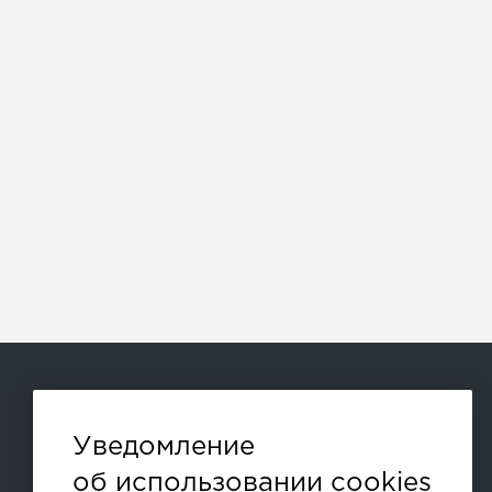
Способы оплаты:
Уведомление
об использовании cookies
и другие