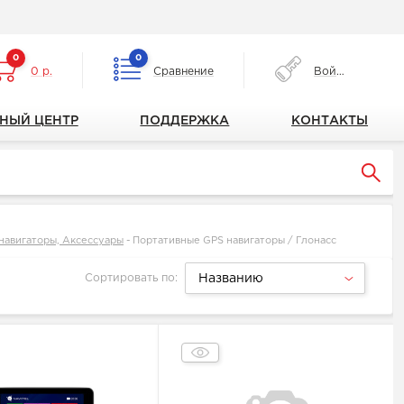
0
0
0 р.
Сравнение
Войти
НЫЙ ЦЕНТР
ПОДДЕРЖКА
КОНТАКТЫ
 навигаторы, Аксессуары
-
Портативные GPS навигаторы / Глонасс
Сортировать по:
Названию