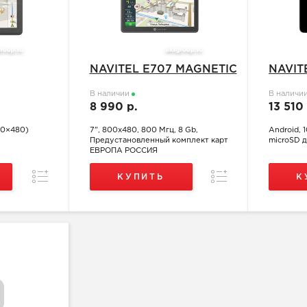
NAVITEL E707 MAGNETIC
NAVIT
В наличии
В наличи
8 990 р.
13 510
00×480)
7", 800x480, 800 Мгц, 8 Gb,
Android, 
Предустановленный комплект карт
microSD д
ЕВРОПА РОССИЯ
Сравнение
Сравнение
КУПИТЬ
К