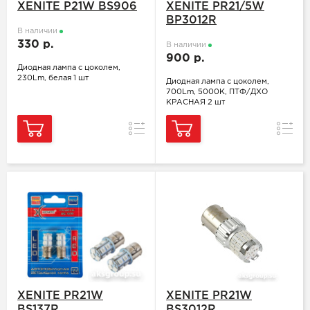
XENITE P21W BS906
XENITE PR21/5W
BP3012R
В наличии
330 р.
В наличии
900 р.
Диодная лампа с цоколем,
230Lm, белая 1 шт
Диодная лампа с цоколем,
700Lm, 5000K, ПТФ/ДХО
КРАСНАЯ 2 шт
Сравнение
Сравн
XENITE PR21W
XENITE PR21W
BS137R
BS3012R