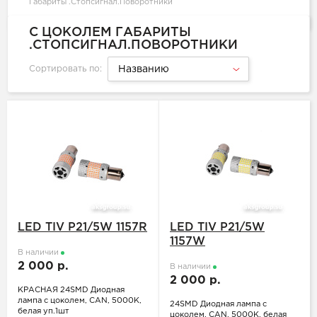
Габариты .Стопсигнал.Поворотники
С ЦОКОЛЕМ ГАБАРИТЫ
.СТОПСИГНАЛ.ПОВОРОТНИКИ
Сортировать по:
Названию
LED TIV P21/5W 1157R
LED TIV P21/5W
1157W
В наличии
2 000 р.
В наличии
2 000 р.
КРАСНАЯ 24SMD Диодная
лампа с цоколем, CAN, 5000K,
24SMD Диодная лампа с
белая уп.1шт
цоколем, CAN, 5000K, белая