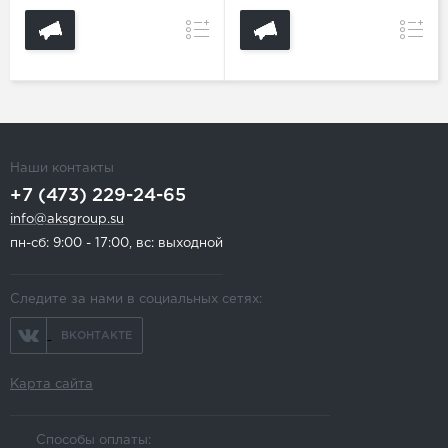
Сравнение
Сравн
Наши контакты
+7 (473) 229-24-65
info@aksgroup.su
пн-сб: 9:00 - 17:00, вс: выходной
Следите за нами в социальных сетях:
ВКОНТАКТЕ
Карта сайта
Способы оплаты: