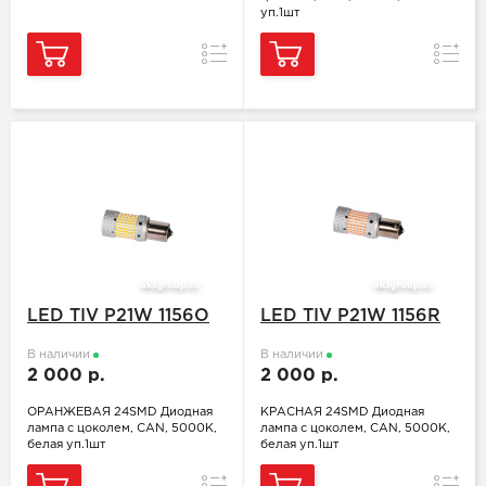
уп.1шт
Сравнение
Сравн
LED TIV P21W 1156O
LED TIV P21W 1156R
В наличии
В наличии
2 000 р.
2 000 р.
ОРАНЖЕВАЯ 24SMD Диодная
КРАСНАЯ 24SMD Диодная
лампа с цоколем, CAN, 5000K,
лампа с цоколем, CAN, 5000K,
белая уп.1шт
белая уп.1шт
Сравнение
Сравн