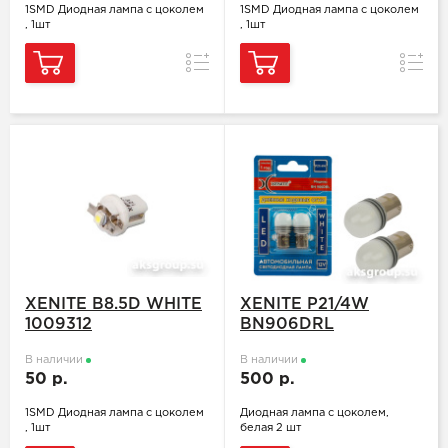
1SMD Диодная лампа с цоколем
1SMD Диодная лампа с цоколем
, 1шт
, 1шт
Сравнение
Сравн
XENITE B8.5D WHITE
XENITE P21/4W
1009312
BN906DRL
В наличии
В наличии
50 р.
500 р.
1SMD Диодная лампа с цоколем
Диодная лампа с цоколем,
, 1шт
белая 2 шт