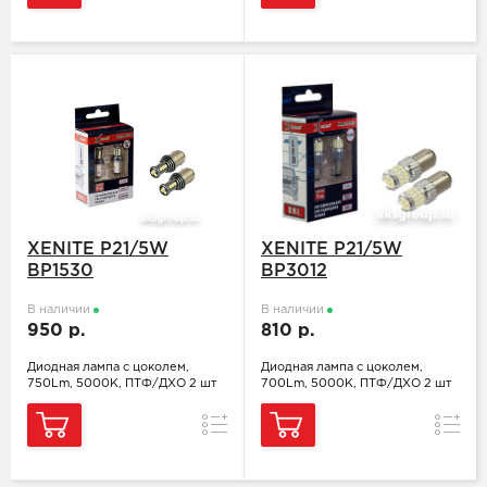
XENITE P21/5W
XENITE P21/5W
BP1530
BP3012
В наличии
В наличии
950 р.
810 р.
Диодная лампа с цоколем,
Диодная лампа с цоколем,
750Lm, 5000K, ПТФ/ДХО 2 шт
700Lm, 5000K, ПТФ/ДХО 2 шт
Сравнение
Сравн