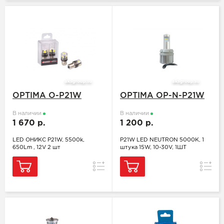
OPTIMA O-P21W
OPTIMA OP-N-P21W
В наличии
В наличии
1 670 р.
1 200 р.
LED ОНИКС P21W, 5500k,
P21W LED NEUTRON 5000K, 1
650Lm , 12V 2 шт
штука 15W, 10-30V, 1ШТ
Сравнение
Сравн