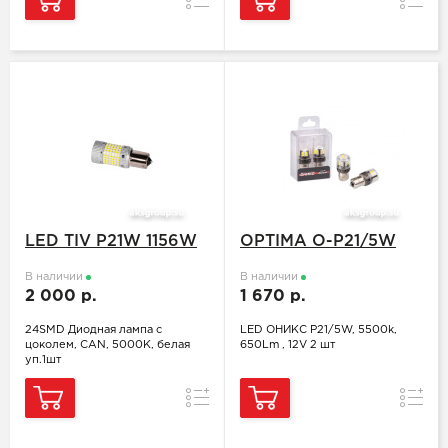
LED TIV P21W 1156W
OPTIMA O-P21/5W
В наличии
В наличии
2 000 р.
1 670 р.
24SMD Диодная лампа с
LED ОНИКС P21/5W, 5500k,
цоколем, CAN, 5000K, белая
650Lm , 12V 2 шт
уп.1шт
Сравнение
Сравн