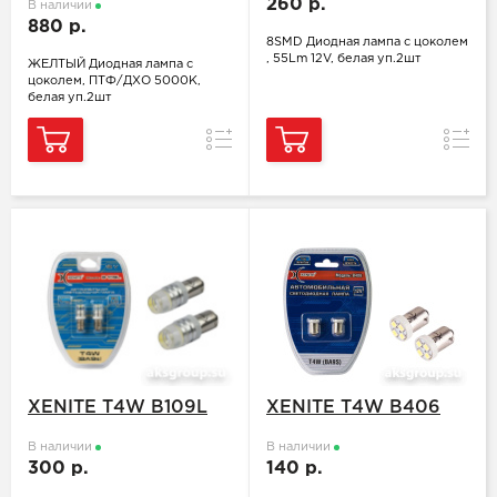
260 р.
В наличии
880 р.
8SMD Диодная лампа с цоколем
, 55Lm 12V, белая уп.2шт
ЖЕЛТЫЙ Диодная лампа с
цоколем, ПТФ/ДХО 5000K,
белая уп.2шт
Сравнение
Сравн
XENITE T4W B109L
XENITE T4W B406
В наличии
В наличии
300 р.
140 р.