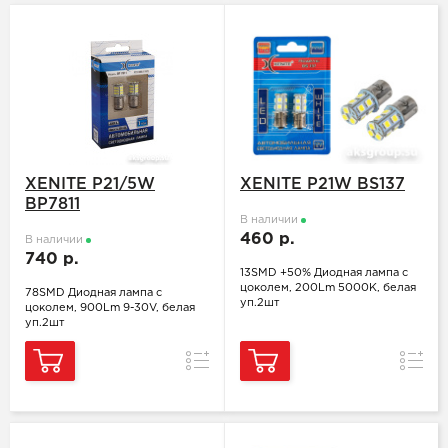
XENITE P21/5W
XENITE P21W BS137
BP7811
В наличии
460 р.
В наличии
740 р.
13SMD +50% Диодная лампа с
цоколем, 200Lm 5000K, белая
78SMD Диодная лампа с
уп.2шт
цоколем, 900Lm 9-30V, белая
уп.2шт
Сравнение
Сравн