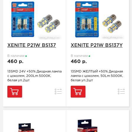
XENITE P21W BS137
XENITE P21W BS137Y
В наличии
В наличии
460 р.
460 р.
13SMD 24V +50% Диодная лампа
13SMD ЖЕЛТЫЙ +50% Диодная
с цоколем, 200Lm 5000K,
лампа с цоколем, 50Lm 5000K,
белая уп.2шт
белая уп.2шт
Сравнение
Сравн