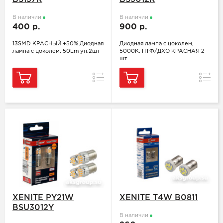
В наличии
В наличии
400 р.
900 р.
13SMD КРАСНЫЙ +50% Диодная
Диодная лампа с цоколем,
лампа с цоколем, 50Lm уп.2шт
5000K, ПТФ/ДХО КРАСНАЯ 2
шт
Сравнение
Сравн
XENITE PY21W
XENITE T4W B0811
BSU3012Y
В наличии