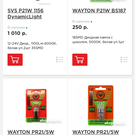
SVS P21W 1156
WAYTON P21W BS187
DynamicLight
В наличии
250 р.
В наличии
1 010 р.
18SMD Диодная лампа с
цоколем, 5000K, белая уп.1шт
12-24V Диод., 1100Lm 6000K,
белая уп.2шт 35SMD
Сравнение
Сравн
WAYTON PR21/5W
WAYTON PR21/5W