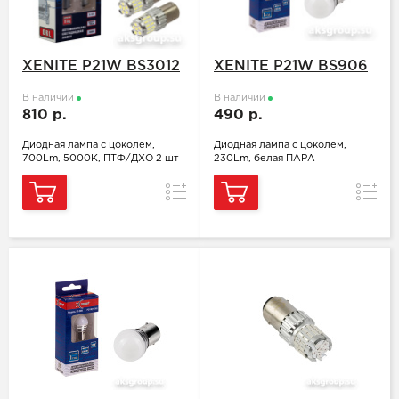
XENITE P21W BS3012
XENITE P21W BS906
В наличии
В наличии
810 р.
490 р.
Диодная лампа с цоколем,
Диодная лампа с цоколем,
700Lm, 5000K, ПТФ/ДХО 2 шт
230Lm, белая ПАРА
Сравнение
Сравн