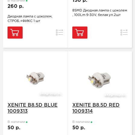
150 р.
В наличии
260 р.
8SMD Диодная лампа с цоколем
, 100Lm 9-30V, белая уп.2шт
Диодная лампа с цоколем,
СТРОБ.+ФИКС 1 шт
Сравнение
Сравн
XENITE B8.5D BLUE
XENITE B8.5D RED
1009313
1009314
В наличии
В наличии
50 р.
50 р.