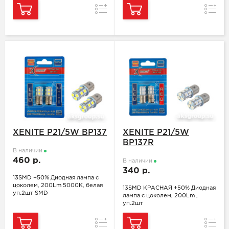
Сравнение
Сравн
XENITE P21/5W BP137
XENITE P21/5W
BP137R
В наличии
460 р.
В наличии
340 р.
13SMD +50% Диодная лампа с
цоколем, 200Lm 5000K, белая
13SMD КРАСНАЯ +50% Диодная
уп.2шт SMD
лампа с цоколем, 200Lm ,
уп.2шт
Сравнение
Сравн