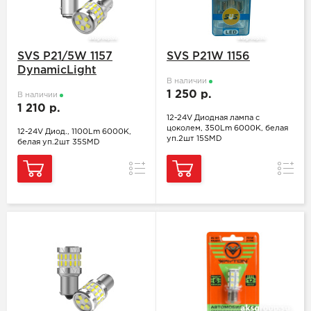
SVS P21/5W 1157
SVS P21W 1156
DynamicLight
В наличии
1 250 р.
В наличии
1 210 р.
12-24V Диодная лампа с
цоколем, 350Lm 6000K, белая
12-24V Диод., 1100Lm 6000K,
уп.2шт 15SMD
белая уп.2шт 35SMD
Сравнение
Сравн