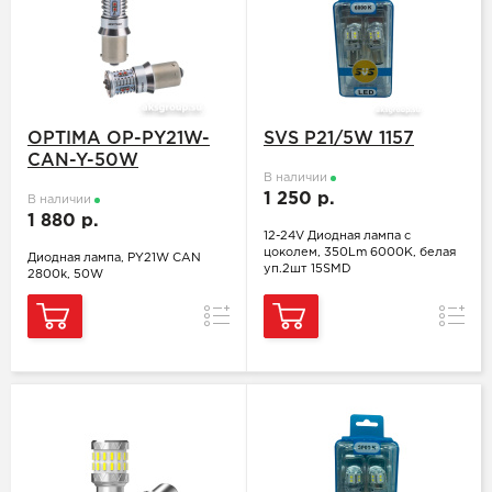
OPTIMA OP-PY21W-
SVS P21/5W 1157
CAN-Y-50W
В наличии
1 250 р.
В наличии
1 880 р.
12-24V Диодная лампа с
цоколем, 350Lm 6000K, белая
Диодная лампа, PY21W CAN
уп.2шт 15SMD
2800k, 50W
Сравнение
Сравн