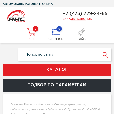
АВТОМОБИЛЬНАЯ ЭЛЕКТРОНИКА
+7 (473) 229-24-65
ЗАКАЗАТЬ ЗВОНОК
0
0
0 р.
Сравнение
Войти
КАТАЛОГ
ПОДБОР ПО ПАРАМЕТРАМ
Главная
-
Каталог
-
Автосвет
-
Светодиодные лампы,
габариты,ходовые огни.
-
Габариты и С/Д лампы
-
С ЦОКОЛЕМ