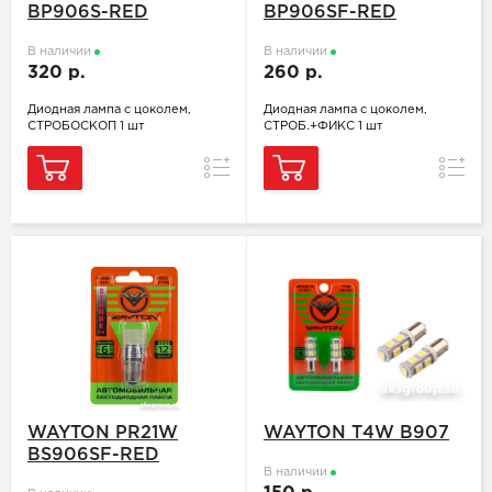
BP906S-RED
BP906SF-RED
В наличии
В наличии
320 р.
260 р.
Диодная лампа с цоколем,
Диодная лампа с цоколем,
СТРОБОСКОП 1 шт
СТРОБ.+ФИКС 1 шт
Сравнение
Сравн
WAYTON PR21W
WAYTON T4W B907
BS906SF-RED
В наличии