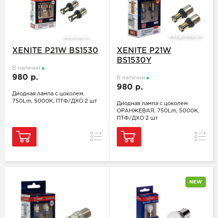
XENITE P21W BS1530
XENITE P21W
BS1530Y
В наличии
980 р.
В наличии
980 р.
Диодная лампа с цоколем,
750Lm, 5000K, ПТФ/ДХО 2 шт
Диодная лампа с цоколем
ОРАНЖЕВАЯ, 750Lm, 5000K,
ПТФ/ДХО 2 шт
Сравнение
Сравн
NEW