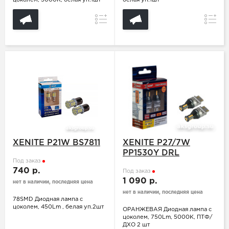
цоколем, 5000K, белая уп.1шт
белая уп.1шт
Сравнение
Сравн
XENITE P21W BS7811
XENITE P27/7W
PP1530Y DRL
Под заказ
740 р.
Под заказ
1 090 р.
нет в наличии, последняя цена
нет в наличии, последняя цена
78SMD Диодная лампа с
цоколем, 450Lm , белая уп.2шт
ОРАНЖЕВАЯ Диодная лампа с
цоколем, 750Lm, 5000K, ПТФ/
ДХО 2 шт