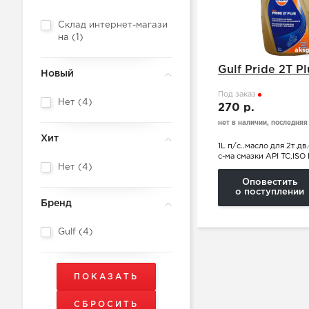
Склад интернет-магази
на (
1
)
Gulf Pride 2T Pl
Новый
Под заказ
Нет (
4
)
270 р.
нет в наличии, последняя
Хит
1L п/с..масло для 2т.дв
с-ма смазки API TC,ISO
Нет (
4
)
Оповестить
о поступлении
Бренд
Gulf (
4
)