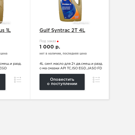
us 1L
Gulf Syntrac 2T 4L
Под заказ
1 000 р.
 цена
нет в наличии, последняя цена
.смеш.и разд.
4L синт.масло для 2т.дв.смеш.и разд.
 EGD
с-ма смазки API TC,ISO EGD,JASO FD
Сравнение
Сравнение
Оповестить
о поступлении