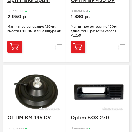
Optim BIG Optim
OPTIM BM-120 DV
В наличии
В наличии
2 950 р.
1 380 р.
Магнитное основание 120мм,
Магнитное основание 120мм
высота 1700мм, длина шнура 4м
для антенн разъёма кабеля
PL259
Сравнение
Сравн
OPTIM BM-145 DV
Optim BOX 270
В наличии
В наличии