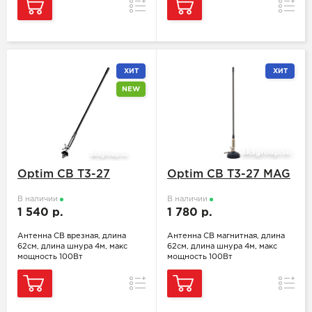
Сравнение
Сравн
ХИТ
ХИТ
NEW
Optim CB T3-27
Optim CB T3-27 MAG
В наличии
В наличии
1 540 р.
1 780 р.
Антенна СВ врезная, длина
Антенна СВ магнитная, длина
62см, длина шнура 4м, макс
62см, длина шнура 4м, макс
мощность 100Вт
мощность 100Вт
Сравнение
Сравн