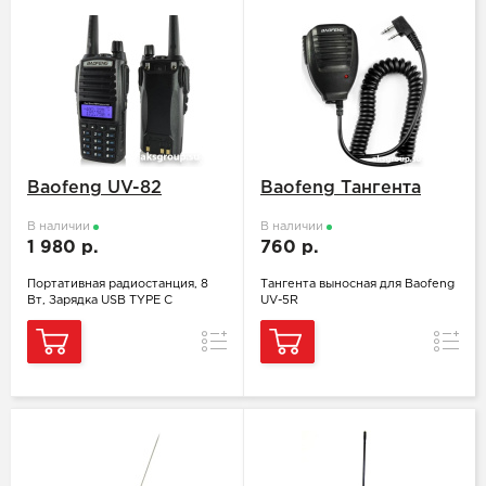
Baofeng UV-82
Baofeng Тангента
В наличии
В наличии
1 980 р.
760 р.
Портативная радиостанция, 8
Тангента выносная для Baofeng
Вт, Зарядка USB TYPE C
UV-5R
Сравнение
Сравн