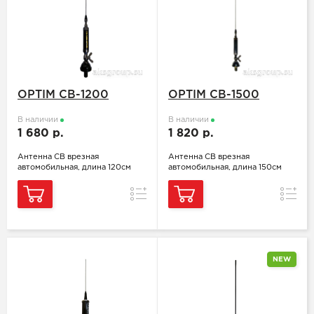
OPTIM CB-1200
OPTIM CB-1500
В наличии
В наличии
1 680 р.
1 820 р.
Антенна СВ врезная
Антенна СВ врезная
автомобильная, длина 120см
автомобильная, длина 150см
Сравнение
Сравн
NEW