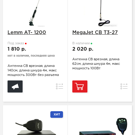
Lemm AT- 1200
MegaJet CB T3-27
Под заказ
В наличии
1 810 р.
2 020 р.
нет в наличии, последняя цена
Антенна СВ врезная, длина
62см, длина шнура 4м, макс
Антенна СВ врезная, длина
мощность 100Вт
140см, длина шнура 4м, макс
мощность 300Вт без разъема
Сравнение
Сравн
ХИТ