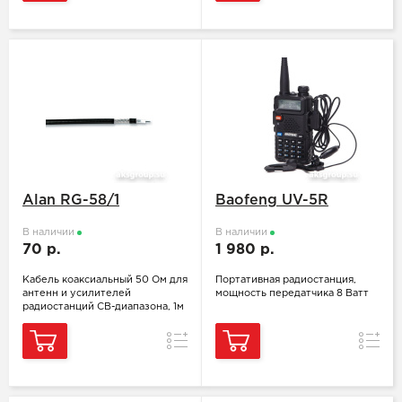
Alan RG-58/1
Baofeng UV-5R
В наличии
В наличии
70 р.
1 980 р.
Кабель коаксиальный 50 Ом для
Портативная радиостанция,
антенн и усилителей
мощность передатчика 8 Ватт
радиостанций CB-диапазона, 1м
Сравнение
Сравн