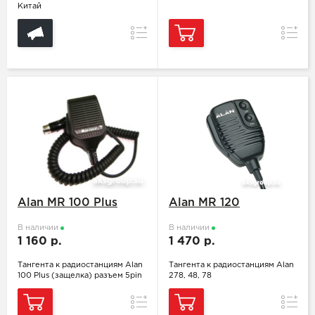
Китай
Сравнение
Сравн
Alan MR 100 Plus
Alan MR 120
В наличии
В наличии
1 160 р.
1 470 р.
Тангента к радиостанциям Alan
Тангента к радиостанциям Alan
100 Plus (защелка) разъем 5pin
278, 48, 78
Сравнение
Сравн