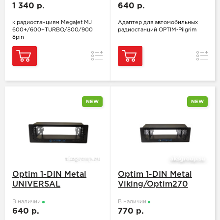
1 340 р.
640 р.
к радиостанциям Megajet MJ
Адаптер для автомобильных
600+/600+TURBO/800/900
радиостанций OPTIM-Pilgrim
8pin
Сравнение
Сравн
NEW
NEW
Optim 1-DIN Metal
Optim 1-DIN Metal
UNIVERSAL
Viking/Optim270
В наличии
В наличии
640 р.
770 р.