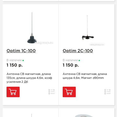
Optim 1C-100
Optim 2C-100
В наличии
В наличии
1 150 р.
1 150 р.
Антенна СВ магнитная, длина
Антенна СВ магнитная, длина
135см, длина шнура 4,6м, коэф
шнура 4,6м, Магнит d90mm
усиления 2 Дб
Сравнение
Сравн