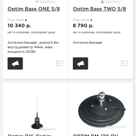
Optim Base ONE 5/8
Optim Base TWO 5/8
Под заказ
Под заказ
10 340 р.
8 790 р.
нет в наличии, последняя цена
нет в наличии, последняя цена
Антенна базовая , длина 6,8м,
Антенна базовая
внутр.диаметр 44мм, макс
мощность 100Вт
Сравнение
Сравн