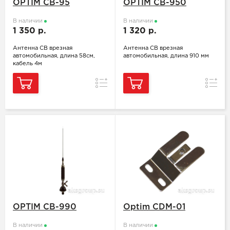
OPTIM CB-95
OPTIM CB-950
В наличии
В наличии
1 350 р.
1 320 р.
Антенна СВ врезная
Антенна СВ врезная
автомобильная, длина 58см,
автомобильная, длина 910 мм
кабель 4м
Сравнение
Сравн
OPTIM CB-990
Optim CDM-01
В наличии
В наличии