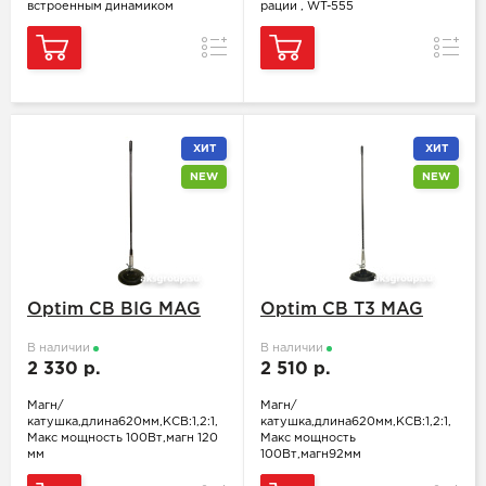
встроенным динамиком
рации , WT-555
Сравнение
Сравн
ХИТ
ХИТ
NEW
NEW
Optim CB BIG MAG
Optim CB T3 MAG
В наличии
В наличии
2 330 р.
2 510 р.
Магн/
Магн/
катушка,длина620мм,КСВ:1,2:1,
катушка,длина620мм,КСВ:1,2:1,
Макс мощность 100Вт,магн 120
Макс мощность
мм
100Вт,магн92мм