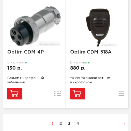
Optim CDM-4P
Optim CDM-518A
В наличии
В наличии
130 р.
880 р.
Разъем микрофонный
тангента с электретным
кабельный
микрофоном
Сравнение
Сравн
1
2
3
4