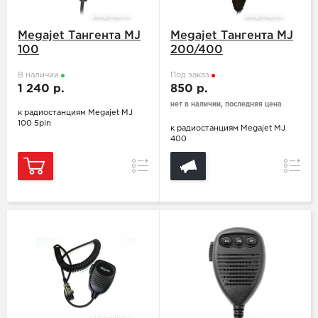
Megajet Тангента MJ
Megajet Тангента MJ
100
200/400
В наличии
Под заказ
1 240 р.
850 р.
нет в наличии, последняя цена
к радиостанциям Megajet MJ
100 5pin
к радиостанциям Megajet MJ
400
Сравнение
Сравн