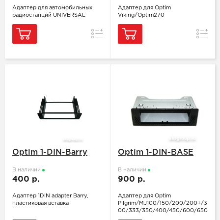
Адаптер для автомобильных
Адаптер для Optim
радиостанций UNIVERSAL
Viking/Optim270
Сравнение
Сравн
Optim 1-DIN-Barry
Optim 1-DIN-BASE
В наличии
В наличии
400 р.
900 р.
Адаптер 1DIN adapter Barry,
Адаптер для Optim
пластиковая вставка
Pilgrim/MJ100/150/200/200+/3
00/333/350/400/450/600/650