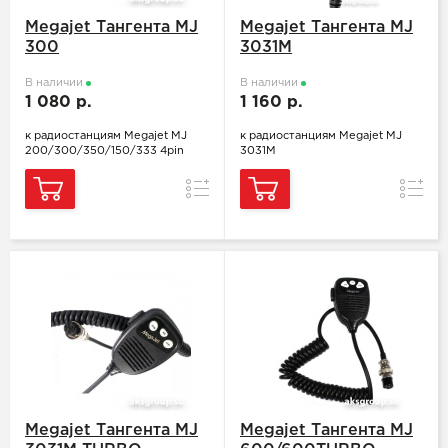
Megajet Тангента MJ
Megajet Тангента MJ
300
3031M
В наличии
В наличии
1 080 р.
1 160 р.
к радиостанциям Megajet MJ
к радиостанциям Megajet MJ
200/300/350/150/333 4pin
3031M
Сравнение
Сравн
Megajet Тангента MJ
Megajet Тангента MJ