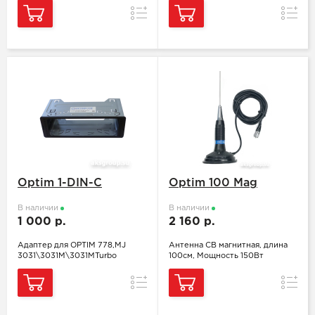
Сравнение
Сравн
Optim 1-DIN-C
Optim 100 Mag
В наличии
В наличии
1 000 р.
2 160 р.
Адаптер для OPTIM 778,MJ
Антенна СВ магнитная, длина
3031\3031M\3031MTurbo
100см, Мощность 150Вт
Сравнение
Сравн