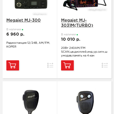
Megajet MJ-300
Megajet MJ-
3031M(TURBO)
В наличии
6 960 р.
В наличии
10 010 р.
Радиостанция 12/24В, AM/FM,
КОРЕЯ
20Вт 240AM/FM
SCAN,цв.дисплей,инд.ур.сигн,ш
умодав,память на 4 кан
Сравнение
Сравн