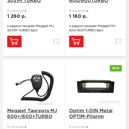
3031M TURBO
600/600TURBO
В наличии
В наличии
1 260 р.
1 160 р.
к радиостанциям Megajet MJ
к радиостанциям Megajet MJ
3031M TURBO 6pin
600/600TURBO 6pin
Сравнение
Сравн
NEW
Megajet Тангента MJ
Optim 1-DIN Metal
600+/600+TURBO
OPTIM-Pilgrim
В наличии
В наличии