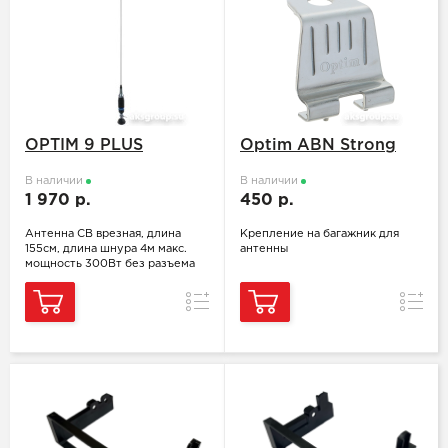
OPTIM 9 PLUS
Optim ABN Strong
В наличии
В наличии
1 970 р.
450 р.
Антенна СВ врезная, длина
Крепление на багажник для
155см, длина шнура 4м макс.
антенны
мощность 300Вт без разъема
Сравнение
Сравн