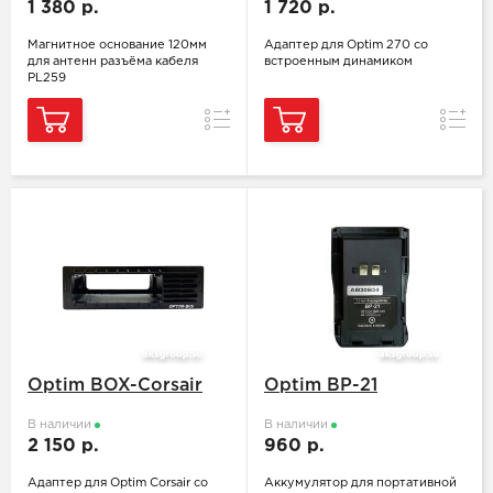
1 380 р.
1 720 р.
Магнитное основание 120мм
Адаптер для Optim 270 со
для антенн разъёма кабеля
встроенным динамиком
PL259
Сравнение
Сравн
Optim BOX-Corsair
Optim BP-21
В наличии
В наличии
2 150 р.
960 р.
Адаптер для Optim Corsair со
Аккумулятор для портативной