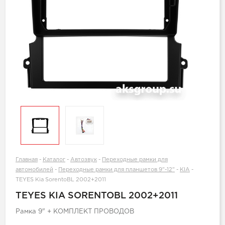
Главная
-
Каталог
-
Автозвук
-
Переходные рамки для
автомобилей
-
Переходные рамки для планшетов 9"-12"
-
KIA
-
TEYES Kia SorentoBL 2002+2011
TEYES KIA SORENTOBL 2002+2011
Рамка 9" + КОМПЛЕКТ ПРОВОДОВ