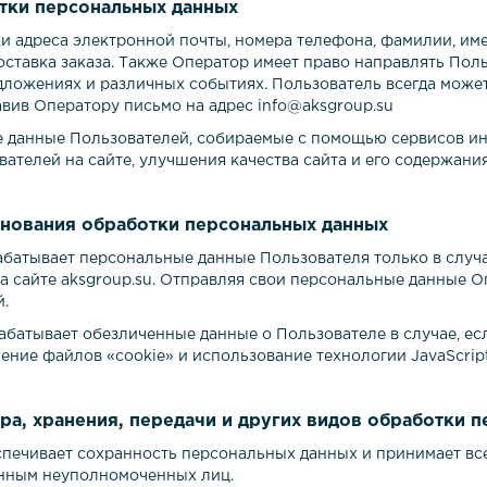
отки персональных данных
ки адреса электронной почты, номера телефона, фамилии, име
доставка заказа. Также Оператор имеет право направлять Пол
ложениях и различных событиях. Пользователь всегда може
вив Оператору письмо на адрес info@
aksgro
up
.
su
е данные Пользователей, собираемые с помощью сервисов ин
ателей на сайте, улучшения качества сайта и его содержания
снования обработки персональных данных
рабатывает персональные данные Пользователя только в случ
а сайте
aksgro
up
.
su
. Отправляя свои персональные данные О
.
рабатывает обезличенные данные о Пользователе в случае, ес
ение файлов «cookie» и использование технологии JavaScript
ра, хранения, передачи и других видов обработки 
еспечивает сохранность персональных данных и принимает в
нным неуполномоченных лиц.