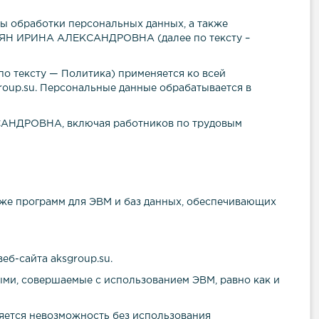
пы обработки персональных данных, а также
ЬЯН ИРИНА АЛЕКСАНДРОВНА
(далее по тексту –
по тексту — Политика) применяется ко всей
ro
up
.
su
. Персональные данные обрабатывается в
САНДРОВНА
, включая работников по трудовым
акже программ для ЭВМ и баз данных, обеспечивающих
веб-сайта
aksgro
up
.
su
.
ыми, совершаемые с использованием ЭВМ, равно как и
ляется невозможность без использования