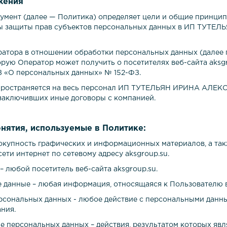
жения
окумент (далее — Политика) определяет цели и общие принци
ы защиты прав субъектов персональных данных в
ИП ТУТЕЛ
ератора в отношении обработки персональных данных (далее 
рую Оператор может получить о посетителях веб-сайта
aksg
З «О персональных данных» № 152-ФЗ.
спространяется на весь персонал
ИП ТУТЕЛЬЯН ИРИНА АЛЕК
 заключивших иные договоры с компанией.
нятия, используемые в Политике:
совокупность графических и информационных материалов, а т
 сети интернет по сетевому адресу
aksgro
up
.
su
.
ь – любой посетитель веб-сайта
aksgro
up
.
su
.
е данные – любая информация, относящаяся к Пользователю 
ерсональных данных - любое действие с персональными данн
ания.
ие персональных данных – действия, результатом которых яв