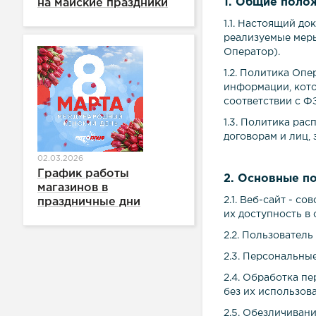
1. Общие поло
на майские праздники
1.1. Настоящий д
реализуемые мер
Оператор).
1.2. Политика Оп
информации, кото
соответствии с Ф
1.3. Политика ра
договорам и лиц,
02.03.2026
График работы
2. Основные по
магазинов в
2.1. Веб-сайт - 
праздничные дни
их доступность в
2.2. Пользовател
2.3. Персональны
2.4. Обработка п
без их использов
2.5. Обезличиван