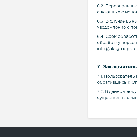
6.2. Персональны
связанных с испо
6.3. В случае вы
уведомление с по
6.4. Срок обрабо
обработку персон
info@
aksgro
up
.
su
.
7. Заключител
7.1. Пользовател
обратившись к О
7.2. В данном до
существенных из