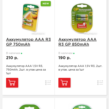
NEW
Аккумулятор ААA R3
Аккумулятор ААA
GP 750mAh
R3 GP 850mAh
В наличии
В наличии
210 р.
190 р.
Аккумулятор ААA 1,5V R3,
Аккумулятор ААA 1,5V R3, 2шт.
750mAh, 2шт. в упак цена за
в упак. цена за 1шт
1шт
Сравнение
Сравн