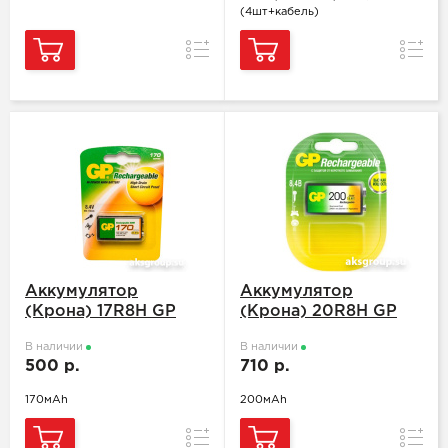
(4шт+кабель)
Сравнение
Сравн
Аккумулятор
Аккумулятор
(Крона) 17R8H GP
(Крона) 20R8H GP
В наличии
В наличии
500 р.
710 р.
170мАh
200мАh
Сравнение
Сравн