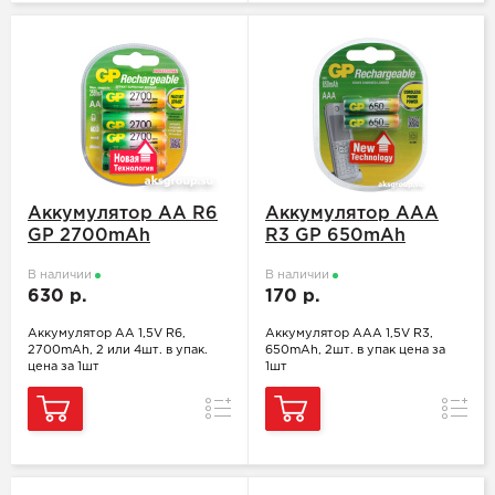
Аккумулятор АА R6
Аккумулятор ААA
GP 2700mAh
R3 GP 650mAh
В наличии
В наличии
630 р.
170 р.
Аккумулятор АА 1,5V R6,
Аккумулятор ААA 1,5V R3,
2700mAh, 2 или 4шт. в упак.
650mAh, 2шт. в упак цена за
цена за 1шт
1шт
Сравнение
Сравн