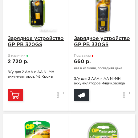
Зарядное устройство
Зарядное устройство
GP PB 320GS
GP PB 330GS
В наличии
Под заказ
2 720 р.
660 р.
нет в наличии, последняя цена
З/у для 2 AAA и АА Ni-MH
аккумуляторов, 1-2 Кроны
З/у для 2 AAA и АА Ni-MH
аккумуляторов Индик.заряда
Сравнение
Сравн