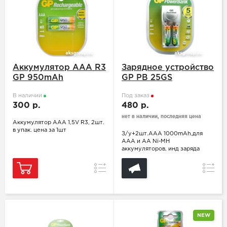
Аккумулятор ААA R3
Зарядное устройство
GP 950mAh
GP PB 25GS
В наличии
Под заказ
300 р.
480 р.
нет в наличии, последняя цена
Аккумулятор ААA 1,5V R3, 2шт.
в упак. цена за 1шт
З/у+2шт.ААА 1000mAh,для
ААА и АА Ni-MH
аккумуляторов, инд заряда
Сравнение
Сравн
NEW