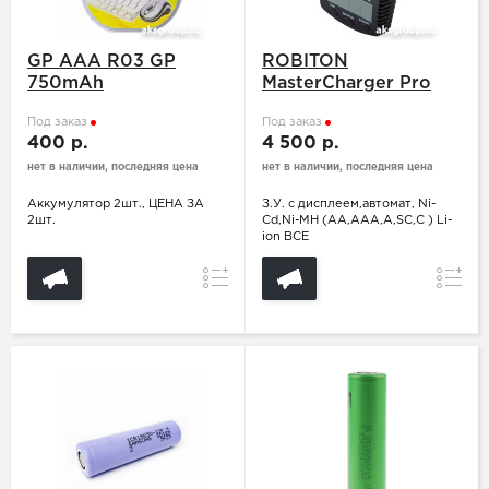
GP ААA R03 GP
ROBITON
750mAh
MasterCharger Pro
Под заказ
Под заказ
400 р.
4 500 р.
нет в наличии, последняя цена
нет в наличии, последняя цена
Аккумулятор 2шт., ЦЕНА ЗА
З.У. с дисплеем,автомат, Ni-
2шт.
Cd,Ni-MH (AA,AAA,A,SC,C ) Li-
ion ВСЕ
Сравнение
Сравн