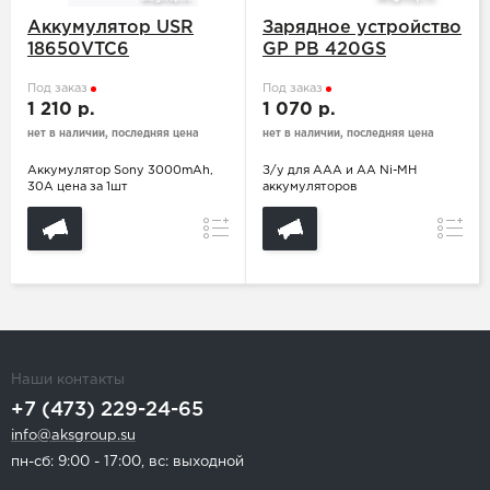
Аккумулятор USR
Зарядное устройство
18650VTC6
GP PB 420GS
Под заказ
Под заказ
1 210 р.
1 070 р.
нет в наличии, последняя цена
нет в наличии, последняя цена
Аккумулятор Sony 3000mAh,
З/у для AAA и АА Ni-MH
30A цена за 1шт
аккумуляторов
Сравнение
Сравн
Наши контакты
+7 (473) 229-24-65
info@aksgroup.su
пн-сб: 9:00 - 17:00, вс: выходной