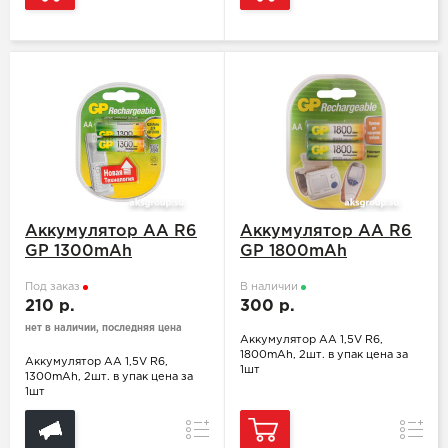
Аккумулятор АА R6
Аккумулятор АА R6
GP 1300mAh
GP 1800mAh
Под заказ
В наличии
210 р.
300 р.
нет в наличии, последняя цена
Аккумулятор АА 1,5V R6,
1800mAh, 2шт. в упак цена за
Аккумулятор АА 1,5V R6,
1шт
1300mAh, 2шт. в упак цена за
1шт
Сравнение
Сравн