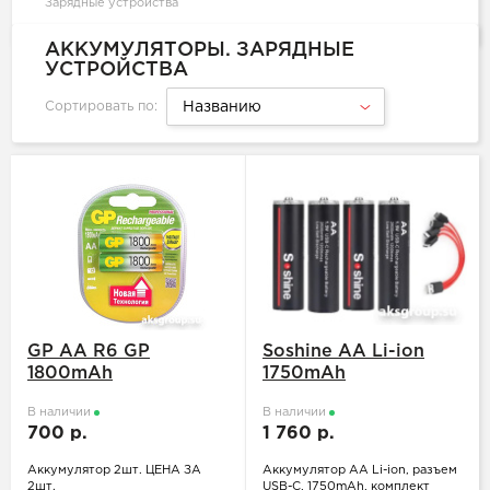
Зарядные устройства
АККУМУЛЯТОРЫ. ЗАРЯДНЫЕ
УСТРОЙСТВА
Сортировать по:
Названию
GP АА R6 GP
Soshine АА Li-ion
1800mAh
1750mAh
В наличии
В наличии
700 р.
1 760 р.
Аккумулятор 2шт. ЦЕНА ЗА
Аккумулятор АА Li-ion, разъем
2шт.
USB-C, 1750mAh, комплект