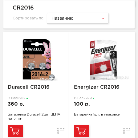
CR2016
Сортировать по:
Названию
Duracell CR2016
Energizer CR2016
В наличии
В наличии
360 р.
100 р.
Батарейка Duracell 2шт. ЦЕНА
Батарейка 1шт. в упаковке
ЗА 2 шт.
Сравнение
Сравн