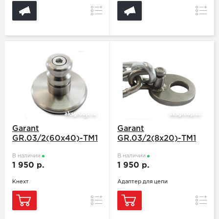
Сравнение
Сравн
Garant
Garant
GR.03/2(60х40)-ТМ1
GR.03/2(8х20)-ТМ1
В наличии
В наличии
1 950 р.
1 950 р.
Кнехт
Адаптер для цепи
Сравнение
Сравн