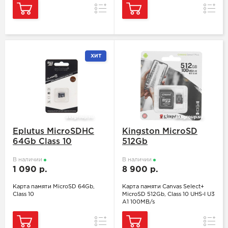
Сравнение
Сравн
ХИТ
Eplutus MicroSDHC
Kingston MicroSD
64Gb Class 10
512Gb
В наличии
В наличии
1 090 р.
8 900 р.
Карта памяти MicroSD 64Gb,
Карта памяти Canvas Select+
Class 10
MicroSD 512Gb, Class 10 UHS-I U3
A1 100MB/s
Сравнение
Сравн