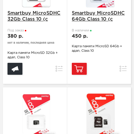
Smartbuy MicroSDHC
Smartbuy MicroSDHC
32Gb Class 10 (с
64Gb Class 10 (с
адаптером SD)
адаптером SD)
Под заказ
В наличии
380 р.
450 р.
нет в наличии, последняя цена
Карта памяти MicroSD 64Gb +
адап, Class 10
Карта памяти MicroSD 32Gb +
адап, Class 10
Сравнение
Сравн