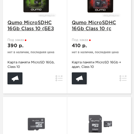
Qumo MicroSDHC
Qumo MicroSDHC
16Gb Class 10 (БЕЗ
16Gb Class 10 (с
АДАПТЕРА SD)
адаптером SD)
Под заказ
Под заказ
390 р.
410 р.
нет в наличии, последняя цена
нет в наличии, последняя цена
Карта памяти MicroSD 16Gb,
Карта памяти MicroSD 16Gb +
Class 10
адап, Class 10
Сравнение
Сравн