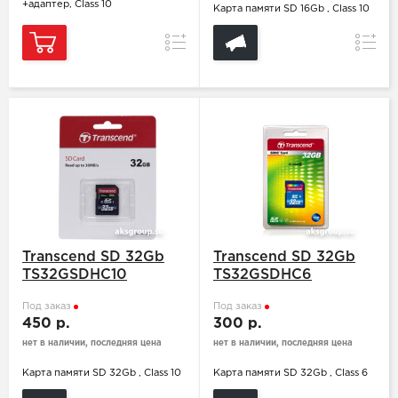
+адаптер, Class 10
Карта памяти SD 16Gb , Class 10
Сравнение
Сравн
Transcend SD 32Gb
Transcend SD 32Gb
TS32GSDHC10
TS32GSDHC6
Под заказ
Под заказ
450 р.
300 р.
нет в наличии, последняя цена
нет в наличии, последняя цена
Карта памяти SD 32Gb , Class 10
Карта памяти SD 32Gb , Class 6