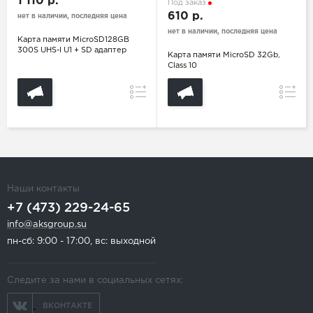
1 110 р.
Под заказ
610 р.
нет в наличии, последняя цена
нет в наличии, последняя цена
Карта памяти MicroSD128GB
300S UHS-I U1 + SD адаптер
Карта памяти MicroSD 32Gb,
Class 10
Сравнение
Сравн
Наши контакты
+7 (473) 229-24-65
info@aksgroup.su
пн-сб: 9:00 - 17:00, вс: выходной
Следите за нами в социальных сетях:
ВКОНТАКТЕ