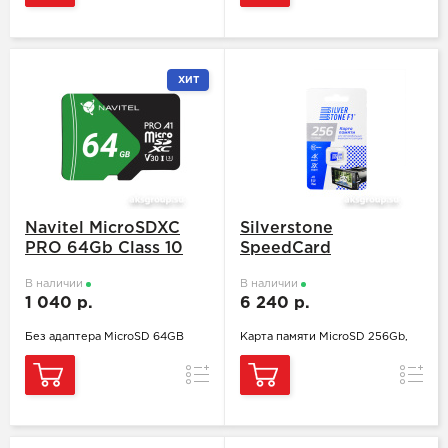
ХИТ
Navitel MicroSDXC
Silverstone
PRO 64Gb Class 10
SpeedCard
В наличии
В наличии
1 040 р.
6 240 р.
Без адаптера MicroSD 64GB
Карта памяти MicroSD 256Gb,
Сравнение
Сравн