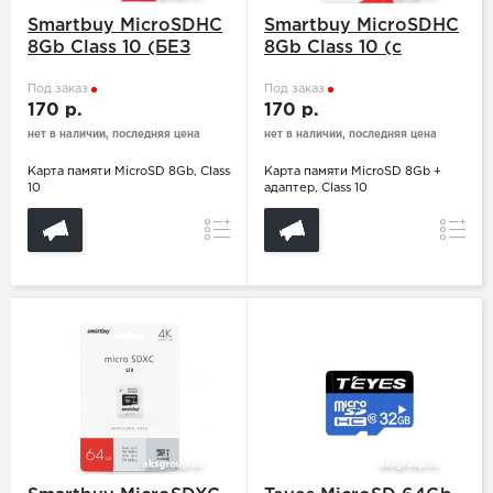
Smartbuy MicroSDHC
Smartbuy MicroSDHC
8Gb Class 10 (БЕЗ
8Gb Class 10 (с
адаптера SD)
адаптером SD)
Под заказ
Под заказ
170 р.
170 р.
нет в наличии, последняя цена
нет в наличии, последняя цена
Карта памяти MicroSD 8Gb, Class
Карта памяти MicroSD 8Gb +
10
адаптер, Class 10
Сравнение
Сравн