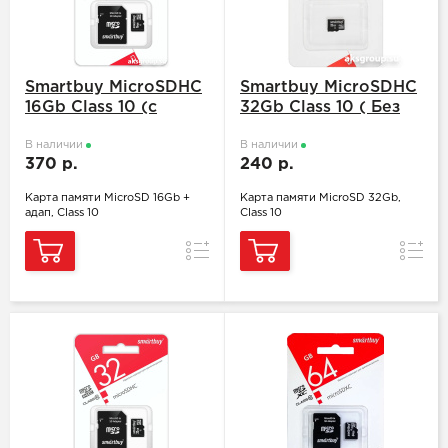
Smartbuy MicroSDHC
Smartbuy MicroSDHC
16Gb Class 10 (с
32Gb Class 10 ( Без
адаптером SD)
адаптера SD)
В наличии
В наличии
370 р.
240 р.
Карта памяти MicroSD 16Gb +
Карта памяти MicroSD 32Gb,
адап, Class 10
Class 10
Сравнение
Сравн