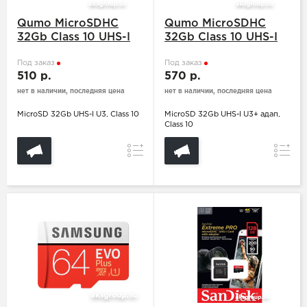
Qumo MicroSDHC
Qumo MicroSDHC
32Gb Class 10 UHS-I
32Gb Class 10 UHS-I
U3 (БЕЗ АДАПТЕРА
U3 (с адапт. SD)
SD
Под заказ
Под заказ
510 р.
570 р.
нет в наличии, последняя цена
нет в наличии, последняя цена
MicroSD 32Gb UHS-I U3, Class 10
MicroSD 32Gb UHS-I U3+ адап,
Class 10
Сравнение
Сравн