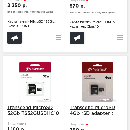
Под заказ
Под заказ
2 250 р.
570 р.
нет в наличии, последняя цена
нет в наличии, последняя цена
Карта памяти MicroSD 128Gb,
Карта памяти MicroSD 16Gb
Class 10 UHS-I
+адаптер, Class 10
Сравнение
Сравн
Transcend MicroSD
Transcend MicroSD
32Gb TS32GUSDHC10
4Gb (SD adapter )
TS4GUSDHC10
В наличии
Под заказ
1 180 р.