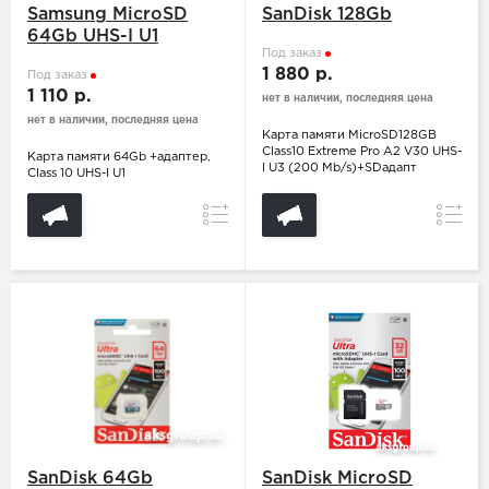
Samsung MicroSD
SanDisk 128Gb
64Gb UHS-I U1
Под заказ
1 880 р.
Под заказ
1 110 р.
нет в наличии, последняя цена
нет в наличии, последняя цена
Карта памяти MicroSD128GB
Class10 Extreme Pro A2 V30 UHS-
Карта памяти 64Gb +адаптер,
I U3 (200 Mb/s)+SDадапт
Class 10 UHS-I U1
Сравнение
Сравн
SanDisk 64Gb
SanDisk MicroSD