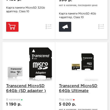
390 р.
нет в наличии, последняя цена
Карта памяти MicroSD 32Gb
адаптер, Class 10
Карта памяти MicroSD 4Gb
+адаптер, Class 10
Сравнение
Сравн
Transcend MicroSD
Transcend MicroSD
64Gb (SD adapter )
64Gb Ultimate
В наличии
Под заказ
1 190 р.
5 020 р.
нет в наличии, последняя цена