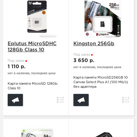
Eplutus MicroSDHC
Kingston 256Gb
128Gb Class 10
Под заказ
3 650 р.
Под заказ
1 110 р.
нет в наличии, последняя цена
нет в наличии, последняя цена
Карта памяти MicroSD256GB 10
Canvas Select Plus A1 (100 Mb/s)
Карта памяти MicroSD 128Gb,
без адаптера
Class 10
Сравнение
Сравн