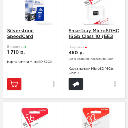
Silverstone
Smartbuy MicroSDHC
SpeedCard
16Gb Class 10 (БЕЗ
АДАПТЕРА SD)
В наличии
Под заказ
1 710 р.
450 р.
нет в наличии, последняя цена
Карта памяти MicroSD 32Gb,
Карта памяти MicroSD 16Gb,
Class 10
Сравнение
Сравн