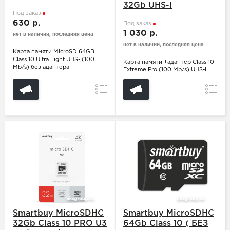
32Gb UHS-I
Под заказ
630 р.
Под заказ
1 030 р.
нет в наличии, последняя цена
нет в наличии, последняя цена
Карта памяти MicroSD 64GB
Class 10 Ultra Light UHS-I(100
Карта памяти +адаптер Class 10
Mb/s) без адаптера
Extreme Pro (100 Mb/s) UHS-I
Сравнение
Сравн
Smartbuy MicroSDHC
Smartbuy MicroSDHC
32Gb Class 10 PRO U3
64Gb Class 10 ( БЕЗ