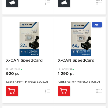
Сравнение
Сравн
ХИТ
X-CAN SpeedCard
X-CAN SpeedCard
В наличии
В наличии
920 р.
1 290 р.
Карта памяти MicroSD 32Gb,U3
Карта памяти MicroSD 64Gb,U3
Сравнение
Сравн