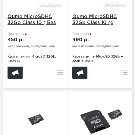
Qumo MicroSDHC
Qumo MicroSDHC
32Gb Class 10 ( Без
32Gb Class 10 (с
адаптера SD)
адаптером SD)
Под заказ
Под заказ
450 р.
490 р.
нет в наличии, последняя цена
нет в наличии, последняя цена
Карта памяти MicroSD 32Gb,
Карта памяти MicroSD 32Gb +
Class 10
адап, Class 10
Сравнение
Сравн