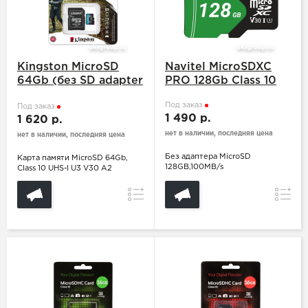
Kingston MicroSD
Navitel MicroSDXC
64Gb (без SD adapter
PRO 128Gb Class 10
)
Под заказ
Под заказ
1 490 р.
1 620 р.
нет в наличии, последняя цена
нет в наличии, последняя цена
Без адаптера MicroSD
Карта памяти MicroSD 64Gb,
128GB,100MB/s
Class 10 UHS-I U3 V30 A2
Сравнение
Сравн