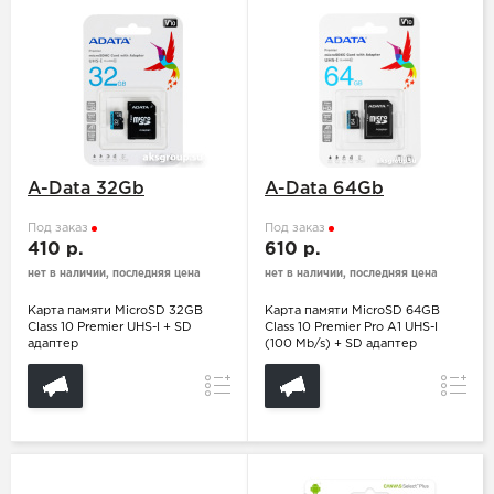
A-Data 32Gb
A-Data 64Gb
Под заказ
Под заказ
410 р.
610 р.
нет в наличии, последняя цена
нет в наличии, последняя цена
Карта памяти MicroSD 32GB
Карта памяти MicroSD 64GB
Class 10 Premier UHS-I + SD
Class 10 Premier Pro A1 UHS-I
адаптер
(100 Mb/s) + SD адаптер
Сравнение
Сравн