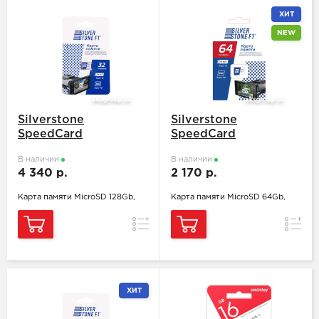
ХИТ
NEW
Silverstone
Silverstone
SpeedCard
SpeedCard
В наличии
В наличии
4 340 р.
2 170 р.
Карта памяти MicroSD 128Gb,
Карта памяти MicroSD 64Gb,
Сравнение
Сравн
ХИТ