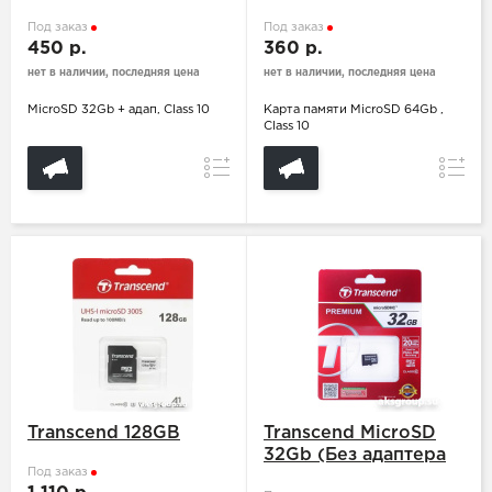
90/70 MB/s (с адапт.
адаптера SD)
SD)
Под заказ
Под заказ
450 р.
360 р.
нет в наличии, последняя цена
нет в наличии, последняя цена
MicroSD 32Gb + адап, Class 10
Карта памяти MicroSD 64Gb ,
Class 10
Сравнение
Сравн
Transcend 128GB
Transcend MicroSD
32Gb (Без адаптера
Под заказ
SD) TS32GUSDHC10