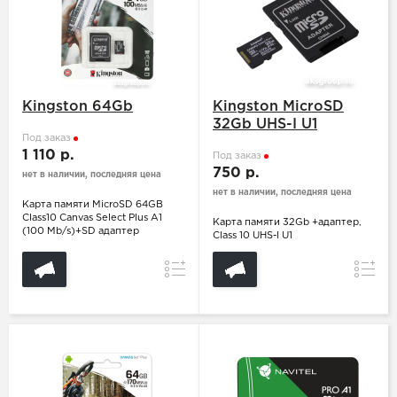
Kingston 64Gb
Kingston MicroSD
32Gb UHS-I U1
Под заказ
1 110 р.
Под заказ
750 р.
нет в наличии, последняя цена
нет в наличии, последняя цена
Карта памяти MicroSD 64GB
Class10 Canvas Select Plus A1
Карта памяти 32Gb +адаптер,
(100 Mb/s)+SD адаптер
Class 10 UHS-I U1
Сравнение
Сравн