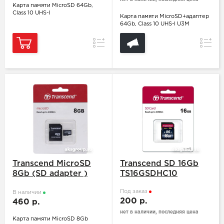
Карта памяти MicroSD 64Gb,
Class 10 UHS-I
Карта памяти MicroSD+адаптер
64Gb, Class 10 UHS-I U3M
Сравнение
Сравн
Transcend MicroSD
Transcend SD 16Gb
8Gb (SD adapter )
TS16GSDHC10
TS8GUSDHC10
Под заказ
В наличии
200 р.
460 р.
нет в наличии, последняя цена
Карта памяти MicroSD 8Gb