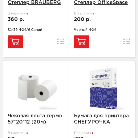
Степлер BRAUBERG
Степлер OfficeSpace
В наличии
В наличии
360 р.
200 р.
SX-39 №24/6 Синий
Черный №24
Сравнение
Сравн
Чековая лента термо
Бумага для принтера
57*20*12 (20м)
СНЕГУРОЧКА
В наличии
Под заказ