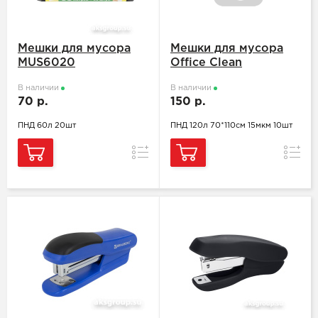
Мешки для мусора
Мешки для мусора
MUS6020
Office Clean
В наличии
В наличии
70 р.
150 р.
ПНД 60л 20шт
ПНД 120л 70*110см 15мкм 10шт
Сравнение
Сравн