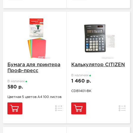
Бумага для принтера
Калькулятор CITIZEN
Проф-пресс
В наличии
1 460 р.
В наличии
580 р.
CDB1401-BK
Цветная 5 цветов А4 100 листов
Сравнение
Сравн