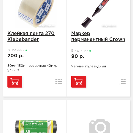
Клейкая лента 270
Маркер
Klebebander
перманентный Crown
" Multi Marker "
В наличии
В наличии
200 р.
90 р.
50мм 150м прозрачная 40мкр
Черный пулевидный
уп.6шт.
Сравнение
Сравн