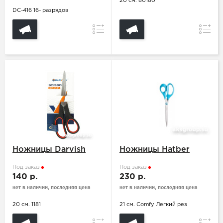
20 см. 80180
DC-416 16- разрядов
Сравнение
Сравн
Ножницы Darvish
Ножницы Hatber
Под заказ
Под заказ
140 р.
230 р.
нет в наличии, последняя цена
нет в наличии, последняя цена
20 см. 1181
21 см. Comfy Легкий рез