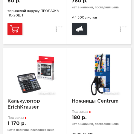
60 р.
780 р.
нет в наличии, последняя цена
термослой наружу ПРОДАЖА
ПО 20ШТ.
А4 500 листов
Сравнение
Сравн
Калькулятор
Ножницы Centrum
ErichKrauser
Под заказ
180 р.
Под заказ
1 170 р.
нет в наличии, последняя цена
нет в наличии, последняя цена