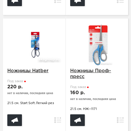
Сравнение
Сравн
Ножницы Hatber
Ножницы Проф-
пресс
Под заказ
220 р.
Под заказ
160 р.
нет в наличии, последняя цена
нет в наличии, последняя цена
21.5 см. Start Soft Легкий рез
21.5 см. НЖ--1171
Сравнение
Сравн