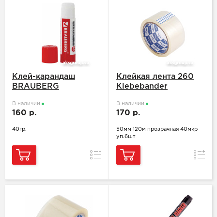
Клей-карандаш
Клейкая лента 260
BRAUBERG
Klebebander
В наличии
В наличии
160 р.
170 р.
40гр.
50мм 120м прозрачная 40мкр
уп.6шт
Сравнение
Сравн