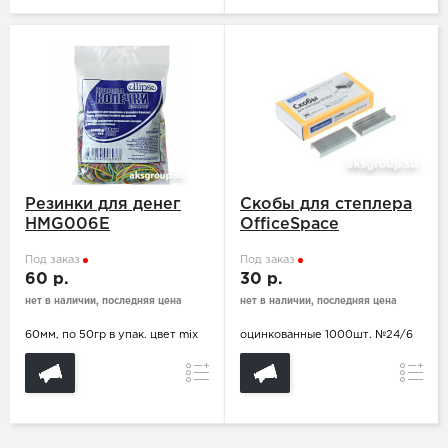
Резинки для денег
Скобы для степлера
HMG006E
OfficeSpace
Под заказ
Под заказ
60 р.
30 р.
нет в наличии, последняя цена
нет в наличии, последняя цена
60мм, по 50гр в упак. цвет mix
оцинкованные 1000шт. №24/6
Сравнение
Сравн