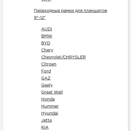
Переходные рамки для планшетов
9"-12"
AUDI
BMW
BYD
Chery
Chevrolet/CHRYSLER
Citroen
Ford
GAZ
Geely
Great Wall
Honda
Hummer
Hyundai
Jetta
KIA