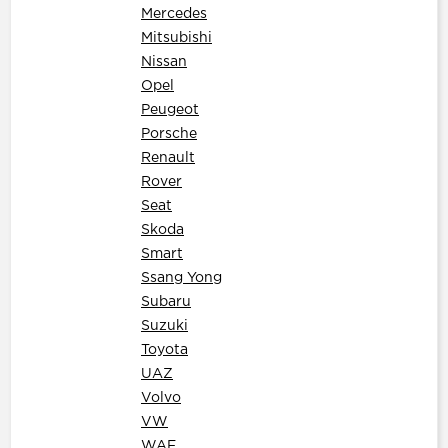
Mercedes
Mitsubishi
Nissan
Opel
Peugeot
Porsche
Renault
Rover
Seat
Skoda
Smart
Ssang Yong
Subaru
Suzuki
Toyota
UAZ
Volvo
VW
WAF