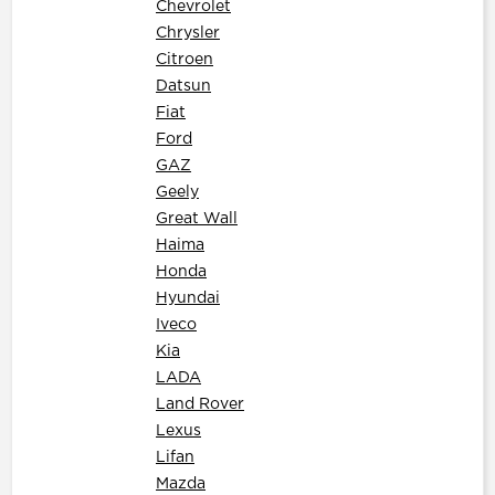
Chevrolet
Chrysler
Citroen
Datsun
Fiat
Ford
GAZ
Geely
Great Wall
Haima
Honda
Hyundai
Iveco
Kia
LADA
Land Rover
Lexus
Lifan
Mazda