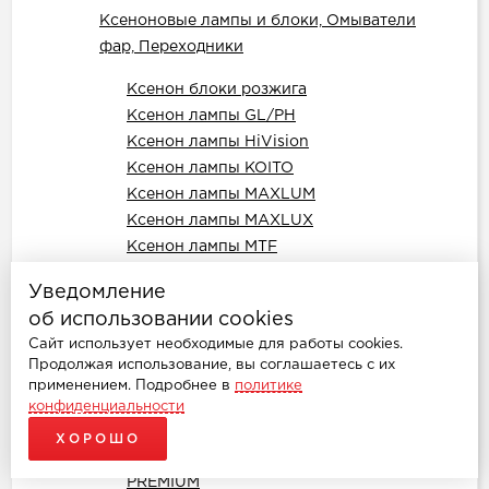
Ксеноновые лампы и блоки, Омыватели
фар, Переходники
Ксенон блоки розжига
Ксенон лампы GL/PH
Ксенон лампы HiVision
Ксенон лампы KOITO
Ксенон лампы MAXLUM
Ксенон лампы MAXLUX
Ксенон лампы MTF
Ксенон лампы OPTIMA
Уведомление
Ксенон лампы OSRAM
об использовании cookies
Ксенон лампы PHILIPS ( REPLIKA)
Сайт использует необходимые для работы cookies.
Ксенон лампы Sho-Me
Продолжая использование, вы соглашаетесь с их
Ксенон лампы Sho-me MaxVision D
применением. Подробнее в
политике
Ксенон лампы SVS цоколь "D"
конфиденциальности
Ксенон лампы XENITE PREMIUM
ХОРОШО
Ксеноновые лампы Clearlight XENON
PREMIUM