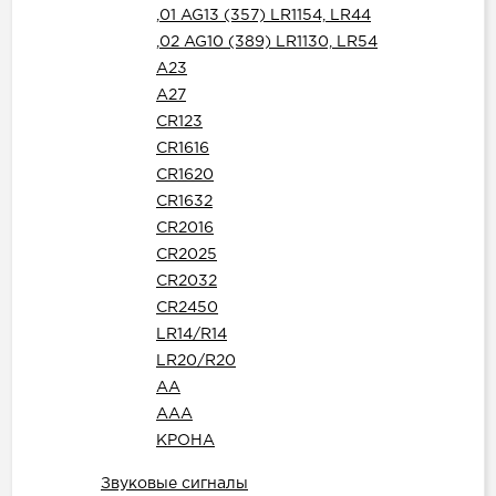
,01 AG13 (357) LR1154, LR44
,02 AG10 (389) LR1130, LR54
A23
A27
CR123
CR1616
CR1620
CR1632
CR2016
CR2025
CR2032
CR2450
LR14/R14
LR20/R20
АА
ААА
КРОНА
Звуковые сигналы