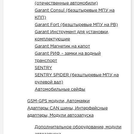
(отечественные автомобили)
Garant Consul (безштыревые МПУ на
КПП)
Garant Fort (безштыревые МПУ на РВ)
Garant Инструмент для установки,
комплектующие
Garant Магнетик на капот
Garant РИФ – замки на водный
транспорт
SENTRY
SENTRY SPIDER (безштыревые МПУ на
рулевой вал)
Автомобильные сейфы
GSM-GPS модули, Автомаяки
Адаптеры CAN шины, Интерфейсные
адаптеры, Модули автозапуска
Дополнительное оборудование, модули