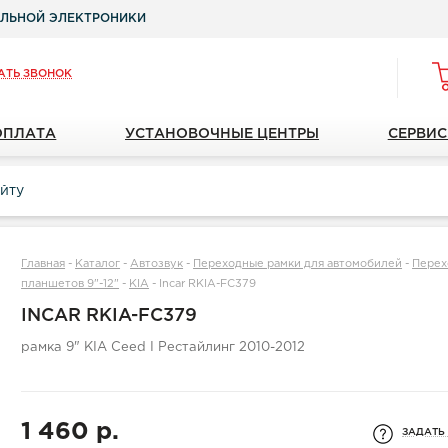
ЛЬНОЙ ЭЛЕКТРОНИКИ
АТЬ ЗВОНОК
ОПЛАТА
УСТАНОВОЧНЫЕ ЦЕНТРЫ
СЕРВИС
Главная
-
Каталог
-
Автозвук
-
Переходные рамки для автомобилей
-
Перех
планшетов 9"-12"
-
KIA
-
Incar RKIA-FC379
INCAR RKIA-FC379
рамка 9" KIA Ceed I Рестайлинг 2010-2012
1 460 р.
ЗАДАТЬ