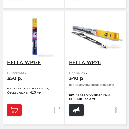
HELLA WP17F
HELLA WP26
В наличии
Под заказ
350 р.
340 р.
нет в наличии, последняя цена
щетка стеклоочистителя,
бескаркасная 425 мм
щетка стеклоочистителя
стандарт 650 мм
Сравнение
Сравн