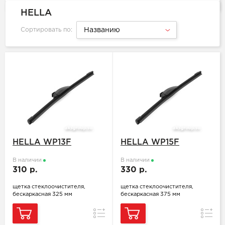
HELLA
Сортировать по:
Названию
HELLA WP13F
HELLA WP15F
В наличии
В наличии
310 р.
330 р.
щетка стеклоочистителя,
щетка стеклоочистителя,
бескаркасная 325 мм
бескаркасная 375 мм
Сравнение
Сравн