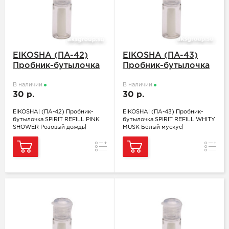
EIKOSHA (ПA-42)
EIKOSHA (ПA-43)
Пробник-бутылочка
Пробник-бутылочка
SPIRIT REFILL PINK
SPIRIT REFILL WHITY
SHOWER Розовый
В наличии
MUSK Белый мускус
В наличии
30 р.
30 р.
дождь
EIKOSHA| (ПA-42) Пробник-
EIKOSHA| (ПA-43) Пробник-
бутылочка SPIRIT REFILL PINK
бутылочка SPIRIT REFILL WHITY
SHOWER Розовый дождь|
MUSK Белый мускус|
Сравнение
Сравн