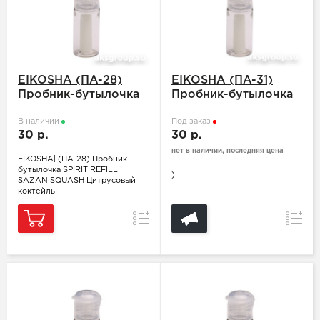
EIKOSHA (ПA-28)
EIKOSHA (ПA-31)
Пробник-бутылочка
Пробник-бутылочка
SPIRIT REFILL SAZAN
SPIRIT REFILL AQUA
SQUASH Цитрусовый
В наличии
SHOWER Парфюм
Под заказ
30 р.
30 р.
коктейль
Giorgio Armani
(Acqua Di Gio
нет в наличии, последняя цена
EIKOSHA| (ПA-28) Пробник-
бутылочка SPIRIT REFILL
)
SAZAN SQUASH Цитрусовый
коктейль|
Сравнение
Сравн