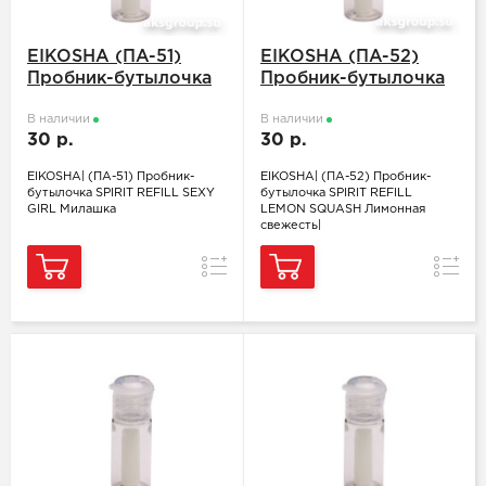
EIKOSHA (ПA-51)
EIKOSHA (ПA-52)
Пробник-бутылочка
Пробник-бутылочка
SPIRIT REFILL SEXY
SPIRIT REFILL
GIRL Милашка
В наличии
LEMON SQUASH
В наличии
30 р.
30 р.
Лимонная свежесть
EIKOSHA| (ПA-51) Пробник-
EIKOSHA| (ПA-52) Пробник-
бутылочка SPIRIT REFILL SEXY
бутылочка SPIRIT REFILL
GIRL Милашка
LEMON SQUASH Лимонная
свежесть|
Сравнение
Сравн