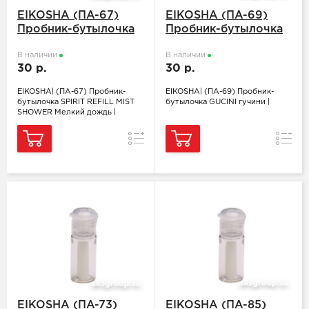
EIKOSHA (ПA-67)
EIKOSHA (ПA-69)
Пробник-бутылочка
Пробник-бутылочка
SPIRIT REFILL MIST
GUCINI гучини
SHOWER Мелкий
В наличии
В наличии
30 р.
30 р.
дождь
EIKOSHA| (ПA-67) Пробник-
EIKOSHA| (ПA-69) Пробник-
бутылочка SPIRIT REFILL MIST
бутылочка GUCINI гучини |
SHOWER Мелкий дождь |
Сравнение
Сравн
EIKOSHA (ПA-73)
EIKOSHA (ПA-85)