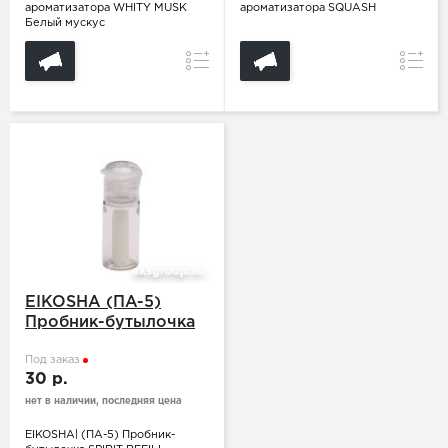
ароматизатора WHITY MUSK
ароматизатора SQUASH
Белый мускус
Сравнение
Сравн
EIKOSHA (ПA-5)
Пробник-бутылочка
SPIRIT REFILL LEMON
Под заказ
30 р.
нет в наличии, последняя цена
EIKOSHA| (ПA-5) Пробник-