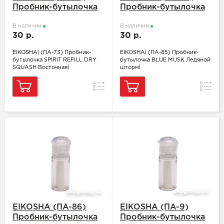
Пробник-бутылочка
Пробник-бутылочка
SPIRIT REFILL DRY
BLUE MUSK Ледяной
SQUASH Восточная
В наличии
шторм
В наличии
30 р.
30 р.
EIKOSHA| (ПA-73) Пробник-
EIKOSHA| (ПA-85) Пробник-
бутылочка SPIRIT REFILL DRY
бутылочка BLUE MUSK Ледяной
SQUASH Восточная|
шторм|
Сравнение
Сравн
EIKOSHA (ПA-86)
EIKOSHA (ПA-9)
Пробник-бутылочка
Пробник-бутылочка