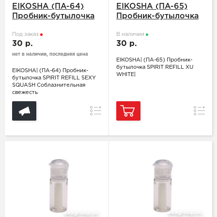
EIKOSHA (ПA-64)
EIKOSHA (ПA-65)
Пробник-бутылочка
Пробник-бутылочка
SPIRIT REFILL SEXY
SPIRIT REFILL XU
SQUASH
Под заказ
WHITE
В наличии
30 р.
30 р.
Соблазнительная
свежесть
нет в наличии, последняя цена
EIKOSHA| (ПA-65) Пробник-
бутылочка SPIRIT REFILL XU
EIKOSHA| (ПA-64) Пробник-
WHITE|
бутылочка SPIRIT REFILL SEXY
SQUASH Соблазнительная
свежесть
Сравнение
Сравн