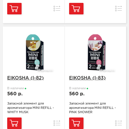
Сравнение
Сравн
EIKOSHA (I-82)
EIKOSHA (I-83)
В наличии
В наличии
560 р.
560 р.
Запасной элемент для
Запасной элемент для
ароматизатора MINI REFILL -
ароматизатора MINI REFILL -
WHITY MUSK
PINK SHOWER
Сравнение
Сравн