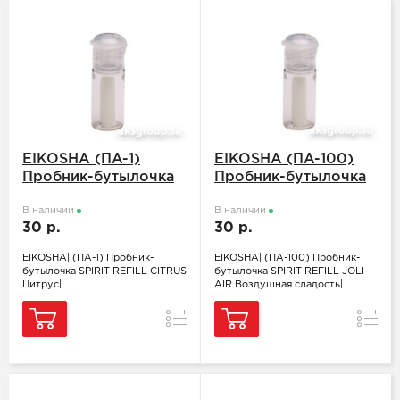
EIKOSHA (ПA-1)
EIKOSHA (ПA-100)
Пробник-бутылочка
Пробник-бутылочка
SPIRIT REFILL CITRUS
SPIRIT REFILL JOLI
Цитрус
В наличии
AIR Воздушная
В наличии
30 р.
30 р.
сладость
EIKOSHA| (ПA-1) Пробник-
EIKOSHA| (ПA-100) Пробник-
бутылочка SPIRIT REFILL CITRUS
бутылочка SPIRIT REFILL JOLI
Цитрус|
AIR Воздушная сладость|
Сравнение
Сравн