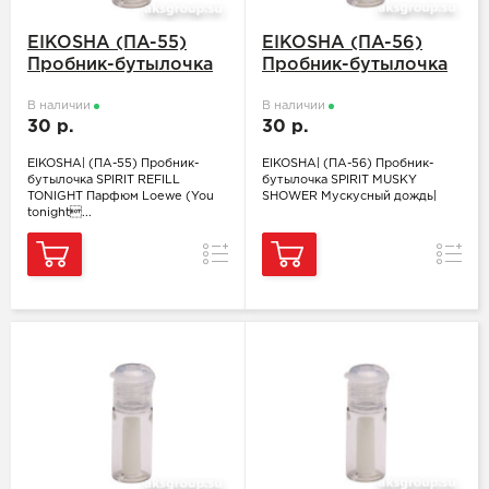
EIKOSHA (ПA-55)
EIKOSHA (ПA-56)
Пробник-бутылочка
Пробник-бутылочка
SPIRIT REFILL
SPIRIT MUSKY
TONIGHT Парфюм
В наличии
SHOWER Мускусный
В наличии
30 р.
30 р.
Loewe (You tonight)
дождь
EIKOSHA| (ПA-55) Пробник-
EIKOSHA| (ПA-56) Пробник-
бутылочка SPIRIT REFILL
бутылочка SPIRIT MUSKY
TONIGHT Парфюм Loewe (You
SHOWER Мускусный дождь|
tonight...
Сравнение
Сравн