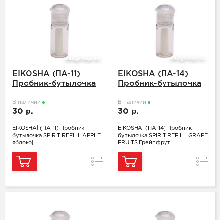
EIKOSHA (ПA-11)
EIKOSHA (ПA-14)
Пробник-бутылочка
Пробник-бутылочка
SPIRIT REFILL APPLE
SPIRIT REFILL GRAPE
яблоко
В наличии
FRUITS Грейпфрут
В наличии
30 р.
30 р.
EIKOSHA| (ПA-11) Пробник-
EIKOSHA| (ПA-14) Пробник-
бутылочка SPIRIT REFILL APPLE
бутылочка SPIRIT REFILL GRAPE
яблоко|
FRUITS Грейпфрут|
Сравнение
Сравн