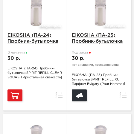
EIKOSHA (ПA-24)
EIKOSHA (ПA-25)
Пробник-бутылочка
Пробник-бутылочка
SPIRIT REFILL CLEAR
SPIRIT REFILL XU
SQUASH Кристальная
В наличии
Парфюм Bvlgary
Под заказ
30 р.
30 р.
свежесть
(Pour Homme)
нет в наличии, последняя цена
EIKOSHA| (ПA-24) Пробник-
бутылочка SPIRIT REFILL CLEAR
EIKOSHA| (ПA-25) Пробник-
SQUASH Кристальная свежесть|
бутылочка SPIRIT REFILL XU
Парфюм Bvlgary (Pour Homme)|
Сравнение
Сравн