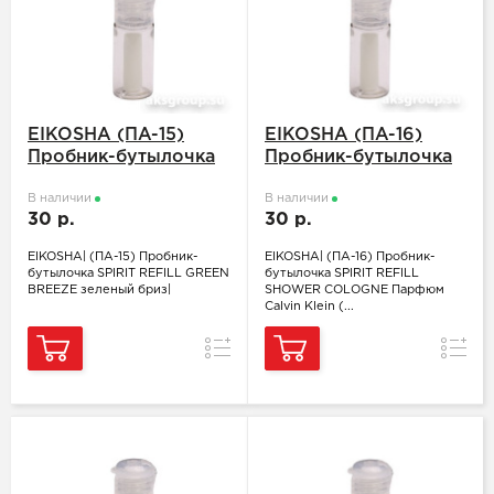
EIKOSHA (ПA-15)
EIKOSHA (ПA-16)
Пробник-бутылочка
Пробник-бутылочка
SPIRIT REFILL GREEN
SPIRIT REFILL
BREEZE зеленый
В наличии
SHOWER COLOGNE
В наличии
30 р.
30 р.
бриз
Парфюм Calvin Klein
(Eternity)
EIKOSHA| (ПA-15) Пробник-
EIKOSHA| (ПA-16) Пробник-
бутылочка SPIRIT REFILL GREEN
бутылочка SPIRIT REFILL
BREEZE зеленый бриз|
SHOWER COLOGNE Парфюм
Calvin Klein (...
Сравнение
Сравн