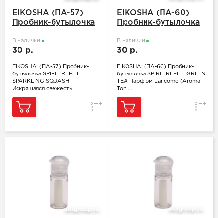
EIKOSHA (ПA-57)
EIKOSHA (ПA-60)
Пробник-бутылочка
Пробник-бутылочка
SPIRIT REFILL
SPIRIT REFILL GREEN
SPARKLING SQUASH
В наличии
TEA Парфюм
В наличии
30 р.
30 р.
Искрящаяся
Lancome (Aroma
свежесть
Tonic)
EIKOSHA| (ПA-57) Пробник-
EIKOSHA| (ПA-60) Пробник-
бутылочка SPIRIT REFILL
бутылочка SPIRIT REFILL GREEN
SPARKLING SQUASH
TEA Парфюм Lancome (Aroma
Искрящаяся свежесть|
Toni...
Сравнение
Сравн