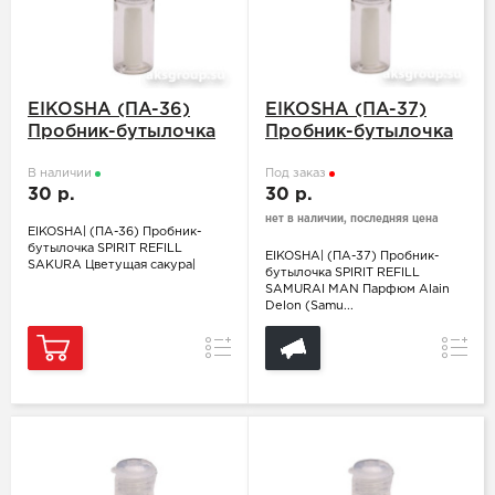
EIKOSHA (ПA-36)
EIKOSHA (ПA-37)
Пробник-бутылочка
Пробник-бутылочка
SPIRIT REFILL
SPIRIT REFILL
SAKURA Цветущая
В наличии
SAMURAI MAN
Под заказ
30 р.
30 р.
сакура
Парфюм Alain Delon
(Samurai)
нет в наличии, последняя цена
EIKOSHA| (ПA-36) Пробник-
бутылочка SPIRIT REFILL
EIKOSHA| (ПA-37) Пробник-
SAKURA Цветущая сакура|
бутылочка SPIRIT REFILL
SAMURAI MAN Парфюм Alain
Delon (Samu...
Сравнение
Сравн