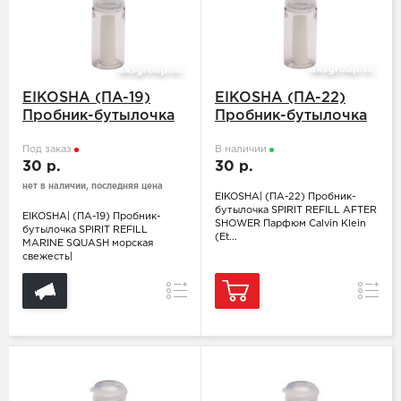
EIKOSHA (ПA-19)
EIKOSHA (ПA-22)
Пробник-бутылочка
Пробник-бутылочка
SPIRIT REFILL
SPIRIT REFILL AFTER
MARINE SQUASH
Под заказ
SHOWER Парфюм
В наличии
30 р.
30 р.
морская свежесть
Calvin Klein
(Eternity)
нет в наличии, последняя цена
EIKOSHA| (ПA-22) Пробник-
бутылочка SPIRIT REFILL AFTER
EIKOSHA| (ПA-19) Пробник-
SHOWER Парфюм Calvin Klein
бутылочка SPIRIT REFILL
(Et...
MARINE SQUASH морская
свежесть|
Сравнение
Сравн