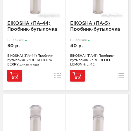
EIKOSHA (ПA-44)
EIKOSHA (ПA-5)
Пробник-бутылочка
Пробник-бутылочка
SPIRIT REFILL W
SPIRIT REFILL
BERRY дикая ягода
В наличии
LEMON & LIME
В наличии
30 р.
40 р.
EIKOSHA| (ПA-44) Пробник-
EIKOSHA| (ПA-5) Пробник-
бутылочка SPIRIT REFILL W
бутылочка SPIRIT REFILL
BERRY дикая ягода |
LEMON & LIME
Сравнение
Сравн