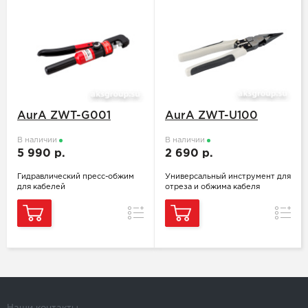
AurA ZWT-G001
AurA ZWT-U100
В наличии
В наличии
5 990 р.
2 690 р.
Гидравлический пресс-обжим
Универсальный инструмент для
для кабелей
отреза и обжима кабеля
Сравнение
Сравн