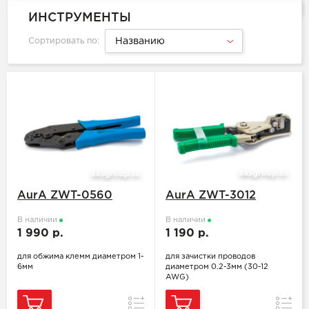
ИНСТРУМЕНТЫ
Сортировать по:
Названию
AurA ZWT-0560
AurA ZWT-3012
В наличии
В наличии
1 990 р.
1 190 р.
для обжима клемм диаметром 1-
для зачистки проводов
6мм
диаметром 0.2-3мм (30-12
AWG)
Сравнение
Сравн