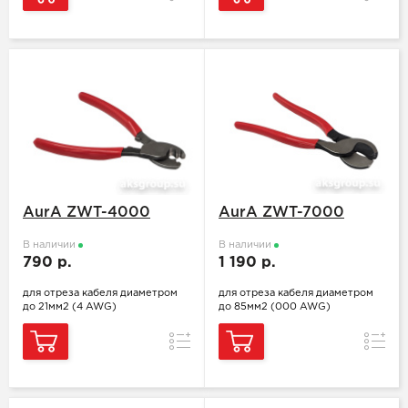
AurA ZWT-4000
AurA ZWT-7000
В наличии
В наличии
790 р.
1 190 р.
для отреза кабеля диаметром
для отреза кабеля диаметром
до 21мм2 (4 AWG)
до 85мм2 (000 AWG)
Сравнение
Сравн