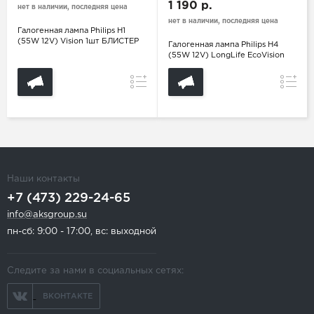
1 190 р.
нет в наличии, последняя цена
нет в наличии, последняя цена
Галогенная лампа Philips H1
(55W 12V) Vision 1шт БЛИСТЕР
Галогенная лампа Philips H4
(55W 12V) LongLife EcoVision
Сравнение
Сравн
Наши контакты
+7 (473) 229-24-65
info@aksgroup.su
пн-сб: 9:00 - 17:00, вс: выходной
Следите за нами в социальных сетях:
ВКОНТАКТЕ