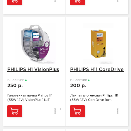
PHILIPS H1 VisionPlus
PHILIPS H11 CoreDrive
В наличии
В наличии
250 р.
200 р.
Галогенная лампа Philips H1
Лампа галогеновая Philips H11
(55W 12V) VisionPlus 1 ШТ
(55W 12V) CoreDrive 1шт.
Сравнение
Сравн