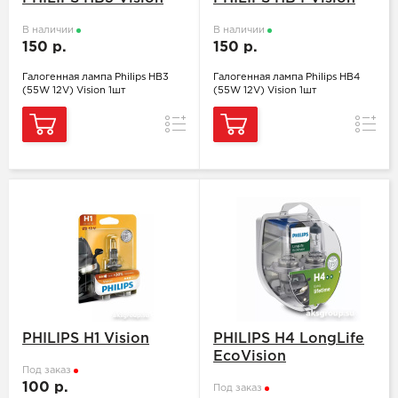
В наличии
В наличии
150 р.
150 р.
Галогенная лампа Philips HB3
Галогенная лампа Philips HB4
(55W 12V) Vision 1шт
(55W 12V) Vision 1шт
Сравнение
Сравн
PHILIPS H1 Vision
PHILIPS H4 LongLife
EcoVision
Под заказ
100 р.
Под заказ