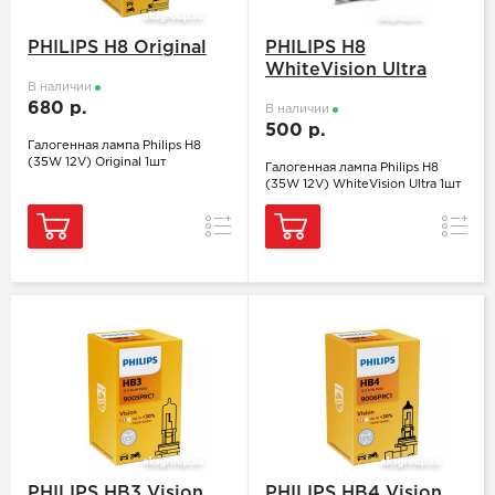
PHILIPS H8 Original
PHILIPS H8
WhiteVision Ultra
В наличии
680 р.
В наличии
500 р.
Галогенная лампа Philips H8
(35W 12V) Original 1шт
Галогенная лампа Philips H8
(35W 12V) WhiteVision Ultra 1шт
Сравнение
Сравн
PHILIPS HB3 Vision
PHILIPS HB4 Vision