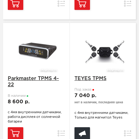
Сравнение
Сравн
Parkmaster TPMS 4-
TEYES TPMS
22
Под заказ
7 040 р.
В наличии
8 600 р.
нет в наличии, последняя цена
с 4мя внутренними датчиками,
с 4мя внутренними датчиками,
работа дисплея от солнечной
Только для магнитол Teyes
батареи
Сравнение
Сравн