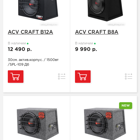
ACV CRAFT B12A
ACV CRAFT B8A
В наличии
В наличии
12 490 р.
9 990 р.
30см. актив.корпус. / 1500вт
/SPL-109 Дб
Сравнение
Сравн
NEW