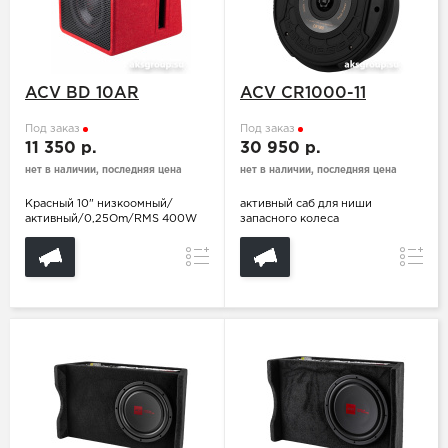
ACV BD 10AR
ACV CR1000-11
Под заказ
Под заказ
11 350 р.
30 950 р.
нет в наличии, последняя цена
нет в наличии, последняя цена
Красный 10" низкоомный/
активный саб для ниши
активный/0,25Om/RMS 400W
запасного колеса
Сравнение
Сравн