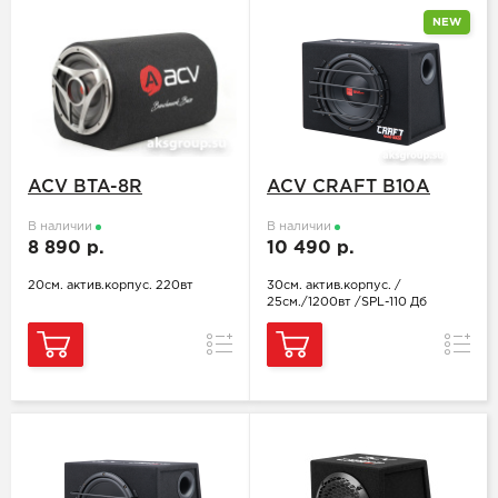
NEW
ACV BTA-8R
ACV CRAFT B10A
В наличии
В наличии
8 890 р.
10 490 р.
20см. актив.корпус. 220вт
30см. актив.корпус. /
25см./1200вт /SPL-110 Дб
Сравнение
Сравн