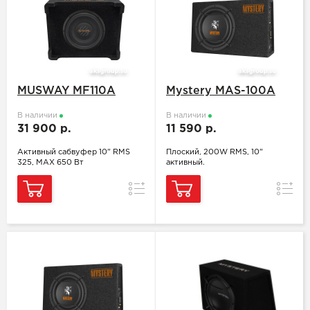
MUSWAY MF110A
Mystery MAS-100A
В наличии
В наличии
31 900 р.
11 590 р.
Активный сабвуфер 10" RMS
Плоский, 200W RMS, 10"
325, MAX 650 Вт
активный.
Сравнение
Сравн