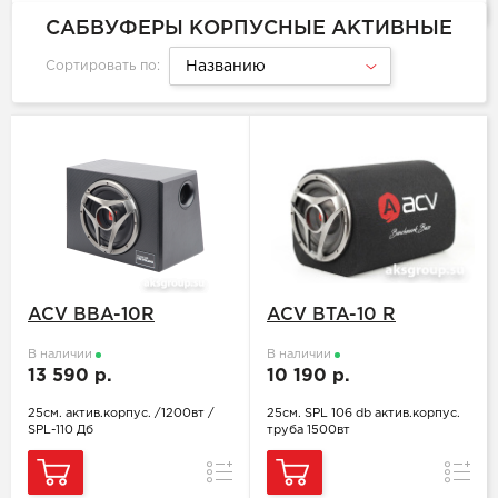
CАБВУФЕРЫ КОРПУСНЫЕ АКТИВНЫЕ
Сортировать по:
Названию
ACV BBA-10R
ACV BTA-10 R
В наличии
В наличии
13 590 р.
10 190 р.
25см. актив.корпус. /1200вт /
25см. SPL 106 db актив.корпус.
SPL-110 Дб
труба 1500вт
Сравнение
Сравн