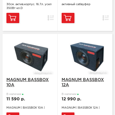
30см. актив.корпус. 16.7л. усил
активный сабвуфер
350Вт кл.D
Сравнение
Сравн
MAGNUM BASSBOX
MAGNUM BASSBOX
10A
12A
В наличии
В наличии
11 590 р.
12 990 р.
MAGNUM | BASSBOX 10A |
MAGNUM | BASSBOX 12A |