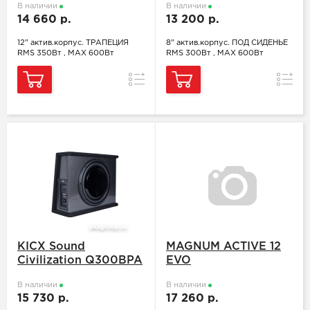
В наличии
В наличии
14 660 р.
13 200 р.
12" актив.корпус. ТРАПЕЦИЯ
8" актив.корпус. ПОД СИДЕНЬЕ
RMS 350Вт , MAX 600Вт
RMS 300Вт , MAX 600Вт
Сравнение
Сравн
KICX Sound
MAGNUM ACTIVE 12
Civilization Q300BPA
EVO
В наличии
В наличии
15 730 р.
17 260 р.