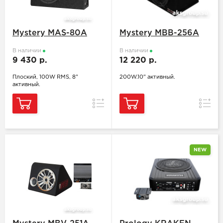
Mystery MAS-80A
Mystery MBB-256A
В наличии
В наличии
9 430 р.
12 220 р.
Плоский, 100W RMS, 8"
200W.10" активный.
активный.
Сравнение
Сравн
NEW