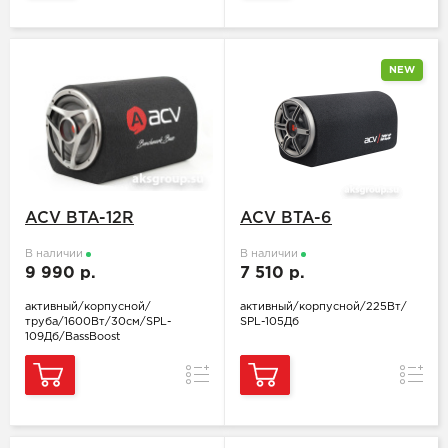
NEW
ACV BTA-12R
ACV BTA-6
В наличии
В наличии
9 990 р.
7 510 р.
активный/корпусной/
активный/корпусной/225Вт/
труба/1600Вт/30см/SPL-
SPL-105Дб
109Дб/BassBoost
Сравнение
Сравн