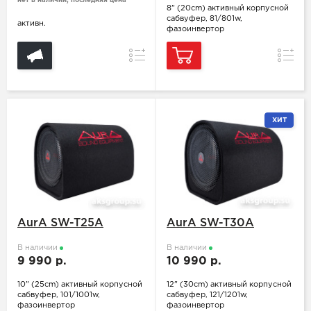
нет в наличии, последняя цена
8" (20cm) активный корпусной
сабвуфер, 81/801w,
активн.
фазоинвертор
Сравнение
Сравн
ХИТ
AurA SW-T25A
AurA SW-T30A
В наличии
В наличии
9 990 р.
10 990 р.
10" (25cm) активный корпусной
12" (30cm) активный корпусной
сабвуфер, 101/1001w,
сабвуфер, 121/1201w,
фазоинвертор
фазоинвертор