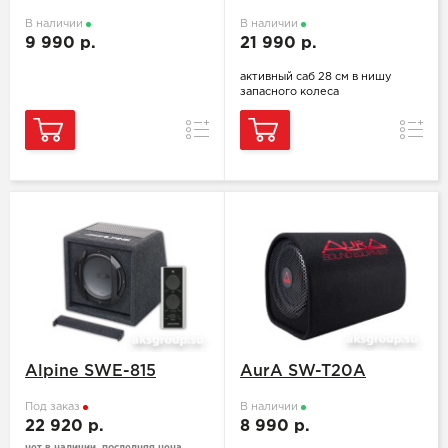
В наличии
В наличии
9 990 р.
21 990 р.
активный саб 28 см в нишу
запасного колеса
Сравнение
Сравн
Alpine SWE-815
AurA SW-T20A
Под заказ
В наличии
22 920 р.
8 990 р.