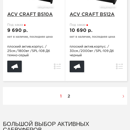
ACV CRAFT BS10A
ACV CRAFT BS12A
Под заказ
Под заказ
9 690 р.
10 690 р.
нет в наличии, последняя цена
нет в наличии, последняя цена
плоский актив.корпус. /
плоский актив.корпус. /
25см./1800вт /SPL-108 Дб
30см./2000вт /SPL-109 Дб
темно-серый
черный
Сравнение
Сравн
1
2
БОЛЬШОЙ ВЫБОР АКТИВНЫХ
САБВУФЕРОВ