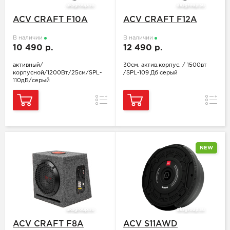
ACV CRAFT F10A
ACV CRAFT F12A
В наличии
В наличии
10 490 р.
12 490 р.
активный/
30см. актив.корпус. / 1500вт
корпусной/1200Вт/25см/SPL-
/SPL-109 Дб серый
110дБ/серый
Сравнение
Сравн
NEW
ACV CRAFT F8A
ACV S11AWD