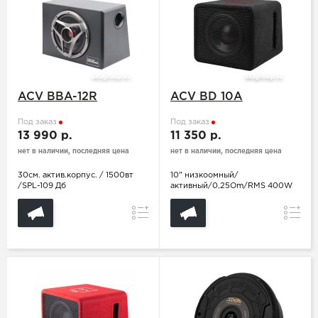
ACV BBA-12R
ACV BD 10A
Под заказ
Под заказ
13 990 р.
11 350 р.
нет в наличии, последняя цена
нет в наличии, последняя цена
30см. актив.корпус. / 1500вт
10" низкоомный/
/SPL-109 Дб
активный/0,25Om/RMS 400W
Сравнение
Сравн