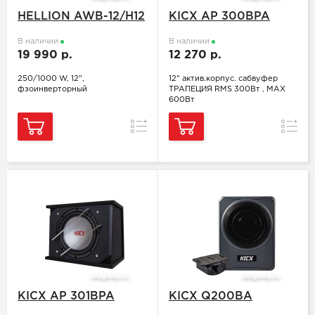
HELLION AWB-12/H12
KICX AP 300BPA
В наличии
В наличии
19 990 р.
12 270 р.
250/1000 W, 12",
12" актив.корпус. сабвуфер
фзоинверторный
ТРАПЕЦИЯ RMS 300Вт , MAX
600Вт
Сравнение
Сравн
KICX AP 301BPA
KICX Q200BA