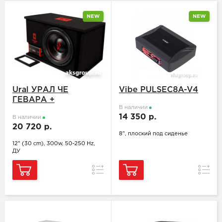
NEW
NEW
Ural УРАЛ ЧЕ
Vibe PULSEC8A-V4
ГЕВАРА +
В наличии
14 350 р.
В наличии
20 720 р.
8", плоский под сиденье
12" (30 cm), 300w, 50-250 Hz,
ДУ
Сравнение
Сравн