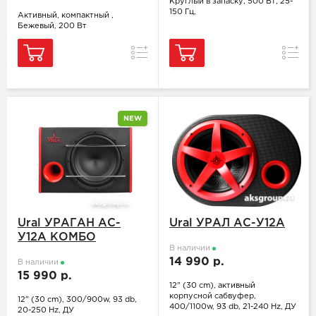
Круглый в запаску, 500 Вт, 25-
150 Гц,
Активный, компактный ,
Бежевый, 200 Вт
Сравнение
Сравн
NEW
Ural УРАГАН АС-
Ural УРАЛ АС-У12А
У12A КОМБО
В наличии
14 990 р.
В наличии
15 990 р.
12" (30 cm), активный
корпусной сабвуфер,
12" (30 cm), 300/900w, 93 db,
400/1100w, 93 db, 21-240 Hz, ДУ
20-250 Hz, ДУ