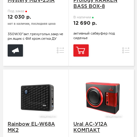
Mystery MBV-251A
Prology KRAKEN
BASS BOX-8
Под заказ
12 030 р.
В наличии
12 690 р.
нет в наличии, последняя цена
активный сабвуфер под
350W.10"акт.трехугольн.закр.че
сиденье
рн.ящик с ФИ хром.сетка ДУ
Сравнение
Сравн
Rainbow EL-W68A
Ural АС-У12A
MK2
КОМПАКТ