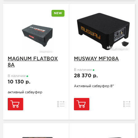
NEW
MAGNUM FLATBOX
MUSWAY MF108A
8A
В наличии
28 370 р.
В наличии
10 130 р.
Активный сабвуфер 8"
активный сабвуфер
Сравнение
Сравн