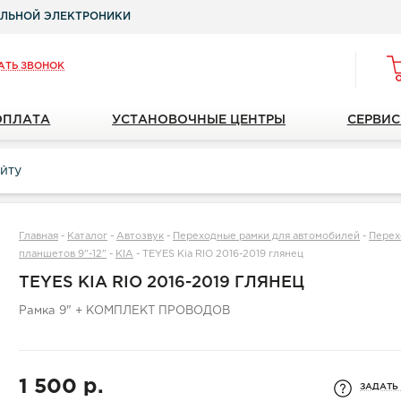
ЛЬНОЙ ЭЛЕКТРОНИКИ
АТЬ ЗВОНОК
ОПЛАТА
УСТАНОВОЧНЫЕ ЦЕНТРЫ
СЕРВИС
Главная
-
Каталог
-
Автозвук
-
Переходные рамки для автомобилей
-
Перех
планшетов 9"-12"
-
KIA
-
TEYES Kia RIO 2016-2019 глянец
TEYES KIA RIO 2016-2019 ГЛЯНЕЦ
Рамка 9" + КОМПЛЕКТ ПРОВОДОВ
1 500 р.
ЗАДАТЬ