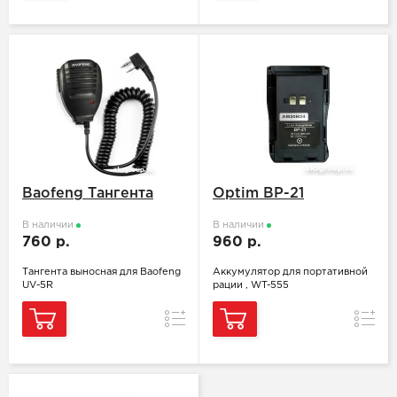
Baofeng Тангента
Optim BP-21
В наличии
В наличии
760 р.
960 р.
Тангента выносная для Baofeng
Аккумулятор для портативной
UV-5R
рации , WT-555
Сравнение
Сравн