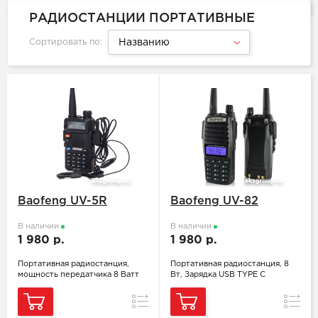
РАДИОСТАНЦИИ ПОРТАТИВНЫЕ
Сортировать по:
Названию
Baofeng UV-5R
Baofeng UV-82
В наличии
В наличии
1 980 р.
1 980 р.
Портативная радиостанция,
Портативная радиостанция, 8
мощность передатчика 8 Ватт
Вт, Зарядка USB TYPE C
Сравнение
Сравн