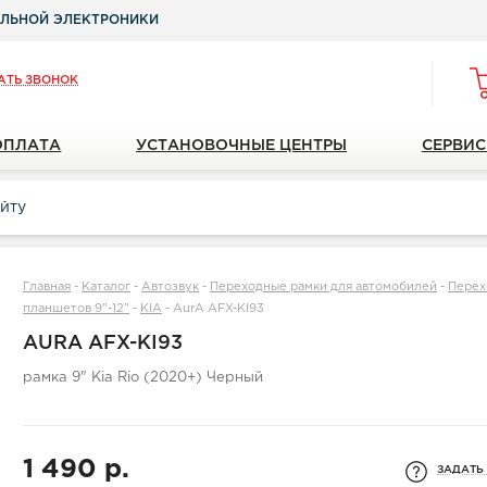
ЛЬНОЙ ЭЛЕКТРОНИКИ
АТЬ ЗВОНОК
ОПЛАТА
УСТАНОВОЧНЫЕ ЦЕНТРЫ
СЕРВИС
Главная
-
Каталог
-
Автозвук
-
Переходные рамки для автомобилей
-
Перех
планшетов 9"-12"
-
KIA
-
AurA AFX-KI93
AURA AFX-KI93
рамка 9" Kia Rio (2020+) Черный
1 490 р.
ЗАДАТЬ