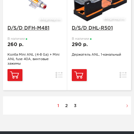
D/S/D DFH-M481
D/S/D DHL-R501
В наличии
В наличии
260 р.
290 р.
Колба Mini ANL (4-8 Ga) + Mini
Держатель ANL, 1-канальный
ANL fuse 40A, винтовые
зажимы
Сравнение
Сравн
1
2
3