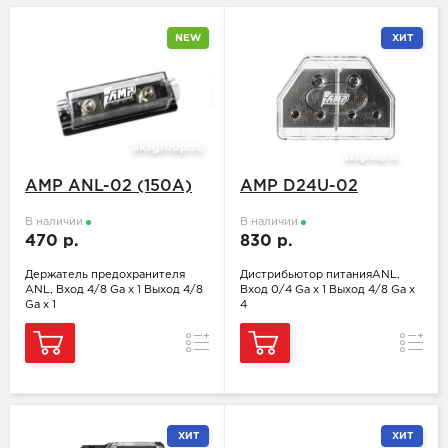
NEW
ХИТ
AMP ANL-02 (150A)
AMP D24U-02
В наличии
В наличии
470 р.
830 р.
Держатель предохранителя
Дистрибьютор питанияANL,
ANL, Вход 4/8 Ga x 1 Выход 4/8
Вход 0/4 Ga x 1 Выход 4/8 Ga x
Ga x 1
4
Сравнение
Сравн
ХИТ
ХИТ