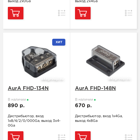
выход 2х0Ga
выход 2х4Ga
Сравнение
Сравн
ХИТ
AurA FHD-134N
AurA FHD-148N
В наличии
В наличии
890 р.
670 р.
Дистрибьютор, вход
Дистрибьютор, вход 1x4Ga,
1x8/4/2/0/000Ga, выход 3х4-
выход 4х8Ga
0Ga
Сравнение
Сравн