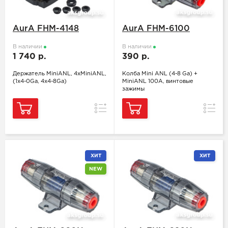
AurA FHM-4148
AurA FHM-6100
В наличии
В наличии
1 740 р.
390 р.
Держатель MiniANL, 4xMiniANL,
Колба Mini ANL (4-8 Ga) +
(1x4-0Ga, 4x4-8Ga)
MiniANL 100A, винтовые
зажимы
Сравнение
Сравн
ХИТ
ХИТ
NEW