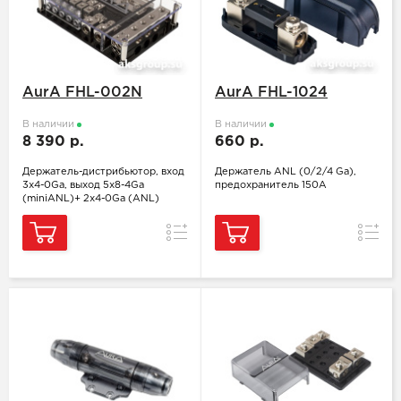
AurA FHL-002N
AurA FHL-1024
В наличии
В наличии
8 390 р.
660 р.
Держатель-дистрибьютор, вход
Держатель ANL (0/2/4 Ga),
3x4-0Ga, выход 5x8-4Ga
предохранитель 150А
(miniANL)+ 2x4-0Ga (ANL)
Сравнение
Сравн