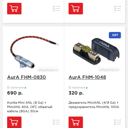
Сравнение
Сравн
ХИТ
AurA FHM-0830
AurA FHM-1048
В наличии
В наличии
690 р.
320 р.
Колба Mini ANL (8 Ga) +
Держатель MiniANL (4/8 Ga) +
MiniANL 60A, OFC обжатый
предохранитель MiniANL 100A
кабель (8GA) 30см
Сравнение
Сравн