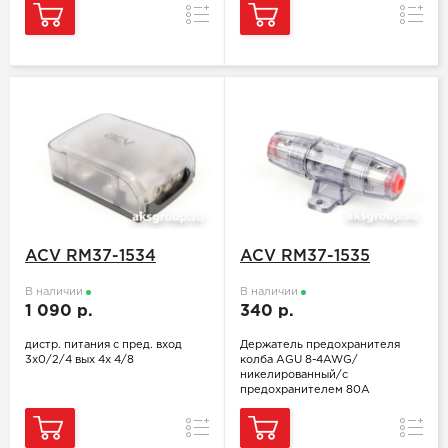
Сравнение
Сравн
ACV RM37-1534
ACV RM37-1535
В наличии
В наличии
1 090 р.
340 р.
дистр. питания с пред. вход
Держатель предохранителя
3х0/2/4 вых 4х 4/8
колба AGU 8-4AWG/
никелированный/с
предохранителем 80А
Сравнение
Сравн