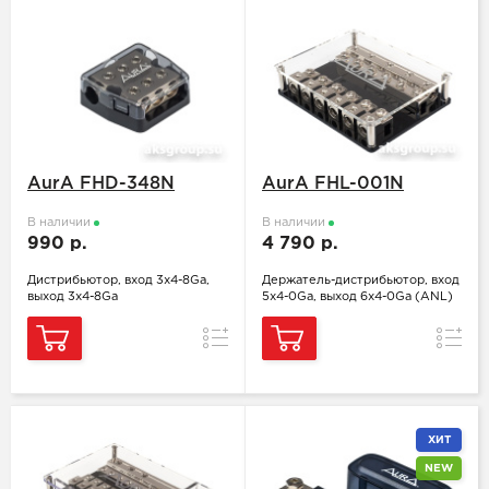
AurA FHD-348N
AurA FHL-001N
В наличии
В наличии
990 р.
4 790 р.
Дистрибьютор, вход 3x4-8Ga,
Держатель-дистрибьютор, вход
выход 3x4-8Ga
5x4-0Ga, выход 6x4-0Ga (ANL)
Сравнение
Сравн
ХИТ
NEW