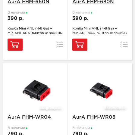
AurA FHM-660N
AurA FHM-680N
В наличии
В наличии
390 р.
390 р.
Колба Mini ANL (4-8 Ga) +
Колба Mini ANL (4-8 Ga) +
MiniANL 60A, винтовые зажимы
MiniANL 80A, винтовые зажимы
Сравнение
Сравн
AurA FHM-WR04
AurA FHM-WR08
В наличии
В наличии
790 р.
790 р.