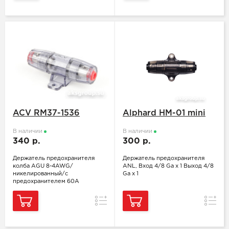
ACV RM37-1536
Alphard HM-01 mini
В наличии
В наличии
340 р.
300 р.
Держатель предохранителя
Держатель предохранителя
колба AGU 8-4AWG/
ANL, Вход 4/8 Ga x 1 Выход 4/8
никелированный/с
Ga x 1
предохранителем 60А
Сравнение
Сравн