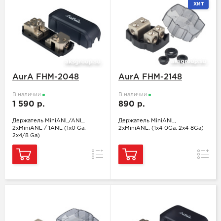
ХИТ
AurA FHM-2048
AurA FHM-2148
В наличии
В наличии
1 590 р.
890 р.
Держатель MiniANL/ANL,
Держатель MiniANL,
2xMiniANL / 1ANL (1x0 Ga,
2xMiniANL, (1x4-0Ga, 2x4-8Ga)
2x4/8 Ga)
Сравнение
Сравн