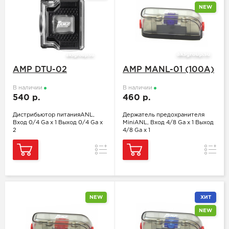
NEW
AMP DTU-02
AMP MANL-01 (100A)
В наличии
В наличии
540 р.
460 р.
Дистрибьютор питанияANL,
Держатель предохранителя
Вход 0/4 Ga x 1 Выход 0/4 Ga x
MiniANL, Вход 4/8 Ga x 1 Выход
2
4/8 Ga x 1
Сравнение
Сравн
NEW
ХИТ
NEW