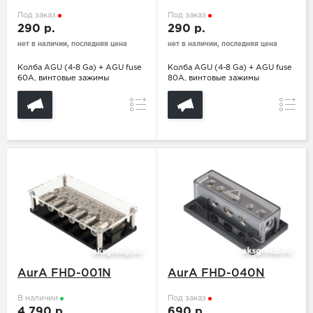
Под заказ
Под заказ
290 р.
290 р.
нет в наличии, последняя цена
нет в наличии, последняя цена
Колба AGU (4-8 Ga) + AGU fuse
Колба AGU (4-8 Ga) + AGU fuse
60A, винтовые зажимы
80A, винтовые зажимы
Сравнение
Сравн
AurA FHD-001N
AurA FHD-040N
В наличии
Под заказ
4 790 р.
690 р.