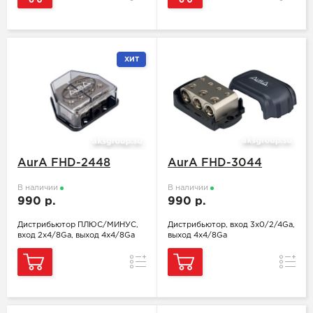
ХИТ
AurA FHD-2448
AurA FHD-3044
В наличии
В наличии
990 р.
990 р.
Дистрибьютор ПЛЮС/МИНУС,
Дистрибьютор, вход 3x0/2/4Ga,
вход 2x4/8Ga, выход 4х4/8Ga
выход 4х4/8Ga
Сравнение
Сравн