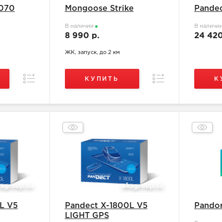
070
Mongoose Strike
Pande
В наличии
В наличи
8 990 р.
24 42
ЖК, запуск, до 2 км
Сравнение
Сравнение
КУПИТЬ
К
L V5
Pandect X-1800L V5
Pando
LIGHT GPS