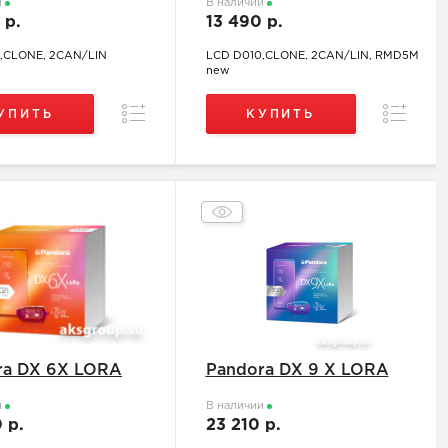
и
В наличии
 р.
13 490 р.
,CLONE, 2CAN/LIN
LCD D010,CLONE, 2CAN/LIN, RMD5M
new
Сравнение
Сравнен
УПИТЬ
КУПИТЬ
ra DX 6X LORA
Pandora DX 9 X LORA
и
В наличии
0 р.
23 210 р.