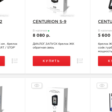
2
CENTURION S-9
CENTU
В наличии
В наличи
8 080 р.
5 600
 км , брелок
ДИАЛОГ,ЗАПУСК брелок ЖК
брелок Ж
RT / STOP'
обратная связь
code,тур
мощность
Сравнение
Сравнение
КУПИТЬ
К