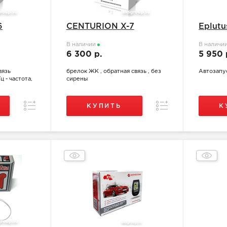
6
CENTURION X-7
Eplutu
В наличии
В наличи
6 300 р.
5 950 
вязь
брелок ЖК , обратная связь , без
Автозапу
 - частота,
сирены
Сравнение
Сравнение
КУПИТЬ
К