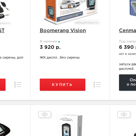
ST
Boomerang Vision
Cenma
В наличии
Под зака
3 920 р.
6 390
нет в нали
з сирены, доп
ЖК диспл, .без сирены
запуск дв
дисплей
Оп
Сравнение
Сравнение
о по
КУПИТЬ