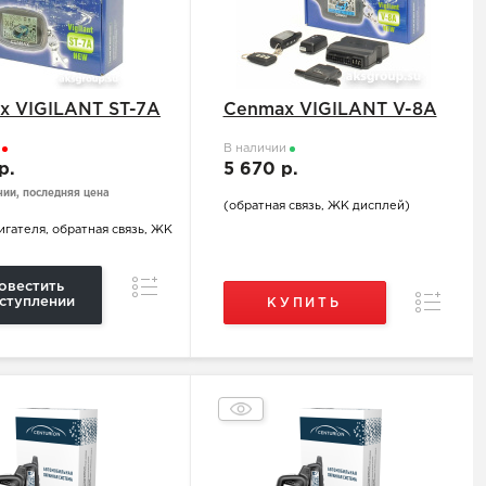
x VIGILANT ST-7A
Cenmax VIGILANT V-8A
з
В наличии
 р.
5 670 р.
чии, последняя цена
(обратная связь, ЖК дисплей)
игателя, обратная связь, ЖК
Сравнение
овестить
Сравнен
ступлении
КУПИТЬ