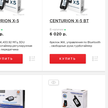
RION X-5
CENTURION X-5 BT
и
В наличии
 р.
6 020 р.
К,433.92 МГц 3DU
брелок ЖК, управления по Bluetooth
ботаймер,регулируемая
, свободные руки,турботаймер
 передатчика
Сравнение
Сравнен
УПИТЬ
КУПИТЬ