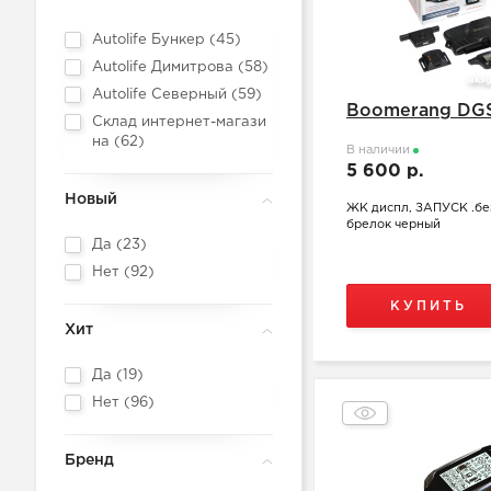
Autolife Бункер (
45
)
Autolife Димитрова (
58
)
Autolife Северный (
59
)
Boomerang DG
Склад интернет-магази
на (
62
)
В наличии
5 600 р.
Новый
ЖК диспл, ЗАПУСК .бе
брелок черный
Да (
23
)
Нет (
92
)
КУПИТЬ
Хит
Да (
19
)
Нет (
96
)
Бренд