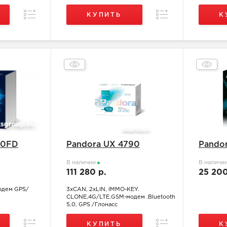
Сравнение
Сравнение
КУПИТЬ
К
00FD
Pandora UX 4790
Pando
В наличии
В наличи
111 280 р.
25 20
одем GPS/
3хCAN, 2xLIN, IMMO-KEY.
CLONE,4G/LTE.GSM-модем .Bluetooth
5,0, GPS /Глонасс
Сравнение
Сравнение
КУПИТЬ
К