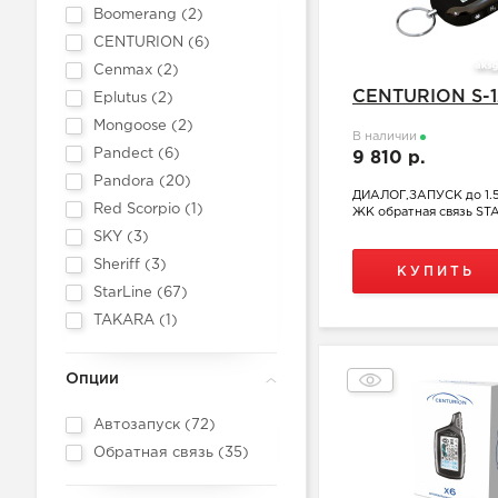
Boomerang (
2
)
CENTURION (
6
)
Cenmax (
2
)
CENTURION S-1
Eplutus (
2
)
Mongoose (
2
)
В наличии
Pandect (
6
)
9 810 р.
Pandora (
20
)
ДИАЛОГ,ЗАПУСК до 1.5
Red Scorpio (
1
)
ЖК обратная связь STA
SKY (
3
)
Sheriff (
3
)
КУПИТЬ
StarLine (
67
)
TAKARA (
1
)
Опции
Автозапуск (
72
)
Обратная связь (
35
)