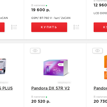
В наличи
12 960
В наличии
19 600 р.
LCD D010
 2хCAN
GSM/ BT-760 V - 1шт/ 2хCAN
Сравнение
Сравнение
КУПИТЬ
К
S PLUS
Pandora DX 57R V2
Pando
В наличии
В наличи
20 520 р.
20 73