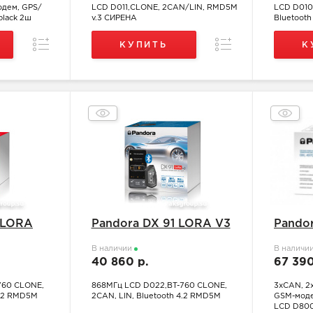
дем, GPS/
LCD D011,CLONE, 2CAN/LIN, RMD5M
LCD D010
black 2ш
v.3 СИРЕНА
Bluetooth
Сравнение
Сравнение
КУПИТЬ
К
 LORA
Pandora DX 91 LORA V3
Pando
В наличии
В наличи
40 860 р.
67 39
760 CLONE,
868МГц LCD D022,BT-760 CLONE,
3хCAN, 2
4.2 RMD5M
2CAN, LIN, Bluetooth 4.2 RMD5M
GSM-модем
LCD D80