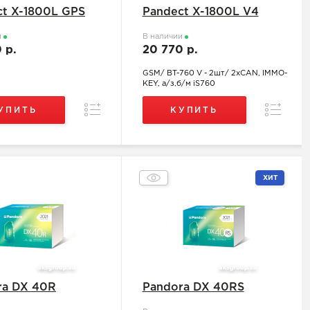
ct X-1800L GPS
Pandect X-1800L V4
и
В наличии
0 р.
20 770 р.
GSM/ BT-760 V - 2шт/ 2хCAN, IMMO-
KEY, а/з,б/м iS760
Сравнение
Сравнен
УПИТЬ
КУПИТЬ
ХИТ
ra DX 40R
Pandora DX 40RS