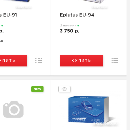
s EU-91
Eplutus EU-94
и
В наличии
р.
3 750 р.
ск
Сравнение
Сравнен
УПИТЬ
КУПИТЬ
NEW