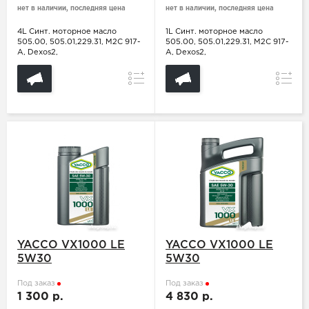
нет в наличии, последняя цена
нет в наличии, последняя цена
4L Синт. моторное масло
1L Синт. моторное масло
505.00, 505.01,229.31, M2C 917-
505.00, 505.01,229.31, M2C 917-
A, Dexos2,
A, Dexos2,
Сравнение
Сравн
YACCO VX1000 LE
YACCO VX1000 LE
5W30
5W30
Под заказ
Под заказ
1 300 р.
4 830 р.