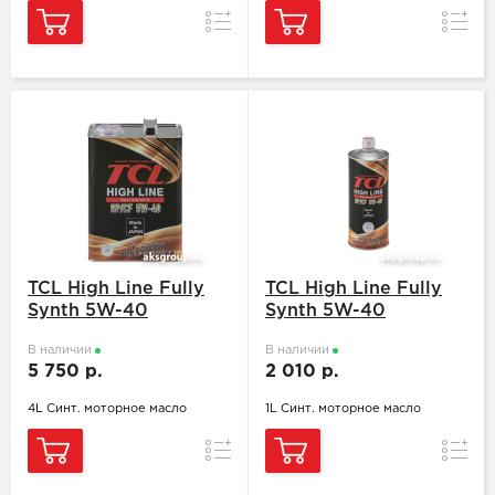
Сравнение
Сравн
TCL High Line Fully
TCL High Line Fully
Synth 5W-40
Synth 5W-40
В наличии
В наличии
5 750 р.
2 010 р.
4L Синт. моторное масло
1L Синт. моторное масло
Сравнение
Сравн