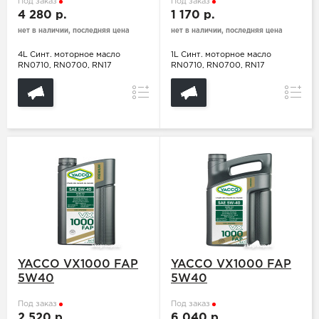
Под заказ
Под заказ
4 280 р.
1 170 р.
нет в наличии, последняя цена
нет в наличии, последняя цена
4L Синт. моторное масло
1L Синт. моторное масло
RN0710, RN0700, RN17
RN0710, RN0700, RN17
Сравнение
Сравн
YACCO VX1000 FAP
YACCO VX1000 FAP
5W40
5W40
Под заказ
Под заказ
2 520 р.
6 040 р.