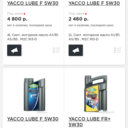
YACCO LUBE F 5W30
YACCO LUBE F 5W30
Под заказ
Под заказ
4 800 р.
2 460 р.
нет в наличии, последняя цена
нет в наличии, последняя цена
4L Синт. моторное масло A1/B1,
2L Синт. моторное масло A1/B1,
A5/B5 , M2C 913-D
A5/B5 , M2C 913-D
Сравнение
Сравн
YACCO LUBE F 5W30
YACCO LUBE FR+
5W30