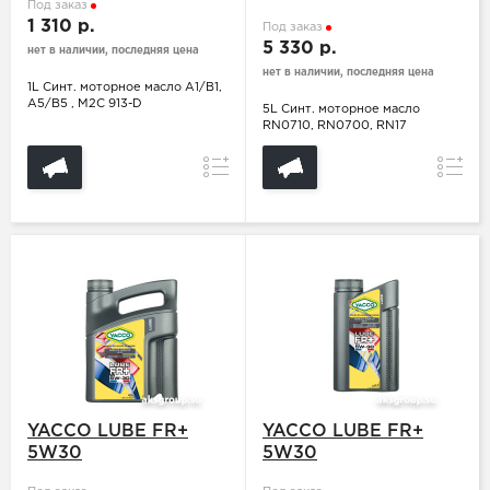
Под заказ
1 310 р.
Под заказ
5 330 р.
нет в наличии, последняя цена
нет в наличии, последняя цена
1L Синт. моторное масло A1/B1,
A5/B5 , M2C 913-D
5L Синт. моторное масло
RN0710, RN0700, RN17
Сравнение
Сравн
YACCO LUBE FR+
YACCO LUBE FR+
5W30
5W30