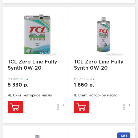
TCL Zero Line Fully
TCL Zero Line Fully
Synth 0W-20
Synth 0W-20
В наличии
В наличии
5 330 р.
1 860 р.
4L Синт. моторное масло
1L Синт. моторное масло
Сравнение
Сравн
ХИТ