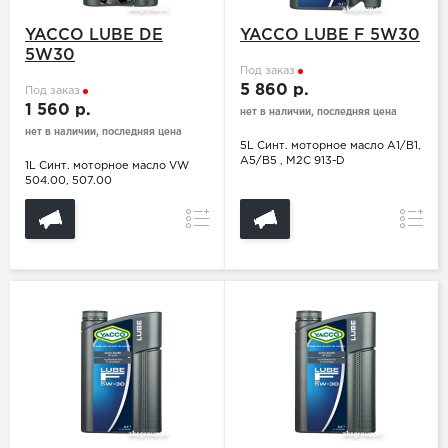
YACCO LUBE DE
YACCO LUBE F 5W30
5W30
Под заказ
5 860 р.
Под заказ
1 560 р.
нет в наличии, последняя цена
нет в наличии, последняя цена
5L Синт. моторное масло A1/B1,
A5/B5 , M2C 913-D
1L Синт. моторное масло VW
504.00, 507.00
Сравнение
Сравн