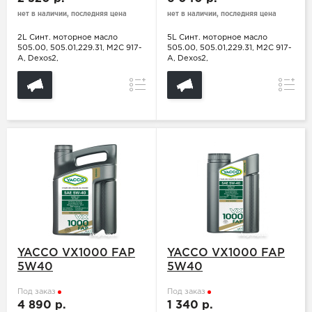
нет в наличии, последняя цена
нет в наличии, последняя цена
2L Синт. моторное масло
5L Синт. моторное масло
505.00, 505.01,229.31, M2C 917-
505.00, 505.01,229.31, M2C 917-
A, Dexos2,
A, Dexos2,
Сравнение
Сравн
YACCO VX1000 FAP
YACCO VX1000 FAP
5W40
5W40
Под заказ
Под заказ
4 890 р.
1 340 р.