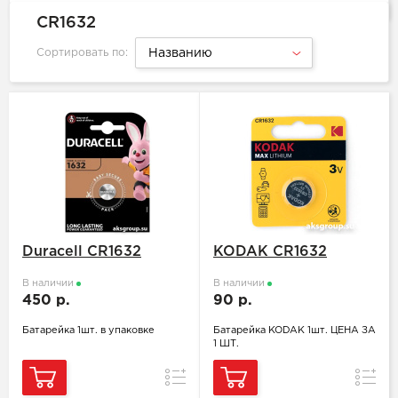
CR1632
Сортировать по:
Названию
Duracell CR1632
KODAK CR1632
В наличии
В наличии
450 р.
90 р.
Батарейка 1шт. в упаковке
Батарейка KODAK 1шт. ЦЕНА ЗА
1 ШТ.
Сравнение
Сравн