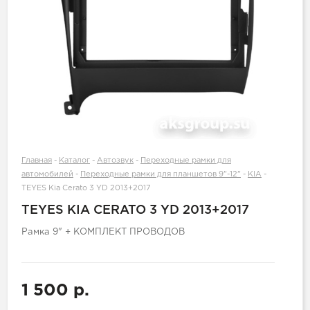
Главная
-
Каталог
-
Автозвук
-
Переходные рамки для
автомобилей
-
Переходные рамки для планшетов 9"-12"
-
KIA
-
TEYES Kia Cerato 3 YD 2013+2017
TEYES KIA CERATO 3 YD 2013+2017
Рамка 9" + КОМПЛЕКТ ПРОВОДОВ
1 500 р.