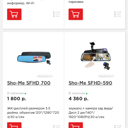
парковки
информер, Wi-Fi
Сравнение
Сравн
Sho-Me SFHD 700
Sho-Me SFHD-590
В наличии
В наличии
1 800 р.
4 360 р.
ЖК-дисплей размером 3.5
зеркало,+ камера зад вида/
дюйма. объектив 120°/1280*720
Дисп 2 дм/140°/
@30 к/сек
1920*1080P@30 к/сек
Сравнение
Сравн