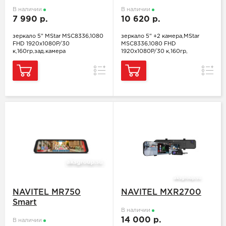
В наличии
В наличии
7 990 р.
10 620 р.
зеркало 5" MStar MSC8336,1080
зеркало 5" +2 камера,MStar
FHD 1920x1080P/30
MSC8336,1080 FHD
к,160гр,зад.камера
1920x1080P/30 к,160гр,
Сравнение
Сравн
NAVITEL MR750
NAVITEL MXR2700
Smart
В наличии
14 000 р.
В наличии