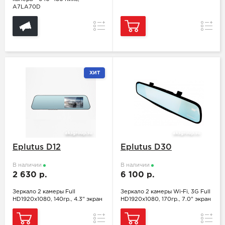
A7LA70D
Сравнение
Сравн
ХИТ
Eplutus D12
Eplutus D30
В наличии
В наличии
2 630 р.
6 100 р.
Зеркало 2 камеры Full
Зеркало 2 камеры Wi-Fi, 3G Full
HD1920x1080, 140гр., 4.3" экран
HD1920x1080, 170гр., 7.0" экран
Сравнение
Сравн