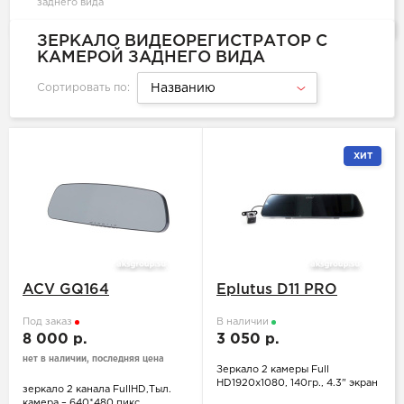
заднего вида
ЗЕРКАЛО ВИДЕОРЕГИСТРАТОР С
КАМЕРОЙ ЗАДНЕГО ВИДА
Сортировать по:
Названию
ХИТ
ACV GQ164
Eplutus D11 PRO
Под заказ
В наличии
8 000 р.
3 050 р.
нет в наличии, последняя цена
Зеркало 2 камеры Full
HD1920x1080, 140гр., 4.3" экран
зеркало 2 канала FullHD,Тыл.
камера – 640*480 пикс,