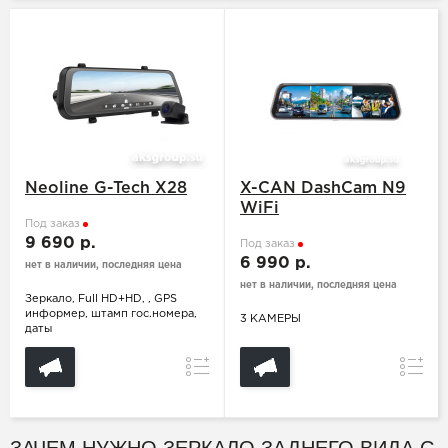
Neoline G-Tech X28
X-CAN DashCam N9
WiFi
Под заказ
9 690 р.
Под заказ
6 990 р.
нет в наличии, последняя цена
нет в наличии, последняя цена
Зеркало, Full HD+HD, , GPS
информер, штамп гос.номера,
3 КАМЕРЫ
даты
Сравнение
Сравн