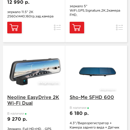
12 990 р.
зеркало 5"
WiFi,GPS,Signature,2K,2камера
зеркало 11.5" 2K
FHD,
2560x1440,160гр,зад.камера
Сравнение
Сравн
Neoline EasyDrive 2K
Sho-Me SFHD 600
Wi-Fi Dual
В наличии
6 180 р.
В наличии
9 270 р.
4.3"/Видеорегистратор +
Камера заднего вида + Датчик
Зеркало, Full HD+HD, , GPS