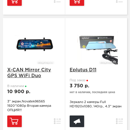
X-CAN Mirror City
Eplutus D11
GPS WiFi Duo
Под заказ
3 750 р.
В наличии
10 900 р.
нет в наличии, последняя цена
3" экран,Novatek96565
Зеркало 2 камеры Full
1920*1080р Вторая камера
HD1920x1080, 140гр., 4.3" экран
ОПЦИЯ!!!
Сравнение
Сравн