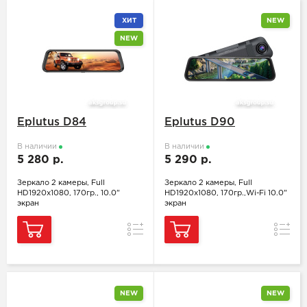
ХИТ
NEW
NEW
Eplutus D84
Eplutus D90
В наличии
В наличии
5 280 р.
5 290 р.
Зеркало 2 камеры, Full
Зеркало 2 камеры, Full
HD1920x1080, 170гр., 10.0"
HD1920x1080, 170гр.,Wi-Fi 10.0"
экран
экран
Сравнение
Сравн
NEW
NEW