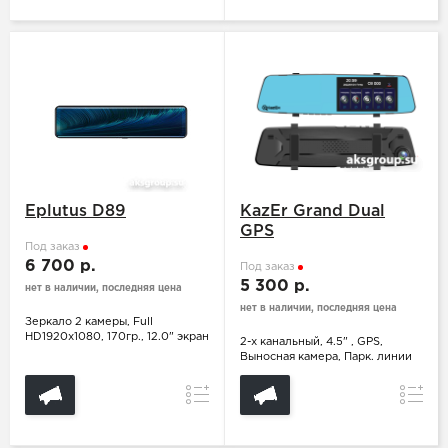
Eplutus D89
KazEr Grand Dual
GPS
Под заказ
6 700 р.
Под заказ
5 300 р.
нет в наличии, последняя цена
нет в наличии, последняя цена
Зеркало 2 камеры, Full
HD1920x1080, 170гр., 12.0" экран
2-х канальный, 4.5" , GPS,
Выносная камера, Парк. линии
Сравнение
Сравн