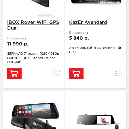
iBOX Rover WiFi GPS
KazEr Avangard
Dual
В наличии
5 840 р.
В наличии
11 990 р.
2-х канальный, 9.66" сенсорный,
GPS
ЗЕРКАЛО 7" экран,, 1920х1080р
Full HD, SONY. Вторая камера
ОПЦИЯ!!!
Сравнение
Сравн