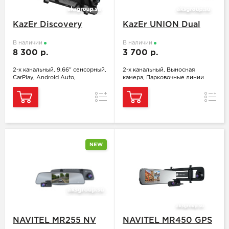
KazEr Discovery
KazEr UNION Dual
В наличии
В наличии
8 300 р.
3 700 р.
2-х канальный, 9.66" сенсорный,
2-х канальный, Выносная
CarPlay, Android Auto,
камера, Парковочные линии
Сравнение
Сравн
NEW
NAVITEL MR255 NV
NAVITEL MR450 GPS