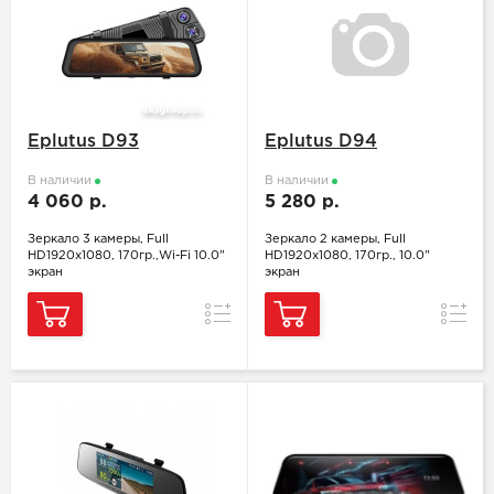
Eplutus D93
Eplutus D94
В наличии
В наличии
4 060 р.
5 280 р.
Зеркало 3 камеры, Full
Зеркало 2 камеры, Full
HD1920x1080, 170гр.,Wi-Fi 10.0"
HD1920x1080, 170гр., 10.0"
экран
экран
Сравнение
Сравн