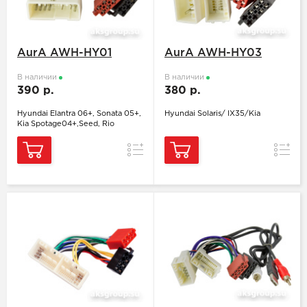
AurA AWH-HY01
AurA AWH-HY03
В наличии
В наличии
390 р.
380 р.
Hyundai Elantra 06+, Sonata 05+,
Hyundai Solaris/ IX35/Kia
Kia Spotage04+,Seed, Rio
Сравнение
Сравн