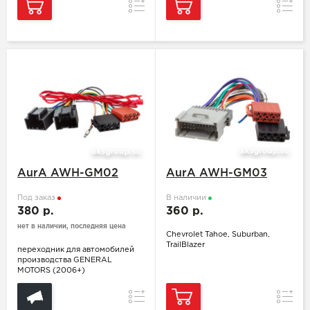
Сравнение
Сравн
AurA AWH-GM02
AurA AWH-GM03
Под заказ
В наличии
380 р.
360 р.
нет в наличии, последняя цена
Chevrolet Tahoe, Suburban,
TrailBlazer
переходник для автомобилей
производства GENERAL
MOTORS (2006+)
Сравнение
Сравн