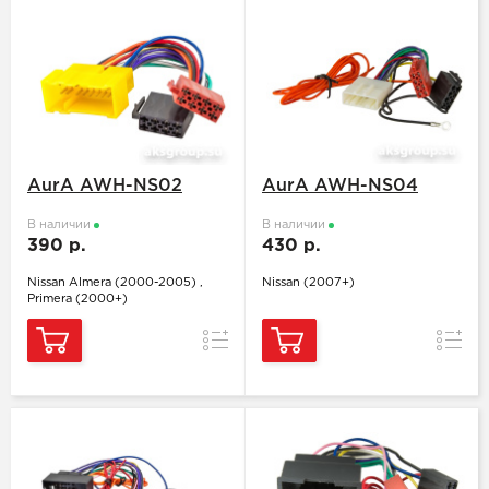
AurA AWH-NS02
AurA AWH-NS04
В наличии
В наличии
390 р.
430 р.
Nissan Almera (2000-2005) ,
Nissan (2007+)
Primera (2000+)
Сравнение
Сравн