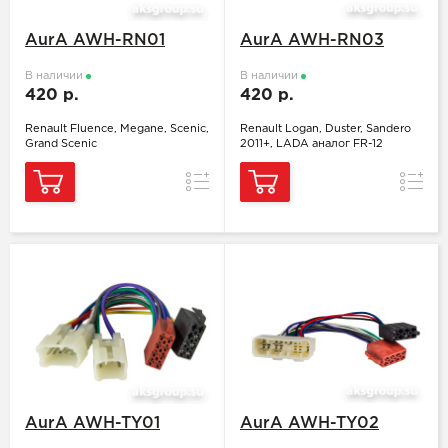
AurA AWH-RN01
AurA AWH-RN03
В наличии
В наличии
420 р.
420 р.
Renault Fluence, Megane, Scenic,
Renault Logan, Duster, Sandero
Grand Scenic
2011+, LADA аналог FR-12
Сравнение
Сравн
AurA AWH-TY01
AurA AWH-TY02