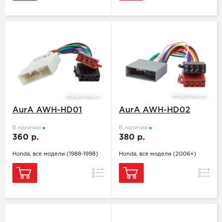
AurA AWH-HD01
AurA AWH-HD02
В наличии
В наличии
360 р.
380 р.
Honda, все модели (1988-1998)
Honda, все модели (2006+)
Сравнение
Сравн