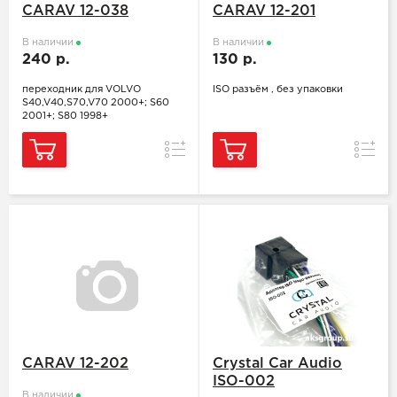
CARAV 12-038
CARAV 12-201
В наличии
В наличии
240 р.
130 р.
переходник для VOLVO
ISO разъём , без упаковки
S40,V40,S70,V70 2000+; S60
2001+; S80 1998+
Сравнение
Сравн
CARAV 12-202
Crystal Car Audio
ISO-002
В наличии