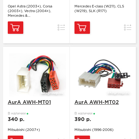
Opel Astra (2003+), Corsa
Mercedes E-class (W211), CLS
(2003+), Vectra (2004+),
(W219), SLK (R171)
Mercedes &...
Сравнение
Сравн
AurA AWH-MT01
AurA AWH-MT02
В наличии
В наличии
340 р.
390 р.
Mitsubishi (2007+)
Mitsubishi (1996-2006)