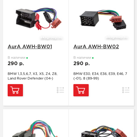
AurA AWH-BW01
AurA AWH-BW02
В наличии
В наличии
290 р.
290 р.
BMW 1,3,5,6,7, X3, X5, Z4, Z8,
BMW E30, E34, E36, E39, E46, 7
Land Rover Defender (04-)
(-01), 8 (89-99)
Сравнение
Сравн