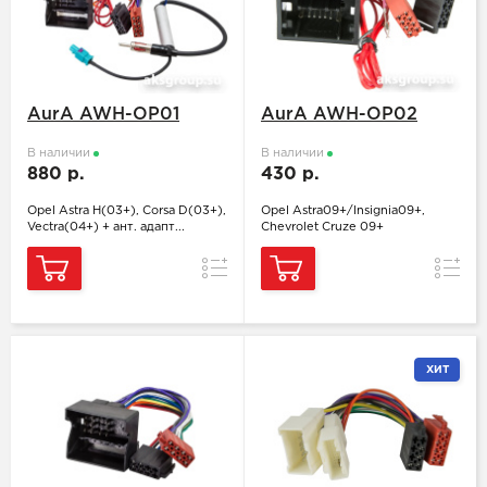
AurA AWH-OP01
AurA AWH-OP02
В наличии
В наличии
880 р.
430 р.
Opel Astra H(03+), Corsa D(03+),
Opel Astra09+/Insignia09+,
Vectra(04+) + ант. адапт...
Chevrolet Cruze 09+
Сравнение
Сравн
ХИТ