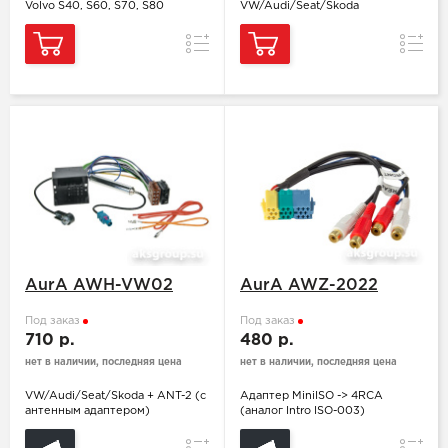
Volvo S40, S60, S70, S80
VW/Audi/Seat/Skoda
Сравнение
Сравн
AurA AWH-VW02
AurA AWZ-2022
Под заказ
Под заказ
710 р.
480 р.
нет в наличии, последняя цена
нет в наличии, последняя цена
VW/Audi/Seat/Skoda + ANT-2 (с
Адаптер MiniISO -> 4RCA
антенным адаптером)
(аналог Intro ISO-003)