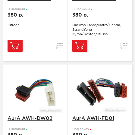
В наличии
В наличии
380 р.
380 р.
Citroen
Daewoo Lanos/Matiz/Gentra,
SssangYong
Kyron/Rexton/Musso
Сравнение
Сравн
AurA AWH-DW02
AurA AWH-FD01
В наличии
Под заказ