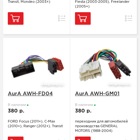
Transit, Mondeo (2003+)
Fiesta (2003-2005), Freelander
(2005+)
Сравнение
Сравн
AurA AWH-FD04
AurA AWH-GM01
В наличии
В наличии
380 р.
380 р.
FORD Focus (2011+), C-Max
переходник для автомобилей
(2010+), Ranger (2012+), Transit
производства GENERAL
MOTORS (1988-2004)