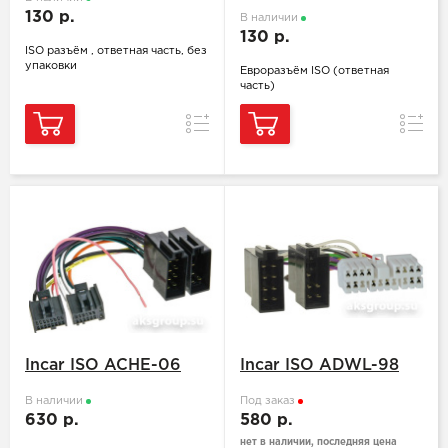
130 р.
В наличии
130 р.
ISO разъём , ответная часть, без
упаковки
Евроразъём ISO (ответная
часть)
Сравнение
Сравн
Incar ISO ACHE-06
Incar ISO ADWL-98
В наличии
Под заказ
630 р.
580 р.
нет в наличии, последняя цена