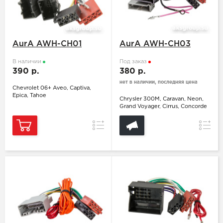
AurA AWH-CH01
AurA AWH-CH03
В наличии
Под заказ
390 р.
380 р.
нет в наличии, последняя цена
Chevrolet 06+ Aveo, Captiva,
Epica, Tahoe
Chrysler 300M, Caravan, Neon,
Grand Voyager, Cirrus, Concorde
Сравнение
Сравн