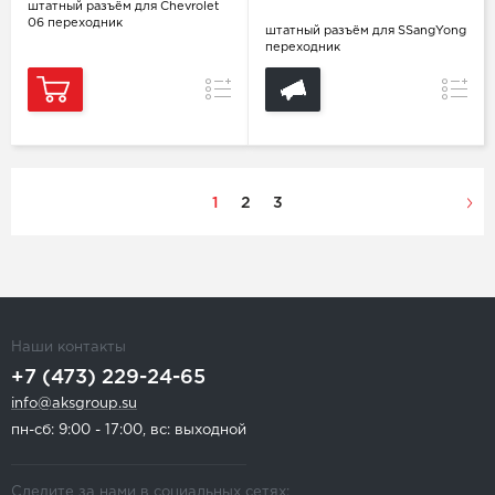
штатный разъём для Chevrolet
06 переходник
штатный разъём для SSangYong
переходник
Сравнение
Сравн
1
2
3
Наши контакты
+7 (473) 229-24-65
info@aksgroup.su
пн-сб: 9:00 - 17:00, вс: выходной
Следите за нами в социальных сетях: