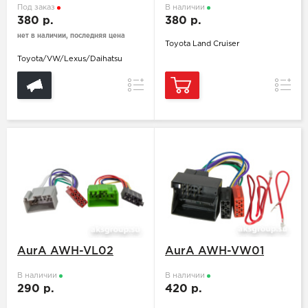
Под заказ
В наличии
380 р.
380 р.
нет в наличии, последняя цена
Toyota Land Cruiser
Toyota/VW/Lexus/Daihatsu
Сравнение
Сравн
AurA AWH-VL02
AurA AWH-VW01
В наличии
В наличии
290 р.
420 р.