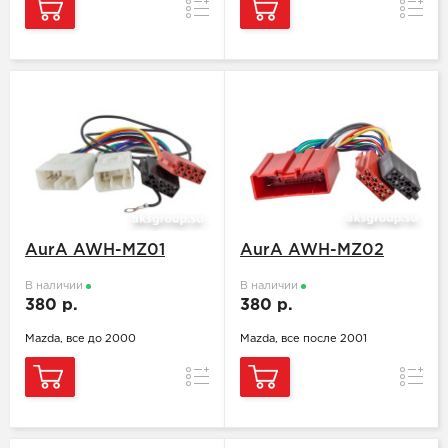
Сравнение
Сравн
AurA AWH-MZ01
AurA AWH-MZ02
В наличии
В наличии
380 р.
380 р.
Mazda, все до 2000
Mazda, все после 2001
Сравнение
Сравн