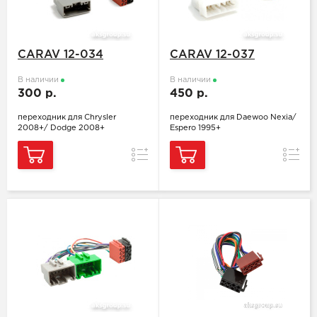
CARAV 12-034
CARAV 12-037
В наличии
В наличии
300 р.
450 р.
переходник для Chrysler
переходник для Daewoo Nexia/
2008+/ Dodge 2008+
Espero 1995+
Сравнение
Сравн