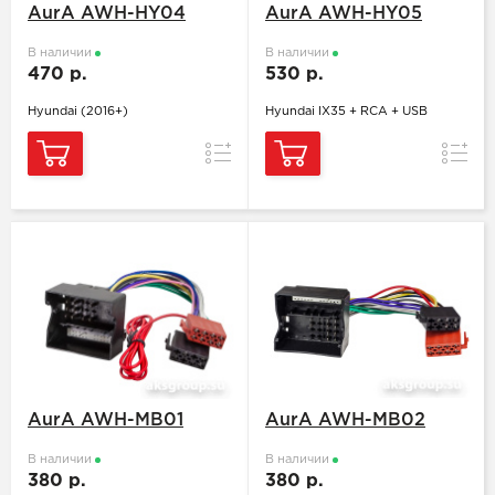
AurA AWH-HY04
AurA AWH-HY05
В наличии
В наличии
470 р.
530 р.
Hyundai (2016+)
Hyundai IX35 + RCA + USB
Сравнение
Сравн
AurA AWH-MB01
AurA AWH-MB02
В наличии
В наличии
380 р.
380 р.