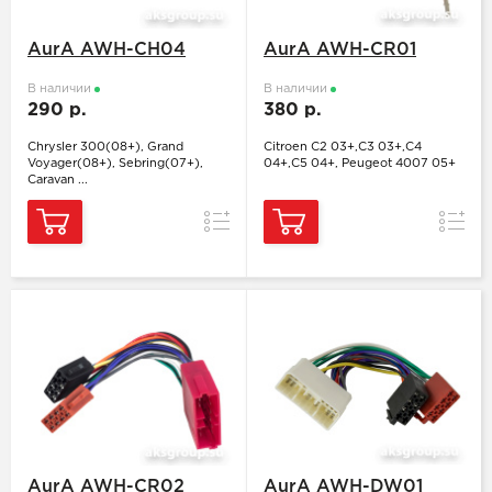
AurA AWH-CH04
AurA AWH-CR01
В наличии
В наличии
290 р.
380 р.
Chrysler 300(08+), Grand
Citroen C2 03+,C3 03+,C4
Voyager(08+), Sebring(07+),
04+,C5 04+, Peugeot 4007 05+
Caravan ...
Сравнение
Сравн
AurA AWH-CR02
AurA AWH-DW01