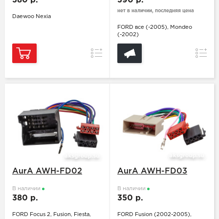
380 р.
390 р.
нет в наличии, последняя цена
Daewoo Nexia
FORD все (-2005), Mondeo
(-2002)
Сравнение
Сравн
AurA AWH-FD02
AurA AWH-FD03
В наличии
В наличии
380 р.
350 р.
FORD Focus 2, Fusion, Fiesta,
FORD Fusion (2002-2005),