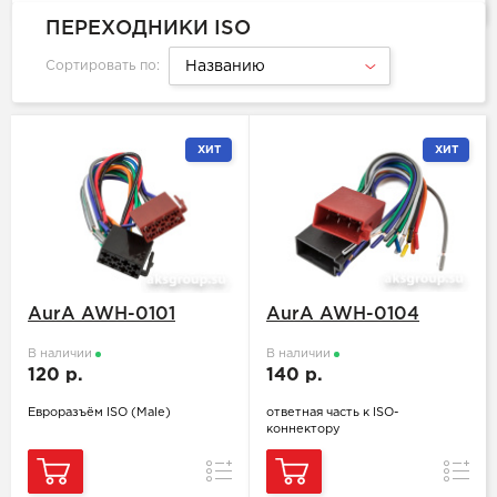
ПЕРЕХОДНИКИ ISO
Сортировать по:
Названию
ХИТ
ХИТ
AurA AWH-0101
AurA AWH-0104
В наличии
В наличии
120 р.
140 р.
Евроразъём ISO (Male)
ответная часть к ISO-
коннектору
Сравнение
Сравн