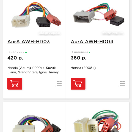
AurA AWH-HD03
AurA AWH-HD04
В наличии
В наличии
420 р.
360 р.
Honda (Acura) (1999+), Suzuki
Honda (2008+)
Liana, Grand Vitara, Ignis, Jimmy
Сравнение
Сравн