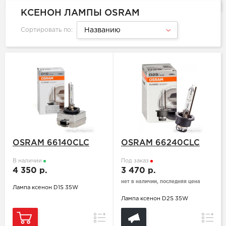
КСЕНОН ЛАМПЫ OSRAM
Сортировать по:
Названию
OSRAM 66140CLC
OSRAM 66240CLC
В наличии
Под заказ
4 350 р.
3 470 р.
нет в наличии, последняя цена
Лампа ксенон D1S 35W
Лампа ксенон D2S 35W
Сравнение
Сравн