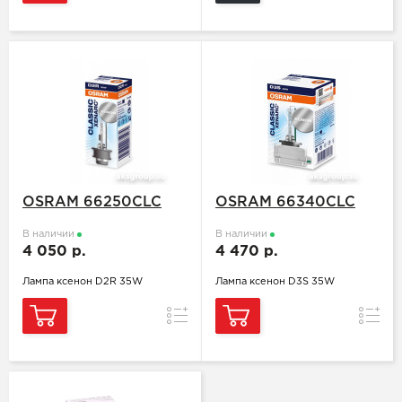
OSRAM 66250CLC
OSRAM 66340CLC
В наличии
В наличии
4 050 р.
4 470 р.
Лампа ксенон D2R 35W
Лампа ксенон D3S 35W
Сравнение
Сравн