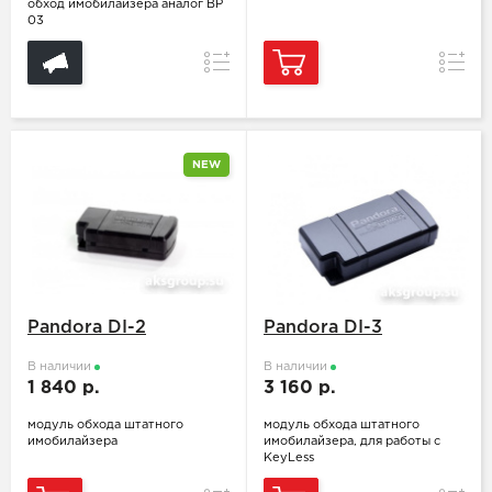
обход имобилайзера аналог BP
03
Сравнение
Сравн
NEW
Pandora DI-2
Pandora DI-3
В наличии
В наличии
1 840 р.
3 160 р.
модуль обхода штатного
модуль обхода штатного
имобилайзера
имобилайзера, для работы с
KeyLess