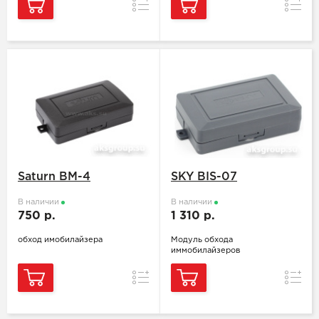
Сравнение
Сравн
Saturn BM-4
SKY BIS-07
В наличии
В наличии
750 р.
1 310 р.
обход имобилайзера
Модуль обхода
иммобилайзеров
Сравнение
Сравн