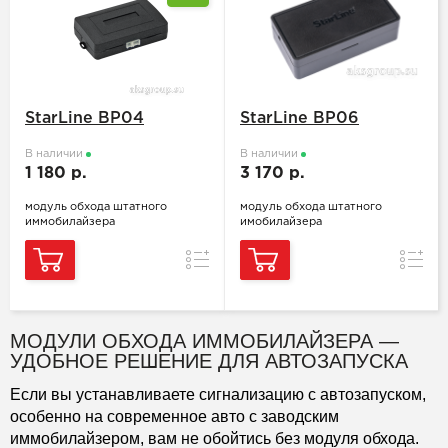
StarLine BP04
StarLine BP06
В наличии
В наличии
1 180 р.
3 170 р.
модуль обхода штатного
модуль обхода штатного
иммобилайзера
имобилайзера
Сравнение
Сравн
МОДУЛИ ОБХОДА ИММОБИЛАЙЗЕРА —
УДОБНОЕ РЕШЕНИЕ ДЛЯ АВТОЗАПУСКА
Если вы устанавливаете сигнализацию с автозапуском,
особенно на современное авто с заводским
иммобилайзером, вам не обойтись без модуля обхода.