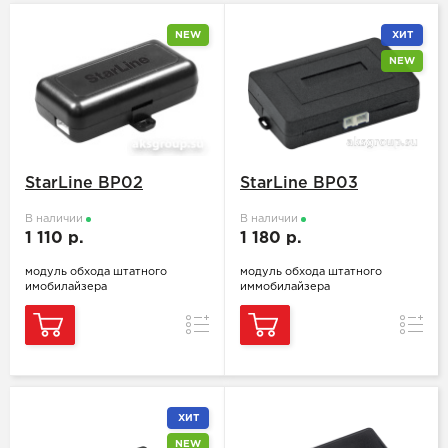
NEW
ХИТ
NEW
StarLine BP02
StarLine BP03
В наличии
В наличии
1 110 р.
1 180 р.
модуль обхода штатного
модуль обхода штатного
имобилайзера
иммобилайзера
Сравнение
Сравн
ХИТ
NEW