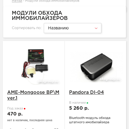
Метки
-
Модули обхода иммобилайзеров
МОДУЛИ ОБХОДА
ИММОБИЛАЙЗЕРОВ
Сортировать по:
Названию
AME-Mongoose ВР\М
Pandora DI-04
ver.1
В наличии
5 260 р.
Под заказ
470 р.
Bluetooth-модуль обхода
нет в наличии, последняя цена
штатного имобилайзера