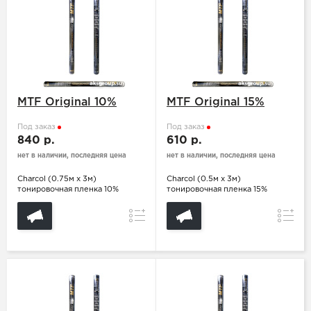
MTF Original 10%
MTF Original 15%
Под заказ
Под заказ
840 р.
610 р.
нет в наличии, последняя цена
нет в наличии, последняя цена
Charcol (0.75м х 3м)
Charcol (0.5м х 3м)
тонировочная пленка 10%
тонировочная пленка 15%
Сравнение
Сравн