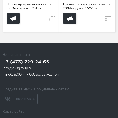
Пленка прозрачная мягкий топ
Пленка прозрачная твердый топ
190Мкм рулон 1.52х15м
190Мкм рулон 1.52х15м
Сравнение
Сравн
Наши контакты
+7 (473) 229-24-65
info@aksgroup.su
пн-сб: 9:00 - 17:00, вс: выходной
Следите за нами в социальных сетях:
ВКОНТАКТЕ
Карта сайта