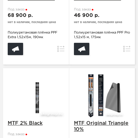
Под заказ
Под заказ
68 900 р.
46 900 р.
нет в наличии, последняя цена
нет в наличии, последняя цена
Полиуретановая плёнка PPF
Полиуретановая плёнка PPF Pro
Extra 1,52x15м, 190мк
1,52x15 м, 175мк
Сравнение
Сравн
MTF 2% Black
MTF Original Triangle
10%
Под заказ