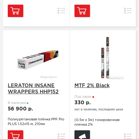
Сравнение
Сравн
LERATON INSANE
MTF 2% Black
WRAPPERS HHP152
Под заказ
330 р.
В наличии
56 900 р.
нет в наличии, последняя цена
Полиуретановая плёнка PPF Pro
(0.5м х 3м) тонировочная
PLUS 1,52x15 м, 210мк
пленка 2%
Сравнение
Сравн