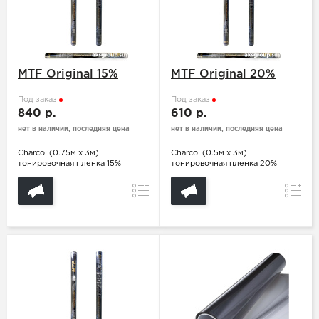
MTF Original 15%
MTF Original 20%
Под заказ
Под заказ
840 р.
610 р.
нет в наличии, последняя цена
нет в наличии, последняя цена
Charcol (0.75м х 3м)
Charcol (0.5м х 3м)
тонировочная пленка 15%
тонировочная пленка 20%
Сравнение
Сравн