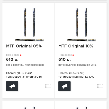
MTF Original 05%
MTF Original 10%
Под заказ
Под заказ
610 р.
610 р.
нет в наличии, последняя цена
нет в наличии, последняя цена
Charcol (0.5м х 3м)
Charcol (0.5м х 3м)
тонировочная пленка 05%
тонировочная пленка 10%
Сравнение
Сравн