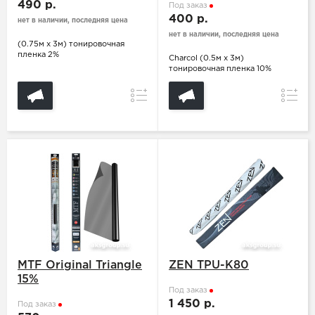
490 р.
Под заказ
400 р.
нет в наличии, последняя цена
нет в наличии, последняя цена
(0.75м х 3м) тонировочная
пленка 2%
Charcol (0.5м х 3м)
тонировочная пленка 10%
Сравнение
Сравн
MTF Original Triangle
ZEN TPU-K80
15%
Под заказ
1 450 р.
Под заказ