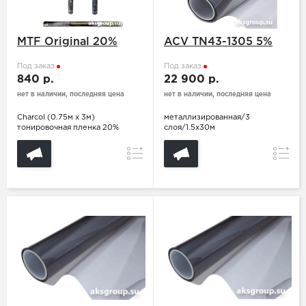
MTF Original 20%
ACV TN43-1305 5%
Под заказ
Под заказ
840 р.
22 900 р.
нет в наличии, последняя цена
нет в наличии, последняя цена
Charcol (0.75м х 3м)
металлизированная/3
тонировочная пленка 20%
слоя/1.5x30м
Сравнение
Сравн