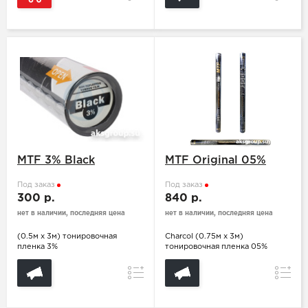
MTF 3% Black
MTF Original 05%
Под заказ
Под заказ
300 р.
840 р.
нет в наличии, последняя цена
нет в наличии, последняя цена
(0.5м х 3м) тонировочная
Charcol (0.75м х 3м)
пленка 3%
тонировочная пленка 05%
Сравнение
Сравн